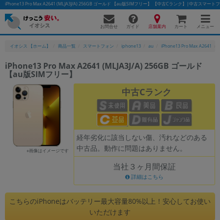
iPhone13 Pro Max A2641 (MLJA3J/A) 256GB ゴールド 【au版SIMフリー】 【中古Cランク】|中古ス
お問合せ
店舗案内
メニュー
ガイド
カート
イオシス 【ホーム】
商品一覧
スマートフォン
iphone13
au
iPhone13 Pro Max A2641
iPhone13 Pro Max A2641 (MLJA3J/A) 256GB ゴールド
【au版SIMフリー】
かんたんパソコン検索に切り替える
中古Cランク
フリーワード
除外ワード
経年劣化に該当しない傷、汚れなどのある
中古品。動作に問題はありません。
人気の検索ワード：
Let's note
EliteBook
MacBook
※画像はイメージです
当社３ヶ月間保証
カテゴリー
詳細はこちら
商品ジャンルの絞り込み
「スマートフォン」「タブレット」など
こちらのiPhoneはバッテリー最大容量80%以上！安心してお使い
シリーズ
いただけます
商品シリーズ名・ブランド名の絞り込み。