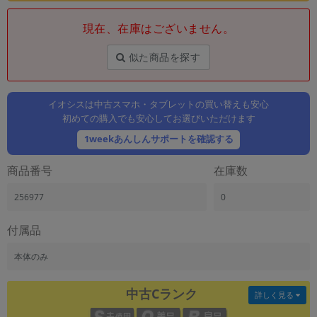
「iPhone」「Xperia」「Galaxy」など
現在、在庫はございません。
メーカー
製造、販売メーカーの絞り込み
「Apple」「SONY」「SHARP」など
似た商品を探す
機能・特徴
商品の搭載機能による絞り込み
イオシスは中古スマホ・タブレットの買い替えも安心
「5G対応」「防水」「ワンセグ」など
初めての購入でも安心してお選びいただけます
ドライブ
1weekあんしんサポートを確認する
ドライブの絞り込み
商品番号
在庫数
ランク
商品状態の絞り込み
256977
0
「新品」「未使用」「中古」など
CPU
付属品
CPUの絞り込み
本体のみ
OS
OSの絞り込み
中古Cランク
詳しく見る
メモリ