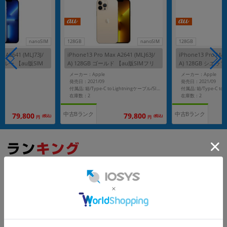
nanoSIM
128GB
nanoSIM
128GB
x A2641 (MLJ73J/
iPhone13 Pro Max A2641 (MLJ63J/
iPhone13 Pro Max 
ラブルー 【au版SIM
A) 128GB ゴールド 【au版SIMフリ
A) 128GB シエラ
ー】
フリー】
メーカー：Apple
メーカー：Apple
発売日：2021/09
発売日：2021/09
付属品: 箱/Type-C to Lightningケーブル/SIMカードツール/マニュアル
在庫数：2
在庫数：2
中古Bランク
中古Bランク
79,800
79,800
(税込)
(税込)
円
円
もっと見る
iPhone