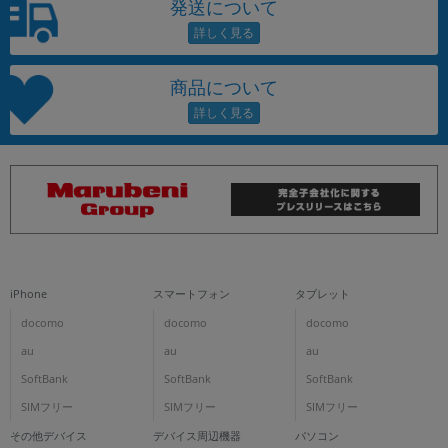
発送について
商品について
iPhone
スマートフォン
タブレット
docomo
docomo
docomo
au
au
au
SoftBank
SoftBank
SoftBank
SIMフリー
SIMフリー
SIMフリー
その他デバイス
デバイス周辺機器
パソコン