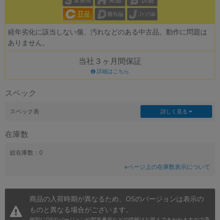
~
経年劣化に該当しない傷、汚れなどのある中古品。動作に問題は
容量
ありません。
~
当社３ヶ月間保証
詳細はこちら
モニタサイズ
スペック
~
スペック表
詳しく見る
価格
在庫数
円 ～
円
総在庫数：0
※ページ上の在庫数表示について
発売日
月 から
年
商品の入荷時期が異なるため、OSのバージョンは表示の
ものと異なる場合がございます。
月 まで
年
個別にOSのバージョンや製造番号などの情報はお答えできかねますので予