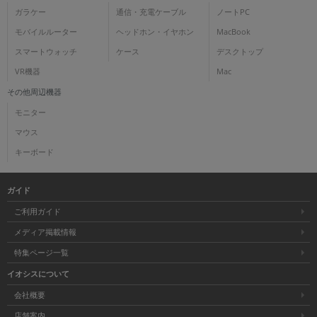
ガラケー
通信・充電ケーブル
ノートPC
モバイルルーター
ヘッドホン・イヤホン
MacBook
スマートウォッチ
ケース
デスクトップ
VR機器
Mac
その他周辺機器
モニター
マウス
キーボード
ガイド
ご利用ガイド
メディア掲載情報
特集ページ一覧
イオシスについて
会社概要
店舗案内