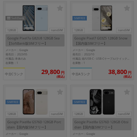
SIMFREE
128GB
nanoSIM
128GB
nanoSIM
Google Pixel7a G82U8 128GB Sea
Google Pixel7 G03Z5 128GB Snow
【SoftBank版SIMフリー】
【国内版SIMフリー】
メーカー：Google
メーカー：Google
発売日： 2023/05
発売日： 2022/10
付属品: 本体のみ
付属品: 箱/USB-C - USB-Cケーブル/クイックスイッチアダプター/SIMツール/クイックスタートガイド
在庫数：1
在庫数：1
29,800
38,800
円
円
中古Cランク
中古Aランク
(税込)
(税込)
SIMFREE
SIMFREE
128GB
nanoSIM
128GB
nanoSIM
Google Pixel8a G576D 128GB Porc
Google Pixel8a G576D 128GB Obsi
elain【国内版SIMフリー】
dian【国内版SIMフリー】
メーカー：Google
メーカー：Google