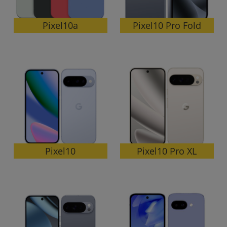
「iPhone」「Xperia」「Galaxy」など
メーカー
Pixel10 Pro Fold
Pixel10a
製造、販売メーカーの絞り込み
「Apple」「SONY」「SHARP」など
機能・特徴
商品の搭載機能による絞り込み
「5G対応」「防水」「ワンセグ」など
ドライブ
ドライブの絞り込み
ランク
商品状態の絞り込み
「新品」「未使用」「中古」など
Pixel10 Pro XL
Pixel10
CPU
CPUの絞り込み
OS
OSの絞り込み
メモリ