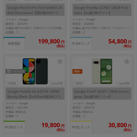
Google Pixel10 Pro Fold GM66V 25
Google Pixel8a G576D 128GB Porc
6GB Moonstone【国内版SIMフリ
elain【au版SIMフリー】
ー】
メーカー：Google
メーカー：Google
発売日： 2025/10
発売日： 2024/05
付属品: 箱/1m USB-C - USB-Cケーブル/SIM取り出しツール/マニュアル
付属品: 箱/1m USB-C - USB-Cケーブル/クイックスイッチアダプター/SIM取り出しツール/マニュアル
在庫数：3
在庫数：2
199,800
54,800
円
円
未使用品
中古Aランク
(税込)
(税込)
128GB
nanoSIM
128GB
nanoSIM
Google Pixel5a 5G G4S1M 128GB
Google Pixel7 G03Z5 128GB Lemon
Mostly Black【SoftBank版SIMフリ
grass【au版SIMフリー】
ー】
メーカー：Google
メーカー：Google
発売日： 2021/08
発売日： 2022/10
付属品: 本体のみ
付属品: 本体のみ
在庫数：2
在庫数：2
19,800
30,800
円
円
中古Bランク
中古Cランク
(税込)
(税込)