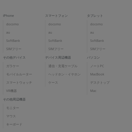
iPhone
スマートフォン
タブレット
docomo
docomo
docomo
au
au
au
SoftBank
SoftBank
SoftBank
SIMフリー
SIMフリー
SIMフリー
その他デバイス
デバイス周辺機器
パソコン
ガラケー
通信・充電ケーブル
ノートPC
モバイルルーター
ヘッドホン・イヤホン
MacBook
スマートウォッチ
ケース
デスクトップ
VR機器
Mac
その他周辺機器
モニター
マウス
キーボード