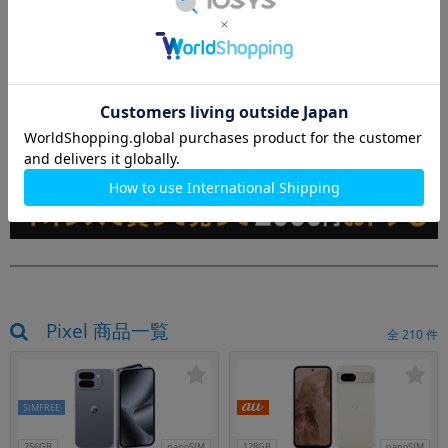
買取もやってます！
Pixel 商品一覧
全
210
件
SIMFREE
256GB
nanoSIM
128GB
nanoSIM