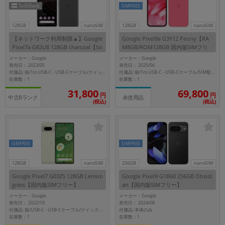
SIMFREE
128GB
nanoSIM
128GB
nanoSIM
【ネットワーク利用制限▲】Google
Google Pixel9a G3Y12 Peony【RA
Pixel7a G82U8 128GB charcoal【So
M8GB/ROM128GB 国内版SIMフリ
ftBank版SIMフリー】
ー】
メーカー：Google
メーカー：Google
発売日： 2023/05
発売日： 2025/04
付属品: 箱/1m USB-C - USB-Cケーブル/クイックスイッチアダプター/SIMツール/マニュアル
付属品: 箱/1m USB-C - USB-Cケーブル/SIM取り出しツール/マニュアル
在庫数：1
在庫数：1
31,800
69,800
円
円
中古Bランク
未使用品
(税込)
(税込)
SIMFREE
SIMFREE
128GB
nanoSIM
256GB
nanoSIM
Google Pixel7 G03Z5 128GB Lemon
Google Pixel9 G1B60 256GB Obsidi
grass【国内版SIMフリー】
an【国内版SIMフリー】
メーカー：Google
メーカー：Google
発売日： 2022/10
発売日： 2024/08
付属品: 本体のみ
付属品: 箱/USB-C - USB-Cケーブル/クイックスイッチアダプター/SIMツール/クイックスタートガイド
在庫数：1
在庫数：1