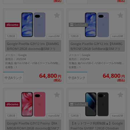
(税込)
(税込)
128GB
nanoSIM
128GB
nanoSIM
Google Pixel9a G3Y12 Iris【RAM8G
Google Pixel9a G3Y12 Iris【RAM8G
B/ROM128GB docomo版SIMフリ
B/ROM128GB SoftBank版SIMフリ
ー】
ー】
メーカー：Google
メーカー：Google
発売日： 2025/04
発売日： 2025/04
付属品: 箱/1m USB-C - USB-Cケーブル/SIM取り出しツール/マニュアル
付属品: 箱/1m USB-C - USB-Cケーブル/SIM取り出しツール/マニュアル
在庫数：1
在庫数：1
64,800
64,800
円
円
中古Aランク
中古Aランク
(税込)
(税込)
128GB
nanoSIM
128GB
nanoSIM
Google Pixel9a G3Y12 Peony【RA
【ネットワーク利用制限▲】Google
M8GB/ROM128GB docomo版SIMフ
Pixel10a GV0BP 128GB Obsidian