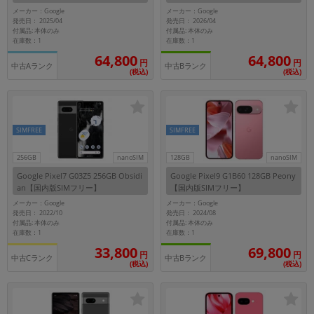
リー】
【SoftBank版SIMフリー】
メーカー：Google
メーカー：Google
発売日： 2025/04
発売日： 2026/04
付属品: 本体のみ
付属品: 本体のみ
在庫数：1
在庫数：1
64,800
64,800
円
円
中古Aランク
中古Bランク
(税込)
(税込)
SIMFREE
SIMFREE
256GB
nanoSIM
128GB
nanoSIM
Google Pixel7 G03Z5 256GB Obsidi
Google Pixel9 G1B60 128GB Peony
an【国内版SIMフリー】
【国内版SIMフリー】
メーカー：Google
メーカー：Google
発売日： 2022/10
発売日： 2024/08
付属品: 本体のみ
付属品: 本体のみ
在庫数：1
在庫数：1
33,800
69,800
円
円
中古Cランク
中古Bランク
(税込)
(税込)