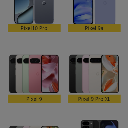
~
容量
Pixel10 Pro
Pixel 9a
~
モニタサイズ
~
価格
円 ～
円
Pixel 9 Pro XL
Pixel 9
発売日
月 から
年
月 まで
年