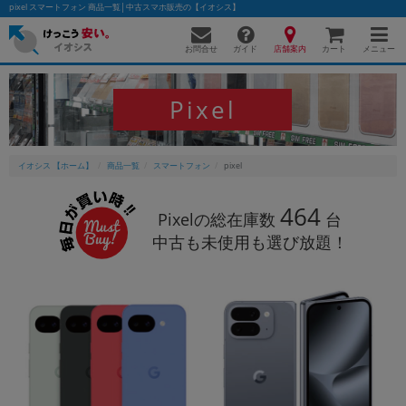
pixel スマートフォン 商品一覧│中古スマホ販売の【イオシス】
お問合せ
店舗案内
メニュー
ガイド
カート
Pixel
かんたんパソコン検索に切り替える
イオシス 【ホーム】
商品一覧
スマートフォン
pixel
フリーワード
464
Pixelの総在庫数
台
中古も未使用も選び放題！
除外ワード
人気の検索ワード：
Let's note
EliteBook
MacBook
カテゴリー
商品ジャンルの絞り込み
「スマートフォン」「タブレット」など
シリーズ
商品シリーズ名・ブランド名の絞り込み。