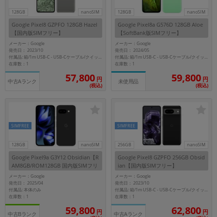
128GB
nanoSIM
128GB
nanoSIM
Google Pixel8 GZPFO 128GB Hazel
Google Pixel8a G576D 128GB Aloe
【国内版SIMフリー】
【SoftBank版SIMフリー】
メーカー：Google
メーカー：Google
発売日： 2023/10
発売日： 2024/05
付属品: 箱/1m USB-C - USB-Cケーブル/クイックスイッチアダプター/SIMツール/クイックスタートガイド
付属品: 箱/1m USB-C - USB-Cケーブル/クイックスイッチアダプター/SIM取り出しツール/マニュアル
在庫数：1
在庫数：1
57,800
59,800
円
円
中古Aランク
未使用品
(税込)
(税込)
SIMFREE
SIMFREE
128GB
nanoSIM
256GB
nanoSIM
Google Pixel9a G3Y12 Obsidian【R
Google Pixel8 GZPFO 256GB Obsid
AM8GB/ROM128GB 国内版SIMフリ
ian【国内版SIMフリー】
ー】
メーカー：Google
メーカー：Google
発売日： 2025/04
発売日： 2023/10
付属品: 本体のみ
付属品: 箱/1m USB-C - USB-Cケーブル/クイックスイッチアダプター/SIMツール/クイックスタートガイド
在庫数：1
在庫数：1
59,800
62,800
円
円
中古Bランク
中古Aランク