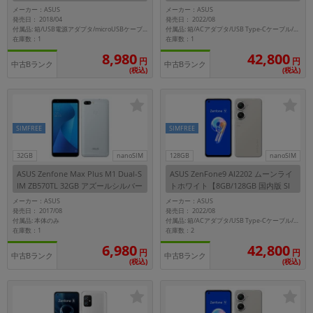
版 SIMフリー】
Mフリー】
メーカー：ASUS
メーカー：ASUS
発売日： 2018/04
発売日： 2022/08
付属品: 箱/USB電源アダプタ/microUSBケーブル/イヤホン/SIMカードツール/ケース/ユーザーマニュアル
付属品: 箱/ACアダプタ/USB Type-Cケーブル/SIMイジェクトピン/専用ケース/マニュアル
在庫数：1
在庫数：1
8,980
42,800
円
円
中古Bランク
中古Bランク
(税込)
(税込)
SIMFREE
SIMFREE
32GB
nanoSIM
128GB
nanoSIM
ASUS Zenfone Max Plus M1 Dual-S
ASUS ZenFone9 AI2202 ムーンライ
IM ZB570TL 32GB アズールシルバー
トホワイト【8GB/128GB 国内版 SI
【国内版 SIMフリー】
Mフリー】
メーカー：ASUS
メーカー：ASUS
発売日： 2017/08
発売日： 2022/08
付属品: 本体のみ
付属品: 箱/ACアダプタ/USB Type-Cケーブル/SIMイジェクトピン/専用ケース/マニュアル
在庫数：1
在庫数：2
6,980
42,800
円
円
中古Bランク
中古Bランク
(税込)
(税込)