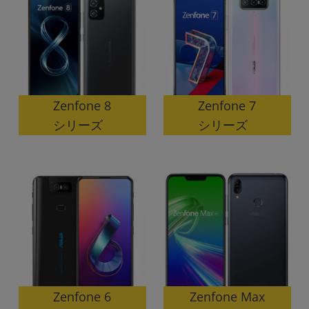
~
容量
~
Zenfone 8
Zenfone 7
モニタサイズ
シリーズ
シリーズ
~
価格
円 ～
円
発売日
月 から
年
Zenfone Max
Zenfone 6
月 まで
年