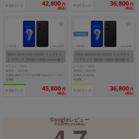
42,800
36,800
円
円
中古Bランク
中古Cランク
(税込)
(税込)
SIMFREE
128GB
nanoSIM
128GB
nanoSIM
ASUS ZenFone9 AI2202 ミッドナイ
ASUS ZenFone9 AI2202 ミッドナイ
トブラック【8GB/128GB mineo版 S
トブラック【8GB/128GB 国内版 SI
IMフリー】
Mフリー】
メーカー：ASUS
メーカー：ASUS
発売日： 2022/08
発売日： 2022/08
付属品: 本体のみ
付属品: 箱/ACアダプタ/USB Type-Cケーブル/SIMイジェクトピン/専用ケース/マニュアル
在庫数：1
在庫数：1
45,800
36,800
円
円
中古Bランク
中古Cランク
(税込)
(税込)
Google
レビュー
4.7
9,520件
(12/24時点)