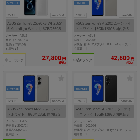
SIMFREE
SIMFREE
256GB
nanoSIM
128GB
nanoSIM
ASUS Zenfone8 ZS590KS-WH256S1
ASUS ZenFone9 AI2202 ムーンライ
6 Moonlight White【16GB/256GB
トホワイト【8GB/128GB 国内版 SI
海外版 SIMフリー】
Mフリー】
メーカー：ASUS
メーカー：ASUS
発売日： 2021/08
発売日： 2022/08
付属品: 本体のみ
付属品: 箱/ACアダプタ/USB Type-Cケーブル/SIMイジェクトピン/マニュアル
在庫数：1
在庫数：1
27,800
42,800
円
円
中古Cランク
中古Bランク
(税込)
(税込)
SIMFREE
SIMFREE
128GB
nanoSIM
128GB
nanoSIM
ASUS ZenFone9 AI2202 ムーンライ
ASUS ZenFone9 AI2202 ミッドナイ
トホワイト【8GB/128GB 国内版 SI
トブラック【8GB/128GB 国内版 SI
Mフリー】
Mフリー】
メーカー：ASUS
メーカー：ASUS
発売日： 2022/08
発売日： 2022/08
付属品: 本体のみ
付属品: 箱/ACアダプタ/USB Type-Cケーブル/SIMイジェクトピン/専用ケース/マニュアル
在庫数：2
在庫数：1