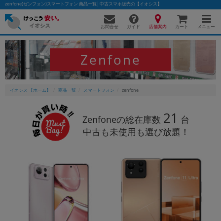
zenfone(ゼンフォン)スマートフォン 商品一覧│中古スマホ販売の【イオシス】
お問合せ
店舗案内
メニュー
ガイド
カート
Zenfone
かんたんパソコン検索に切り替える
イオシス 【ホーム】
商品一覧
スマートフォン
zenfone
フリーワード
21
Zenfoneの総在庫数
台
中古も未使用も選び放題！
除外ワード
人気の検索ワード：
Let's note
EliteBook
MacBook
カテゴリー
商品ジャンルの絞り込み
「スマートフォン」「タブレット」など
シリーズ
商品シリーズ名・ブランド名の絞り込み。