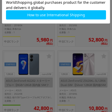
64GB
nanoSIM
256GB
nanoSIM
ASUS Zenfone5 (2018) Dual-SIM ZE
ASUS ZenFone10 AI2302 Green【R
620KL【Moonlight White 64GB 国
AM8GB/ROM256GB 国内版SIMフリ
内版 SIMフリー】
ー】
メーカー：ASUS
メーカー：ASUS
発売日： 2018/04
発売日： 2023/06
付属品: 本体のみ
付属品: 本体のみ
在庫数：1
在庫数：1
5,980
52,800
円
円
中古Cランク
中古Cランク
(税込)
(税込)
SIMFREE
SIMFREE
128GB
nanoSIM
128GB
nanoSIM
ASUS ZenFone9 AI2202 スターリー
ASUS ZenFone5Z ZS620KL-SL128S6
ブルー【8GB/128GB 国内版 SIMフ
Dual-SIM 【Silver 128GB 国内版SIM
リー】
フリー】
メーカー：ASUS
メーカー：ASUS
発売日： 2022/08
発売日： 2018/06
付属品: 本体のみ
付属品: 箱/USB Type-Cケーブル/ACアダプタ/SIMイジェクトピン/専用ケース/マニュアル
在庫数：1
在庫数：1
42,800
10,800
円
円
中古Bランク
中古Cランク