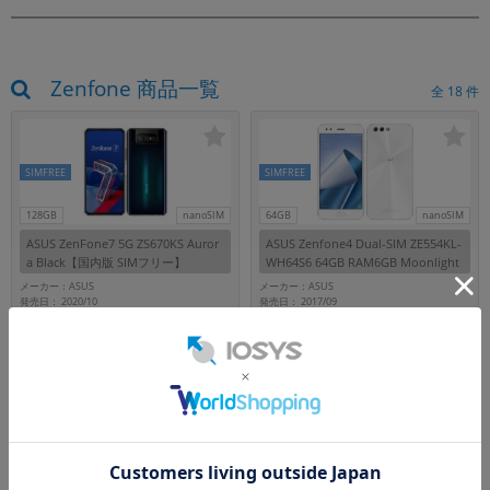
Zenfone 商品一覧
全
18
件
SIMFREE
SIMFREE
128GB
nanoSIM
64GB
nanoSIM
ASUS ZenFone7 5G ZS670KS Auror
ASUS Zenfone4 Dual-SIM ZE554KL-
a Black【国内版 SIMフリー】
WH64S6 64GB RAM6GB Moonlight
White【国内版SIMフリー】
メーカー：ASUS
メーカー：ASUS
発売日： 2020/10
発売日： 2017/09
付属品: 本体のみ
付属品: 本体のみ
在庫数：1
在庫数：2
25,800
5,980
円
円
中古Cランク
中古Cランク
(税込)
(税込)
SIMFREE