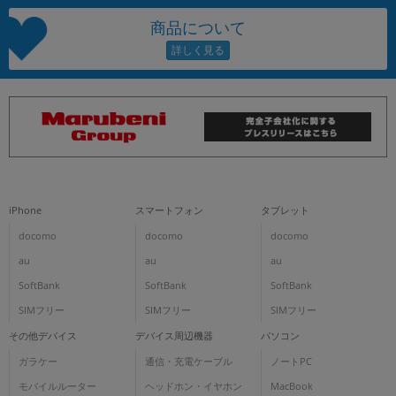
商品について
iPhone
スマートフォン
タブレット
docomo
docomo
docomo
au
au
au
SoftBank
SoftBank
SoftBank
SIMフリー
SIMフリー
SIMフリー
その他デバイス
デバイス周辺機器
パソコン
ガラケー
通信・充電ケーブル
ノートPC
モバイルルーター
ヘッドホン・イヤホン
MacBook