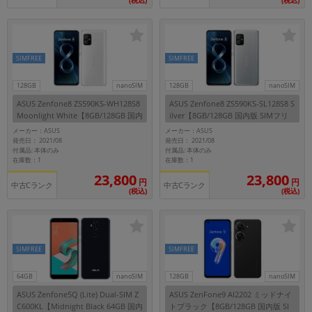
(税込)
(税込)
SIMFREE
SIMFREE
128GB
nanoSIM
128GB
nanoSIM
ASUS Zenfone8 ZS590KS-WH128S8
ASUS Zenfone8 ZS590KS-SL128S8 S
Moonlight White【8GB/128GB 国内
ilver【8GB/128GB 国内版 SIMフリ
版 SIMフリー】
ー】
メーカー：ASUS
メーカー：ASUS
発売日： 2021/08
発売日： 2021/08
付属品: 本体のみ
付属品: 本体のみ
在庫数：1
在庫数：1
23,800
23,800
円
円
中古Cランク
中古Cランク
(税込)
(税込)
SIMFREE
SIMFREE
64GB
nanoSIM
128GB
nanoSIM
ASUS Zenfone5Q (Lite) Dual-SIM Z
ASUS ZenFone9 AI2202 ミッドナイ
C600KL【Midnight Black 64GB 国内
トブラック【8GB/128GB 国内版 SI