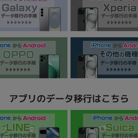
アプリのデータ移行はこちら