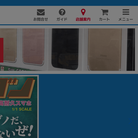
お問合せ
店舗案内
メニュー
ガイド
カート
PC周辺機器
PCパーツ
ソフト