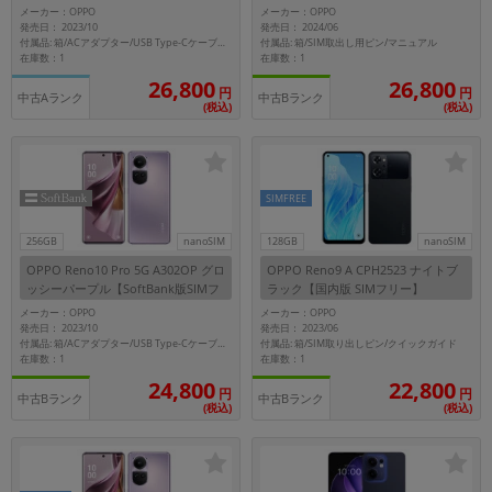
ー】
メーカー：OPPO
メーカー：OPPO
発売日： 2023/10
発売日： 2024/06
付属品: 箱/SIM取出し用ピン/マニュアル
付属品: 箱/ACアダプター/USB Type-Cケーブル/保護ケース/SIM取り出し用ピン/クイックガイド
在庫数：1
在庫数：1
26,800
26,800
円
円
中古Aランク
中古Bランク
(税込)
(税込)
SIMFREE
256GB
nanoSIM
128GB
nanoSIM
OPPO Reno10 Pro 5G A302OP グロ
OPPO Reno9 A CPH2523 ナイトブ
ッシーパープル【SoftBank版SIMフ
ラック【国内版 SIMフリー】
リー】
メーカー：OPPO
メーカー：OPPO
発売日： 2023/10
発売日： 2023/06
付属品: 箱/SIM取り出しピン/クイックガイド
付属品: 箱/ACアダプター/USB Type-Cケーブル/保護ケース/SIM取り出し用ピン/クイックガイド
在庫数：1
在庫数：1
24,800
22,800
円
円
中古Bランク
中古Bランク
(税込)
(税込)