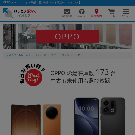
OPPO/スマートフォン 商品一覧│中古スマホ販売の【イオシス】
お問合せ
店舗案内
メニュー
ガイド
カート
OPPO
かんたんパソコン検索に切り替える
イオシス 【ホーム】
商品一覧
スマートフォン
OPPO
フリーワード
173
OPPO の総在庫数
台
中古も未使用も選び放題！
除外ワード
人気の検索ワード：
Let's note
EliteBook
MacBook
カテゴリー
商品ジャンルの絞り込み
「スマートフォン」「タブレット」など
シリーズ
商品シリーズ名・ブランド名の絞り込み。