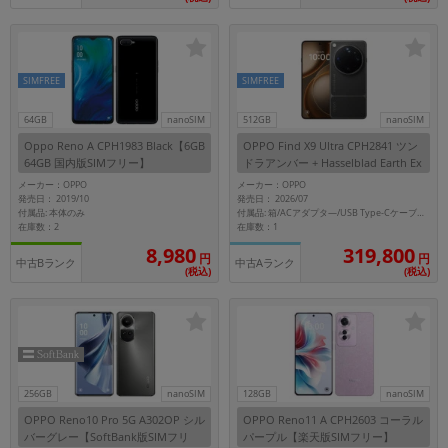
SIMFREE
SIMFREE
64GB
nanoSIM
512GB
nanoSIM
Oppo Reno A CPH1983 Black【6GB
OPPO Find X9 Ultra CPH2841 ツン
64GB 国内版SIMフリー】
ドラアンバー + Hasselblad Earth Ex
plorer Kit 【RAM12GB/ROM512GB/
メーカー：OPPO
メーカー：OPPO
国内版 SIMフリー】
発売日： 2019/10
発売日： 2026/07
付属品: 本体のみ
付属品: 箱/ACアダプタ―/USB Type-Cケーブル/保護ケース/SIM取出し用ピン/クイックガイド
在庫数：2
在庫数：1
319,800
8,980
円
円
中古Bランク
中古Aランク
(税込)
(税込)
256GB
nanoSIM
128GB
nanoSIM
OPPO Reno10 Pro 5G A302OP シル
OPPO Reno11 A CPH2603 コーラル
バーグレー【SoftBank版SIMフリ
パープル【楽天版SIMフリー】