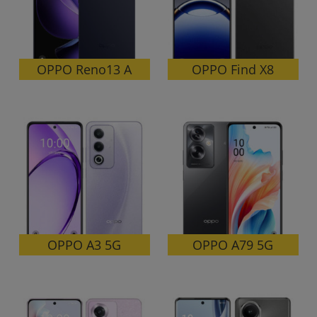
~
容量
OPPO Reno13 A
OPPO Find X8
~
モニタサイズ
~
価格
円 ～
円
OPPO A79 5G
OPPO A3 5G
発売日
月 から
年
月 まで
年