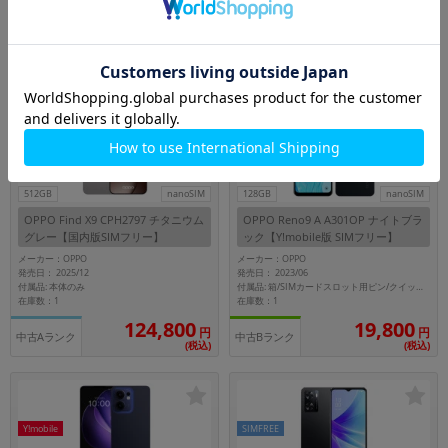
付属品: 本体のみ
付属品: 本体のみ
在庫数：7
在庫数：1
7,980
15,800
円
円
中古Cランク
中古Aランク
(税込)
(税込)
SIMFREE
Y!mobile
512GB
nanoSIM
128GB
nanoSIM
OPPO Find X9 CPH2797 チタニウム
OPPO Reno9 A A301OP ナイトブラ
グレー【国内版SIMフリー】
ック【Y!mobile版 SIMフリー】
メーカー：OPPO
メーカー：OPPO
発売日： 2025/12
発売日： 2023/06
付属品: 本体のみ
付属品: 箱/SIMカードスロット用ピン/クイックスタート
在庫数：1
在庫数：1
124,800
19,800
円
円
中古Aランク
中古Bランク
(税込)
(税込)
Y!mobile
SIMFREE