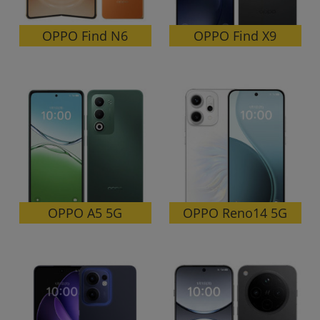
「iPhone」「Xperia」「Galaxy」など
メーカー
OPPO Find N6
OPPO Find X9
製造、販売メーカーの絞り込み
「Apple」「SONY」「SHARP」など
機能・特徴
商品の搭載機能による絞り込み
「5G対応」「防水」「ワンセグ」など
ドライブ
ドライブの絞り込み
ランク
商品状態の絞り込み
「新品」「未使用」「中古」など
OPPO Reno14 5G
OPPO A5 5G
CPU
CPUの絞り込み
OS
OSの絞り込み
メモリ