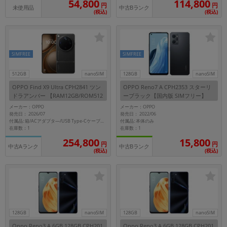
114,800
54,800
円
円
未使用品
中古Bランク
(税込)
(税込)
SIMFREE
SIMFREE
512GB
nanoSIM
128GB
nanoSIM
OPPO Find X9 Ultra CPH2841 ツン
OPPO Reno7 A CPH2353 スターリ
ドラアンバー 【RAM12GB/ROM512
ーブラック【国内版 SIMフリー】
GB/国内版 SIMフリー】
メーカー：OPPO
メーカー：OPPO
発売日： 2026/07
発売日： 2022/06
付属品: 本体のみ
付属品: 箱/ACアダプタ―/USB Type-Cケーブル/保護ケース/SIM取出し用ピン/クイックガイド
在庫数：1
在庫数：1
254,800
15,800
円
円
中古Aランク
中古Bランク
(税込)
(税込)
128GB
nanoSIM
128GB
nanoSIM
Oppo Reno3 A 6GB 128GB CPH201
Oppo Reno3 A 6GB 128GB CPH201