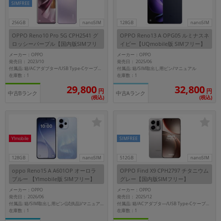
SIMFREE
256GB
nanoSIM
128GB
nanoSIM
OPPO Reno10 Pro 5G CPH2541 グ
OPPO Reno13 A OPG05 ルミナスネ
ロッシーパープル【国内版SIMフリ
イビー【UQmobile版 SIMフリー】
ー】
メーカー：OPPO
メーカー：OPPO
発売日： 2023/10
発売日： 2025/06
付属品: 箱/SIM取出し用ピン/マニュアル
付属品: 箱/ACアダプター/USB Type-Cケーブル/SIM取り出し用ピン/クイックガイド
在庫数：1
在庫数：1
29,800
32,800
円
円
中古Bランク
中古Aランク
(税込)
(税込)
Y!mobile
SIMFREE
128GB
nanoSIM
512GB
nanoSIM
oppo Reno15 A A601OP オーロラ
OPPO Find X9 CPH2797 チタニウム
ブルー 【Y!mobile版 SIMフリー】
グレー【国内版SIMフリー】
メーカー：OPPO
メーカー：OPPO
発売日： 2026/06
発売日： 2025/12
付属品: 箱/SIM取出し用ピン(試供品)/マニュアル
付属品: 箱/ACアダプタ―/USB Type-Cケーブル/保護ケース/SIM取出し用ピン/クイックガイド
在庫数：1
在庫数：1