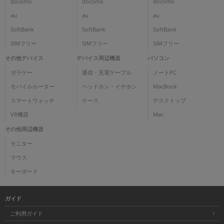
docomo
docomo
docomo
au
au
au
SoftBank
SoftBank
SoftBank
SIMフリー
SIMフリー
SIMフリー
その他デバイス
デバイス周辺機器
パソコン
ガラケー
通信・充電ケーブル
ノートPC
モバイルルーター
ヘッドホン・イヤホン
MacBook
スマートウォッチ
ケース
デスクトップ
VR機器
Mac
その他周辺機器
モニター
マウス
キーボード
ガイド
ご利用ガイド