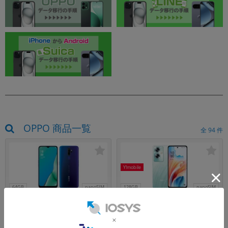
OPPO 商品一覧
全
94
件
Y!mobile
64GB
nanoSIM
128GB
nanoSIM
OPPO A5 2020 CPH1943 Blue【楽
OPPO A79 5G A303OP グローグリ
天版 SIMフリー】
ーン【Y!mobile版SIMフリー】
メーカー：OPPO
メーカー：OPPO
発売日： 2019/12
発売日： 2024/02