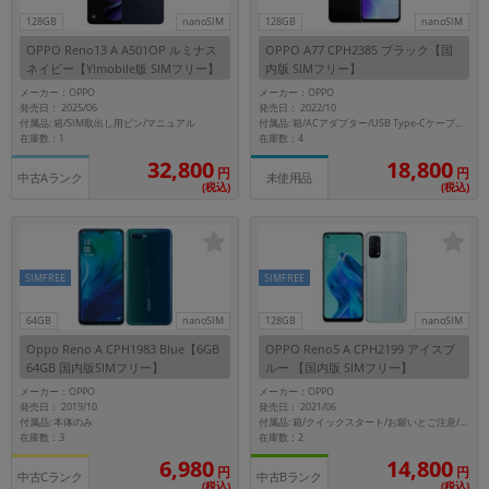
128GB
nanoSIM
128GB
nanoSIM
OPPO Reno13 A A501OP ルミナス
OPPO A77 CPH2385 ブラック【国
ネイビー【Y!mobile版 SIMフリー】
内版 SIMフリー】
メーカー：OPPO
メーカー：OPPO
発売日： 2025/06
発売日： 2022/10
付属品: 箱/SIM取出し用ピン/マニュアル
付属品: 箱/ACアダプター/USB Type-Cケーブル/保護ケース/SIMカードツール/クイックガイド/安全ガイド
在庫数：1
在庫数：4
32,800
18,800
円
円
中古Aランク
未使用品
(税込)
(税込)
SIMFREE
SIMFREE
64GB
nanoSIM
128GB
nanoSIM
Oppo Reno A CPH1983 Blue【6GB
OPPO Reno5 A CPH2199 アイスブ
64GB 国内版SIMフリー】
ルー 【国内版 SIMフリー】
メーカー：OPPO
メーカー：OPPO
発売日： 2019/10
発売日： 2021/06
付属品: 本体のみ
付属品: 箱/クイックスタート/お願いとご注意/SIMカードツール
在庫数：3
在庫数：2
6,980
14,800
円
円
中古Cランク
中古Bランク
(税込)
(税込)