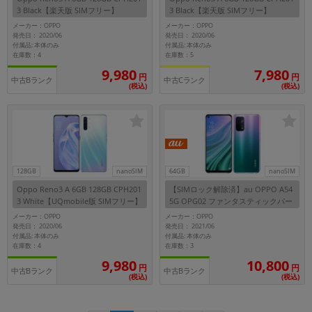
3 Black【楽天版 SIMフリー】
3 Black【楽天版 SIMフリー】
メーカー：OPPO
メーカー：OPPO
発売日： 2020/06
発売日： 2020/06
付属品: 本体のみ
付属品: 本体のみ
在庫数：4
在庫数：5
9,980
7,980
円
円
中古Bランク
中古Cランク
(税込)
(税込)
128GB
nanoSIM
64GB
nanoSIM
Oppo Reno3 A 6GB 128GB CPH201
【SIMロック解除済】au OPPO A54
3 White【UQmobile版 SIMフリー】
5G OPG02 ファンタスティックパー
プル
メーカー：OPPO
メーカー：OPPO
発売日： 2020/06
発売日： 2021/06
付属品: 本体のみ
付属品: 本体のみ
在庫数：4
在庫数：3
9,980
10,800
円
円
中古Bランク
中古Bランク
(税込)
(税込)