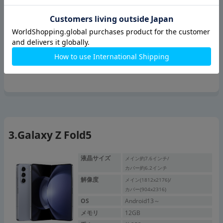
だけます。ぜひご検討ください！
詳しくはこちら
Galaxy Z Fold5
液晶サイズ
メイン約7.6インチ/
カバー約6.2インチ
解像度
メイン(1812x2176)/
カバー(904x2316)
OS
Android13～
メモリ
12GB