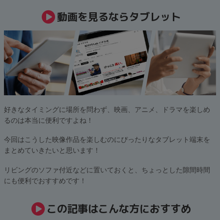
「iPhone」「Xperia」「Galaxy」など
動画を見るならタブレット
メーカー
製造、販売メーカーの絞り込み
「Apple」「SONY」「SHARP」など
機能・特徴
商品の搭載機能による絞り込み
「5G対応」「防水」「ワンセグ」など
ドライブ
ドライブの絞り込み
好きなタイミングに場所を問わず、映画、アニメ、ドラマを楽しめ
るのは本当に便利ですよね！
ランク
商品状態の絞り込み
「新品」「未使用」「中古」など
今回はこうした映像作品を楽しむのにぴったりなタブレット端末を
まとめていきたいと思います！
CPU
CPUの絞り込み
リビングのソファ付近などに置いておくと、ちょっとした隙間時間
にも便利でおすすめです！
OS
OSの絞り込み
この記事はこんな方におすすめ
メモリ