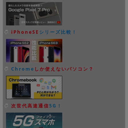
iPhoneSE
シリーズ比較！
Chrome
しか使えないパソコン？
次世代高速通信
5G！