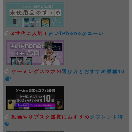
Z世代に人気！
古いiPhoneがエモい
ゲーミングスマホの
選び方とおすすめ機種10
選!
動画やサブスク鑑賞におすすめ
タブレット特
集