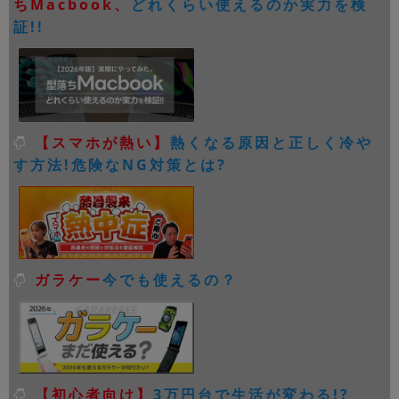
ちMacbook、
どれくらい使えるのか実力を検
証!!
【スマホが熱い】
熱くなる原因と正しく冷や
す方法!危険なNG対策とは?
ガラケー
今でも使えるの？
【初心者向け】
3万円台で生活が変わる!?