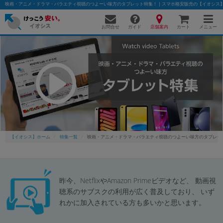
映画・アニメ・ドラマ・バラエティ視聴のつよーい味方のタブレット特集！ | スマホ格安販売の【イオシス
お問合せ
店舗案内
メニュー
ガイド
カート
かんたんパソコン検索に切り替える
フリーワード
除外ワード
【イオシス】ホーム
特集一覧
映画・アニメ・ドラマ・バラエティ視聴のつよーい味方のタブレッ
人気の検索ワード：
Let's note
EliteBook
MacBook
カテゴリー
昨今、NetflixやAmazon Primeビデオなど、 動画視
商品ジャンルの絞り込み
「スマートフォン」「タブレット」など
聴系のサブスクの利用が広く普及しており、 いず
れかに加入されている方も多いかと思います。
シリーズ
商品シリーズ名・ブランド名の絞り込み。