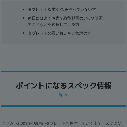
~
タブレット端末やPCを持っていない方
休日にはよくお家で縦型動画のSNSや映画、
容量
アニメなどを視聴している方
~
タブレットの買い替えをご検討の方
モニタサイズ
~
価格
円 ～
円
ポイントになるスペック情報
Spec
発売日
月 から
年
ここからは動画視聴用のタブレットを検討していく上で、必要にな
月 まで
年