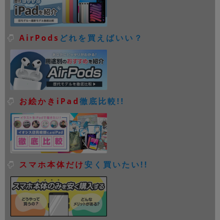
AirPods
どれを買えばいい？
お絵かきiPad
徹底比較!!
スマホ本体だけ
安く買いたい!!