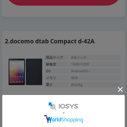
docomo dtab Compact d-42A
液晶サイズ
約8インチ
解像度
1920×1200
OS
Android10～
メモリ
4GB
重さ
約326g
eSIM対応、高画質のタブレット！キッズモードやシンプルメニュ
ーなどお子様やご高齢者様にも優しいモードを搭載。
8インチながら解像度1,920×1,200の高画質！
BluetoothもaptX対応で低遅延でかつ高音質な音をお楽しみいた