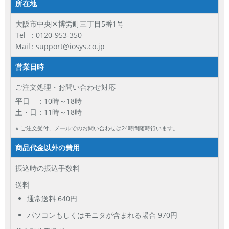
「iPhone」「Xperia」「Galaxy」など
所在地
メーカー
大阪市中央区博労町三丁目5番1号
製造、販売メーカーの絞り込み
Tel
：0120-953-350
「Apple」「SONY」「SHARP」など
Mail
：support@iosys.co.jp
機能・特徴
営業日時
商品の搭載機能による絞り込み
「5G対応」「防水」「ワンセグ」など
ご注文処理・お問い合わせ対応
ドライブ
平日 ：10時～18時
ドライブの絞り込み
土・日：11時～18時
ランク
※ ご注文受付、メールでのお問い合わせは24時間随時行います。
商品状態の絞り込み
「新品」「未使用」「中古」など
商品代金以外の費用
CPU
振込時の振込手数料
CPUの絞り込み
送料
OS
通常送料 640円
OSの絞り込み
パソコンもしくはモニタが含まれる場合 970円
メモリ