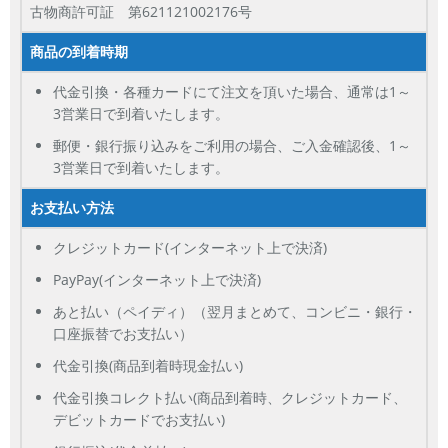
古物商許可証 第621121002176号
各項目のチェックボックスは「or検索」となります。
商品の到着時期
ただし機能別のみ「and検索」となります。
代金引換・各種カードにて注文を頂いた場合、通常は1～
3営業日で到着いたします。
郵便・銀行振り込みをご利用の場合、ご入金確認後、1～
3営業日で到着いたします。
お支払い方法
クレジットカード(インターネット上で決済)
PayPay(インターネット上で決済)
あと払い（ペイディ）（翌月まとめて、コンビニ・銀行・
口座振替でお支払い）
代金引換(商品到着時現金払い)
代金引換コレクト払い(商品到着時、クレジットカード、
デビットカードでお支払い)