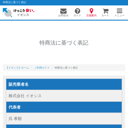
特商法に基づく表記
お問合せ
店舗案内
メニュー
ガイド
カート
特商法に基づく表記
かんたんパソコン検索に切り替える
フリーワード
【イオシス】ホーム
ご利用ガイド
特商法に基づく表記
除外ワード
販売業者名
人気の検索ワード：
Let's note
EliteBook
MacBook
株式会社 イオシス
カテゴリー
商品ジャンルの絞り込み
代表者
「スマートフォン」「タブレット」など
呉 孝順
シリーズ
商品シリーズ名・ブランド名の絞り込み。