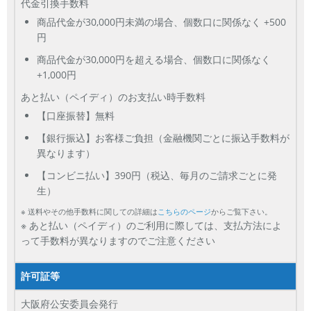
代金引換手数料
~
商品代金が30,000円未満の場合、個数口に関係なく +500
円
容量
商品代金が30,000円を超える場合、個数口に関係なく
~
+1,000円
あと払い（ペイディ）のお支払い時手数料
モニタサイズ
【口座振替】無料
~
【銀行振込】お客様ご負担（金融機関ごとに振込手数料が
異なります）
価格
【コンビニ払い】390円（税込、毎月のご請求ごとに発
生）
円 ～
円
※ 送料やその他手数料に関しての詳細は
こちらのページ
からご覧下さい。
※ あと払い（ペイディ）のご利用に際しては、支払方法によ
って手数料が異なりますのでご注意ください
発売日
月 から
年
許可証等
月 まで
年
大阪府公安委員会発行