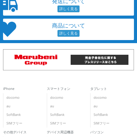
発送について
商品について
iPhone
スマートフォン
タブレット
docomo
docomo
docomo
au
au
au
SoftBank
SoftBank
SoftBank
SIMフリー
SIMフリー
SIMフリー
その他デバイス
デバイス周辺機器
パソコン