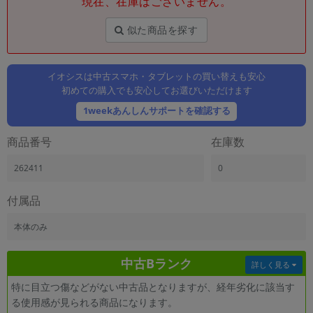
現在、在庫はございません。
「iPhone」「Xperia」「Galaxy」など
メーカー
似た商品を探す
製造、販売メーカーの絞り込み
「Apple」「SONY」「SHARP」など
イオシスは中古スマホ・タブレットの買い替えも安心
機能・特徴
初めての購入でも安心してお選びいただけます
商品の搭載機能による絞り込み
「5G対応」「防水」「ワンセグ」など
1weekあんしんサポートを確認する
ドライブ
商品番号
在庫数
ドライブの絞り込み
262411
0
ランク
商品状態の絞り込み
「新品」「未使用」「中古」など
付属品
CPU
本体のみ
CPUの絞り込み
中古Bランク
OS
詳しく見る
OSの絞り込み
特に目立つ傷などがない中古品となりますが、経年劣化に該当す
る使用感が見られる商品になります。
メモリ