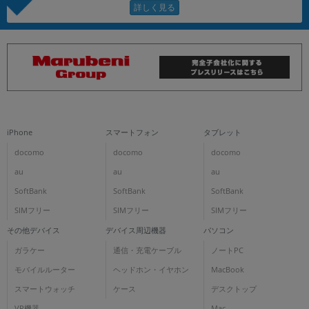
iPhone
スマートフォン
タブレット
docomo
docomo
docomo
au
au
au
SoftBank
SoftBank
SoftBank
SIMフリー
SIMフリー
SIMフリー
その他デバイス
デバイス周辺機器
パソコン
ガラケー
通信・充電ケーブル
ノートPC
モバイルルーター
ヘッドホン・イヤホン
MacBook
スマートウォッチ
ケース
デスクトップ
VR機器
Mac