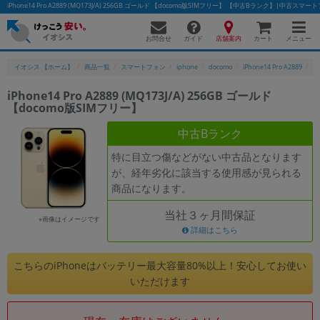
iPhone14 Pro A2889 (MQ173J/A) 256GB ゴールド 【docomo版SIMフリー】 【中古Bランク】|中古
お問合せ
店舗案内
メニュー
ガイド
カート
イオシス 【ホーム】
商品一覧
スマートフォン
iphone
docomo
iPhone14 Pro A2889
i
iPhone14 Pro A2889 (MQ173J/A) 256GB ゴールド
【docomo版SIMフリー】
かんたんパソコン検索に切り替える
中古Bランク
特に目立つ傷などがない中古品となります
フリーワード
が、経年劣化に該当する使用感が見られる
商品になります。
除外ワード
当社３ヶ月間保証
人気の検索ワード：
Let's note
EliteBook
MacBook
※画像はイメージです
詳細はこちら
カテゴリー
商品ジャンルの絞り込み
こちらのiPhoneはバッテリー最大容量80%以上！安心してお使い
「スマートフォン」「タブレット」など
いただけます
シリーズ
商品シリーズ名・ブランド名の絞り込み。