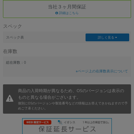
当社３ヶ月間保証
~
詳細はこちら
容量
スペック
~
スペック表
詳しく見る
モニタサイズ
在庫数
~
総在庫数：0
※ページ上の在庫数表示について
価格
円 ～
円
商品の入荷時期が異なるため、OSのバージョンは表示の
ものと異なる場合がございます。
個別にOSのバージョンや製造番号などの情報はお答えできかねますので予
発売日
めご了承ください。
月 から
年
月 まで
年