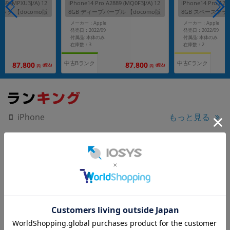
889 (MPXU3J/A) 12
iPhone14 Pro A2889 (MQ0F3J/A) 12
iPhone14 Pro A28
ック 【docomo版
8GB ディープパープル 【docomo版
8GB スペースブラッ
SIMフリー】
SIMフリー】
メーカー：Apple
メーカー：Apple
発売日：2022/09
発売日：2022/09
付属品: 本体のみ
付属品: 本体のみ
在庫数：3
在庫数：2
中古Bランク
中古Cランク
87,800
87,800
(税込)
(税込)
円
円
もっと見る
iPhone