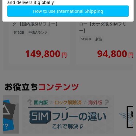
iPhone16 A3286
iPhone14 Plus A2885
(MYE23J/A) 512GB ブラッ
(MR663VC/A) 512GB イエ
ク 【国内版SIMフリー】
ロー【カナダ版 SIMフリ
ー】
512GB
中古Aランク
512GB
新品
149,800
94,800
円
円