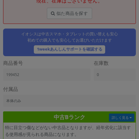
現在、在庫はございません。
「iPhone」「Xperia」「Galaxy」など
メーカー
似た商品を探す
製造、販売メーカーの絞り込み
「Apple」「SONY」「SHARP」など
イオシスは中古スマホ・タブレットの買い替えも安心
機能・特徴
初めての購入でも安心してお選びいただけます
商品の搭載機能による絞り込み
「5G対応」「防水」「ワンセグ」など
1weekあんしんサポートを確認する
ドライブ
商品番号
在庫数
ドライブの絞り込み
199452
0
ランク
商品状態の絞り込み
「新品」「未使用」「中古」など
付属品
CPU
本体のみ
CPUの絞り込み
中古Bランク
OS
詳しく見る
OSの絞り込み
特に目立つ傷などがない中古品となりますが、経年劣化に該当す
る使用感が見られる商品になります。
メモリ