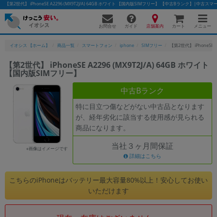
【第2世代】 iPhoneSE A2296 (MX9T2J/A) 64GB ホワイト 【国内版SIMフリー】 【中古Bランク】|中
お問合せ
店舗案内
メニュー
ガイド
カート
イオシス 【ホーム】
商品一覧
スマートフォン
iphone
SIMフリー
【第2世代】 iPhoneSE 
【第2世代】 iPhoneSE A2296 (MX9T2J/A) 64GB ホワイト
【国内版SIMフリー】
かんたんパソコン検索に切り替える
中古Bランク
特に目立つ傷などがない中古品となります
フリーワード
が、経年劣化に該当する使用感が見られる
商品になります。
除外ワード
当社３ヶ月間保証
人気の検索ワード：
Let's note
EliteBook
MacBook
※画像はイメージです
詳細はこちら
カテゴリー
商品ジャンルの絞り込み
こちらのiPhoneはバッテリー最大容量80%以上！安心してお使い
「スマートフォン」「タブレット」など
いただけます
シリーズ
商品シリーズ名・ブランド名の絞り込み。