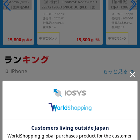
eSE A2296 (MHG
【第2世代】 iPhoneSE A2296 (MXD
【第2世代】 iPhone
 ホワイト 【国内版SIM
22J/A) 128GB (PRODUCT)RED 【国
12J/A) 128GB 
内版SIMフリー】
フリー】
メーカー：Apple
メーカー：Apple
発売日：2020/04
発売日：2020/04
付属品: 本体のみ
付属品: 本体のみ
在庫数：4
在庫数：4
中古Cランク
中古Cランク
15,800
15,800
(税込)
(税込)
円
円
もっと見る
iPhone