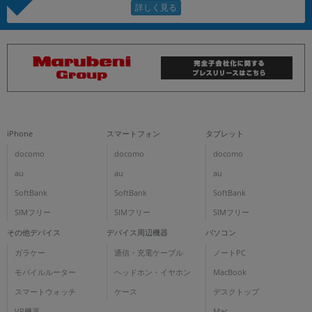
iPhone
スマートフォン
タブレット
docomo
docomo
docomo
au
au
au
SoftBank
SoftBank
SoftBank
SIMフリー
SIMフリー
SIMフリー
その他デバイス
デバイス周辺機器
パソコン
ガラケー
通信・充電ケーブル
ノートPC
モバイルルーター
ヘッドホン・イヤホン
MacBook
スマートウォッチ
ケース
デスクトップ
VR機器
Mac