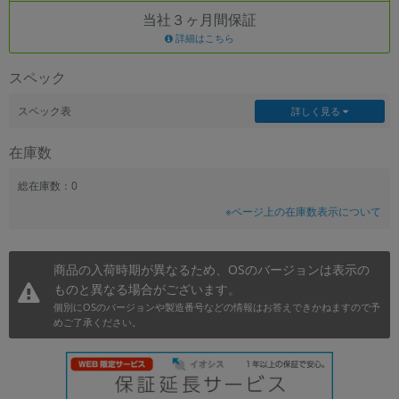
当社３ヶ月間保証
~
詳細はこちら
容量
スペック
~
スペック表
詳しく見る
モニタサイズ
在庫数
~
総在庫数：0
※ページ上の在庫数表示について
価格
円 ～
円
商品の入荷時期が異なるため、OSのバージョンは表示の
ものと異なる場合がございます。
個別にOSのバージョンや製造番号などの情報はお答えできかねますので予
発売日
めご了承ください。
月 から
年
月 まで
年