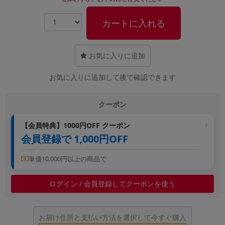
~
カートに入れる
容量
~
お気に入りに追加
お気に入りに追加して後で確認できます
モニタサイズ
~
クーポン
価格
【会員特典】1000円OFF クーポン
会員登録で 1,000円OFF
円 ～
円
単価10,000円以上の商品で
発売日
ログイン / 会員登録してクーポンを使う
月 から
年
お届け住所と支払い方法を選択して今すぐ購入
月 まで
年