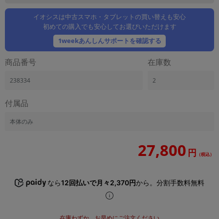
「iPhone」「Xperia」「Galaxy」など
イオシスは中古スマホ・タブレットの買い替えも安心
メーカー
初めての購入でも安心してお選びいただけます
製造、販売メーカーの絞り込み
「Apple」「SONY」「SHARP」など
1weekあんしんサポートを確認する
機能・特徴
商品番号
在庫数
商品の搭載機能による絞り込み
「5G対応」「防水」「ワンセグ」など
238334
2
ドライブ
付属品
ドライブの絞り込み
ランク
本体のみ
商品状態の絞り込み
「新品」「未使用」「中古」など
27,800
円
（税込）
CPU
CPUの絞り込み
なら
12回払いで月々2,370円
から。分割手数料無料
OS
OSの絞り込み
メモリ
在庫わずか。お早めにご注文ください