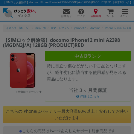
【SIMロック解除済】docomo iPhone12 mini A2398 (MGDN3J/A) 128GB (PRODUCT)RED 【
お問合せ
店舗案内
メニュー
ガイド
カート
イオシス 【ホーム】
商品一覧
スマートフォン
iphone12
docomo
iPhone12 mini A2398
【SIMロック解除済】docomo iPhone12 mini A2398
(MGDN3J/A) 128GB (PRODUCT)RED
かんたんパソコン検索に切り替える
中古Bランク
特に目立つ傷などがない中古品となります
フリーワード
が、経年劣化に該当する使用感が見られる
商品になります。
除外ワード
当社３ヶ月間保証
人気の検索ワード：
Let's note
EliteBook
MacBook
※画像はイメージです
詳細はこちら
カテゴリー
商品ジャンルの絞り込み
こちらのiPhoneはバッテリー最大容量80%以上！安心してお使い
「スマートフォン」「タブレット」など
いただけます
シリーズ
こちらの商品は1weekあんしんサポート対象商品です
商品シリーズ名・ブランド名の絞り込み。