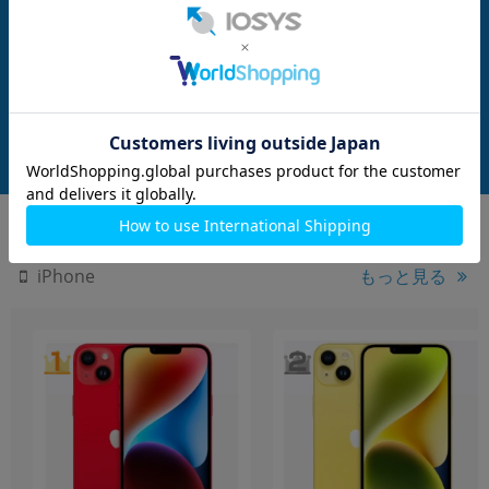
nanoSIM
128GB
nanoSIM
128GB
】docomo iPho
【SIMロック解除済】docomo iPho
【SIMロック解除済】
 (MGDM3J/A) 128G
ne12 mini A2398 (MGDM3J/A) 128G
ne12 mini A2398 
B ホワイト
ブラック
メーカー：Apple
メーカー：Apple
発売日：2020/11
発売日：2020/11
付属品: 本体のみ
付属品: 本体のみ
在庫数：80
在庫数：36
中古Cランク
中古Cランク
27,800
24,800
(税込)
(税込)
円
円
もっと見る
iPhone