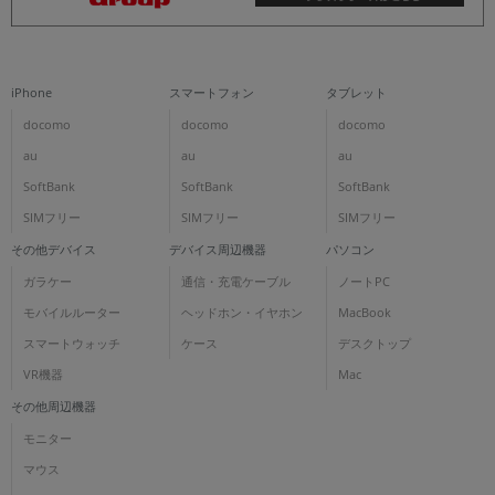
iPhone
スマートフォン
タブレット
docomo
docomo
docomo
au
au
au
SoftBank
SoftBank
SoftBank
SIMフリー
SIMフリー
SIMフリー
その他デバイス
デバイス周辺機器
パソコン
ガラケー
通信・充電ケーブル
ノートPC
モバイルルーター
ヘッドホン・イヤホン
MacBook
スマートウォッチ
ケース
デスクトップ
VR機器
Mac
その他周辺機器
モニター
マウス