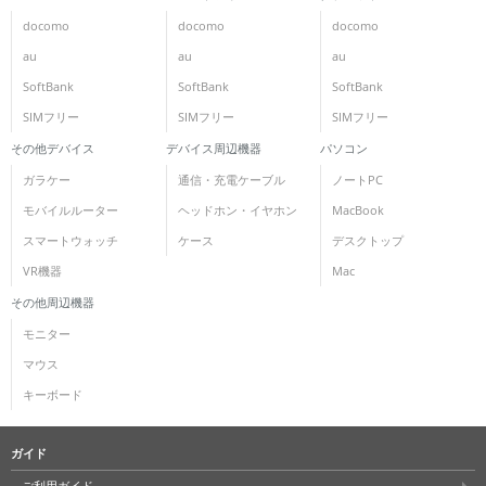
docomo
docomo
docomo
au
au
au
SoftBank
SoftBank
SoftBank
SIMフリー
SIMフリー
SIMフリー
その他デバイス
デバイス周辺機器
パソコン
ガラケー
通信・充電ケーブル
ノートPC
モバイルルーター
ヘッドホン・イヤホン
MacBook
スマートウォッチ
ケース
デスクトップ
VR機器
Mac
その他周辺機器
モニター
マウス
キーボード
ガイド
ご利用ガイド