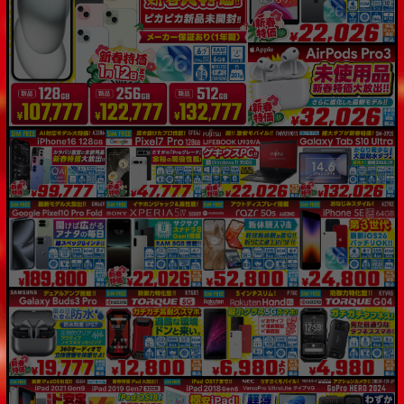
「iPhone」「Xperia」「Galaxy」など
メーカー
製造、販売メーカーの絞り込み
「Apple」「SONY」「SHARP」など
機能・特徴
商品の搭載機能による絞り込み
「5G対応」「防水」「ワンセグ」など
ドライブ
ドライブの絞り込み
ランク
商品状態の絞り込み
「新品」「未使用」「中古」など
CPU
CPUの絞り込み
OS
OSの絞り込み
メモリ