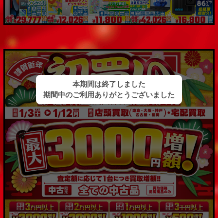
~
容量
~
モニタサイズ
~
価格
円 ～
円
発売日
月 から
年
月 まで
年