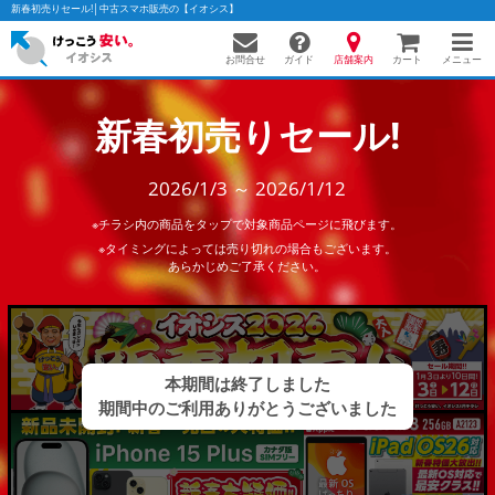
新春初売りセール!│中古スマホ販売の【イオシス】
お問合せ
店舗案内
メニュー
ガイド
カート
新春初売りセール!
かんたんパソコン検索に切り替える
2026/1/3 ～ 2026/1/12
※チラシ内の商品をタップで対象商品ページに飛びます。
※タイミングによっては売り切れの場合もございます。
フリーワード
あらかじめご了承ください。
除外ワード
人気の検索ワード：
Let's note
EliteBook
MacBook
カテゴリー
商品ジャンルの絞り込み
「スマートフォン」「タブレット」など
シリーズ
商品シリーズ名・ブランド名の絞り込み。