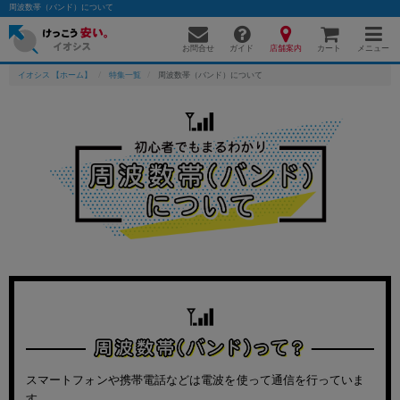
周波数帯（バンド）について
お問合せ
店舗案内
メニュー
ガイド
カート
イオシス 【ホーム】
特集一覧
周波数帯（バンド）について
かんたんパソコン検索に切り替える
フリーワード
除外ワード
人気の検索ワード：
Let's note
EliteBook
MacBook
カテゴリー
商品ジャンルの絞り込み
スマートフォンや携帯電話などは電波を使って通信を行っていま
「スマートフォン」「タブレット」など
す。