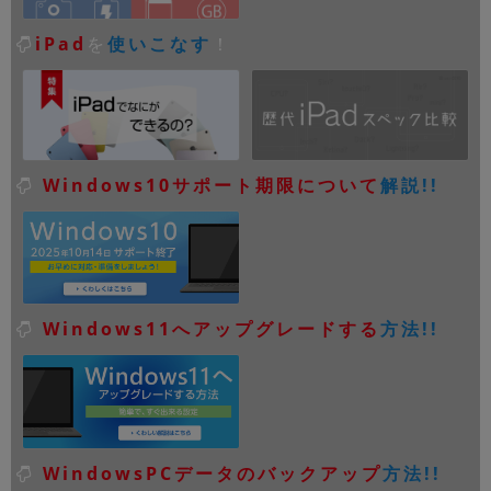
iPad
を
使いこなす
！
Windows10サポート期限について
解説!!
Windows11へアップグレードする
方法!!
WindowsPCデータのバックアップ
方法!!