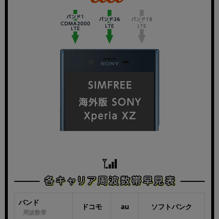
~
モニタサイズ
~
価格
円 ～
円
発売日
月 か
年
ら
バンド
ドコモ
au
ソフトバンク
月 ま
周波数帯