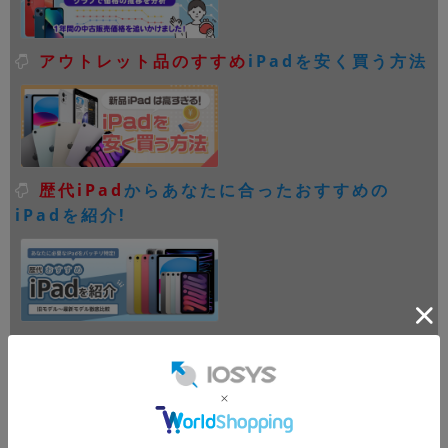
アウトレット品のすすめ
iPadを安く買う方法
歴代iPad
からあなたに合ったおすすめの
iPadを紹介!
AirPods
どれを買えばいい？