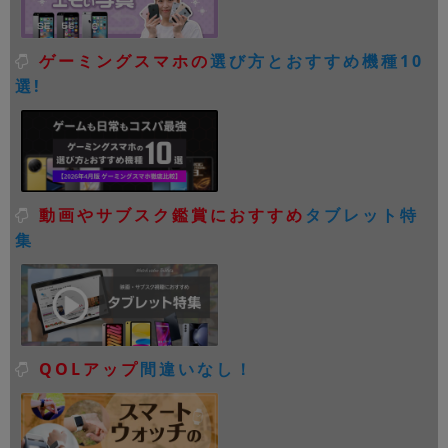
ゲーミングスマホの
選び方とおすすめ機種10
選!
動画やサブスク鑑賞におすすめ
タブレット特
集
QOLアップ
間違いなし！