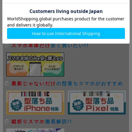
お絵かきiPad
徹底比較!!
スマホ本体だけ
安く買いたい!!
最新じゃないだけ
の型落ちスマホがおすすめ
縦折りスマホ
徹底解説!!