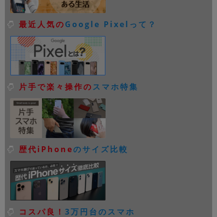
最近人気の
Google Pixelって？
片手で楽々操作の
スマホ特集
歴代iPhone
のサイズ比較
コスパ良！
3万円台のスマホ