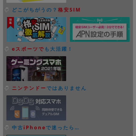
どこがちがうの？
格安SIM
eスポーツで
も大活躍！
ニンテンドー
ではありません
中古
iPhone
で迷ったら…