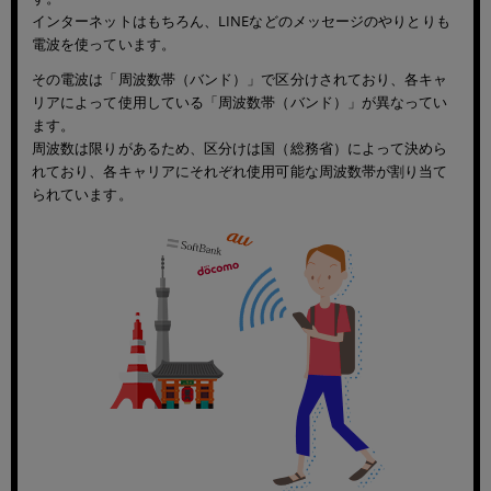
インターネットはもちろん、LINEなどのメッセージのやりとりも
シリーズ
電波を使っています。
その電波は「周波数帯（バンド）」で区分けされており、各キャ
商品シリーズ名・ブランド名の絞り込み。
「iPhone」「Xperia」「Galaxy」など
リアによって使用している「周波数帯（バンド）」が異なってい
ます。
周波数は限りがあるため、区分けは国（総務省）によって決めら
メーカー
れており、各キャリアにそれぞれ使用可能な周波数帯が割り当て
られています。
製造、販売メーカーの絞り込み
「Apple」「SONY」「SHARP」など
機能・特徴
商品の搭載機能による絞り込み
「5G対応」「防水」「ワンセグ」など
ドライブ
ドライブの絞り込み