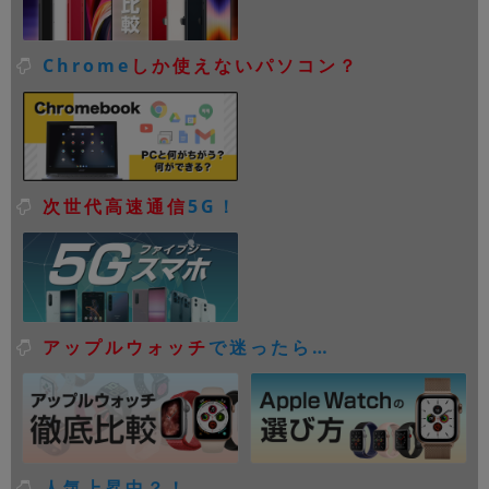
Chrome
しか使えないパソコン？
次世代高速通信
5G！
アップルウォッチ
で迷ったら…
人気上昇中？！