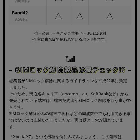
700MHz
Band42
△
△
△
3.5GHz
◎＝必須 ○＝そこそこ重要 △＝あれば便利
※1 主に東名阪で使われているバンド帯です。
総務省がSIMロック解除に関するガイドラインを平成22年に策定
しました。
そのため、現在各キャリア（docomo、au、SoftBankなど）から
発売されている端末は、端末契約者がSIMロック解除を行う事がで
きます。
SIMロック解除済みの端末であればどの周波数帯でも利用できる事
ではないのは上述いたしましたが、実は落とし穴が隠れていま
す。
「Xperia XZ」という機種を例にみてみましょう。 この端末は