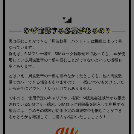
ランク
商品状態の絞り込み
「新品」「未使用」「中古」など
CPU
実は掴むことができる「周波数帯（バンド）」は機種によって異
CPUの絞り込み
なっています。
例えば、SIMフリー端末、SIMロック解除端末であっても、auが使
用している周波数帯の一部を掴むことができないといった機種も
OS
多々あります。
OSの絞り込み
とはいえ、周波数帯の一部を掴めなかったとしても、他の周波数
帯でカバーできる場合もありますので、一概に1つでも欠けていた
から完全にアウト、というわけでもありません。
メモリ
ですので、使用予定のキャリアや、格安SIM販売会社以外から販売
~
されているSIMフリー端末、SIMロック解除品を購入して利用する
場合には、予めその端末が使用予定の周波数帯を掴むことができ
るかどうかを確認して、ご購入を検討いたしましょう！
容量