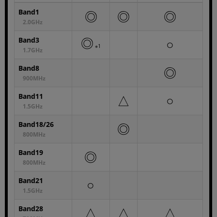
年
で
Band1
◎
◎
◎
2.0GHz
各項目のチェックボックスは「or検索」となります。
ただし機能別のみ「and検索」となります。
◎
Band3
○
※1
1.7GHz
Band8
◎
900MHz
Band11
△
○
1.5GHz
Band18/26
◎
800MHz
Band19
◎
800MHz
Band21
○
1.5GHz
Band28
△
△
△