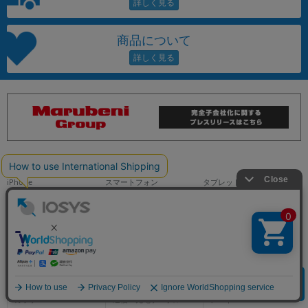
商品について
iPhone
スマートフォン
タブレット
docomo
docomo
docomo
au
au
au
SoftBank
SoftBank
SoftBank
クリア
SIMフリー
SIMフリー
SIMフリー
その他デバイス
デバイス周辺機器
パソコン
商品を探す
ガラケー
通信・充電ケーブル
ノートPC