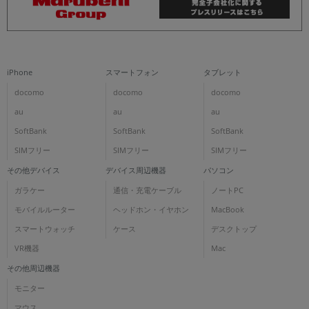
iPhone
スマートフォン
タブレット
docomo
docomo
docomo
au
au
au
SoftBank
SoftBank
SoftBank
SIMフリー
SIMフリー
SIMフリー
その他デバイス
デバイス周辺機器
パソコン
ガラケー
通信・充電ケーブル
ノートPC
モバイルルーター
ヘッドホン・イヤホン
MacBook
スマートウォッチ
ケース
デスクトップ
VR機器
Mac
その他周辺機器
モニター
マウス