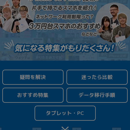
「iPhone」「Xperia」「Galaxy」など
メーカー
製造、販売メーカーの絞り込み
「Apple」「SONY」「SHARP」など
機能・特徴
商品の搭載機能による絞り込み
「5G対応」「防水」「ワンセグ」など
ドライブ
ドライブの絞り込み
ランク
迷ったら比較
疑問を解決
商品状態の絞り込み
「新品」「未使用」「中古」など
CPU
データ移行手順
おすすめ特集
CPUの絞り込み
OS
タブレット・PC
OSの絞り込み
メモリ