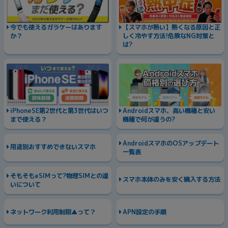
各項目のチェックボックスは「or検索」となります。
ただし機能別のみ「and検索」となります。
今でも使えるガラケーはあります
【スマホが熱い】熱くなる原因と正
か？
しく冷やす方法!危険なNG対策と
は?
iPhoneSE第2世代と第3世代はいつ
Androidスマホ、高い機種と安い
まで使える？
機種で何が違うの?
AndroidスマホのOSアップデート
用途別おすすめできないスマホ
一覧表
そもそもeSIMって?物理SIMとの違
スマホ本体のみを安く購入する方法
いについて
ネットワーク利用制限▲って？
APN設定の手順