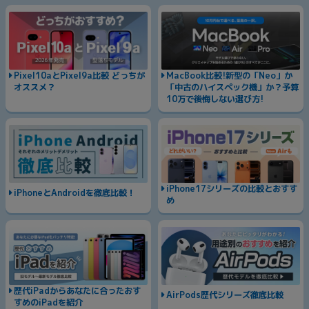
Pixel10aとPixel9a比較 どっちが
MacBook比較!新型の「Neo」か
オススメ？
「中古のハイスペック機」か？予算
10万で後悔しない選び方!
iPhone17シリーズの比較とおすす
iPhoneとAndroidを徹底比較！
め
歴代iPadからあなたに合ったおす
AirPods歴代シリーズ徹底比較
すめのiPadを紹介