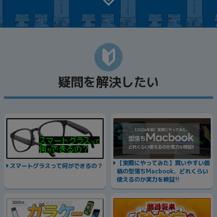
~
容量
~
モニタサイズ
疑問を解決したい
~
価格
円 ～
円
【実際にやってみた】買いやすい価
スマートグラスって何ができるの？
格の型落ちMacbook、どれくらい
発売日
使えるのか実力を検証!!
月 から
年
月 まで
年