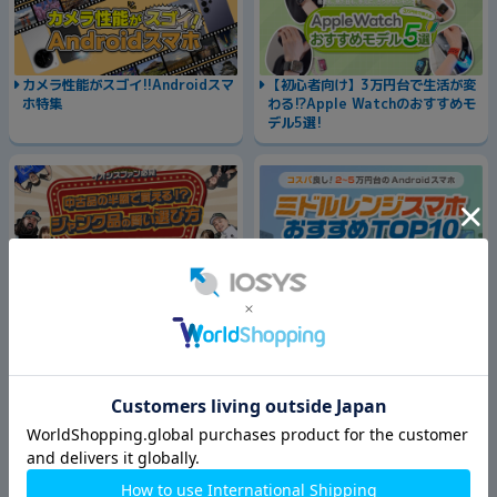
カメラ性能がスゴイ!!Androidスマ
【初心者向け】3万円台で生活が変
ホ特集
わる!?Apple Watchのおすすめモ
デル5選!
Androidスマホ ミドルレンジおす
ジャンク品の賢い選び方
すめ
Androidスマホシーン別おすすめ
入学祝いにおすすめスマホ特集
ランキング
中古iPhoneはいつ買うのが一番お
iPadを安く買う方法
得？
ゲーミングスマホの選び方とおすす
型落ちPixelのおすすめ