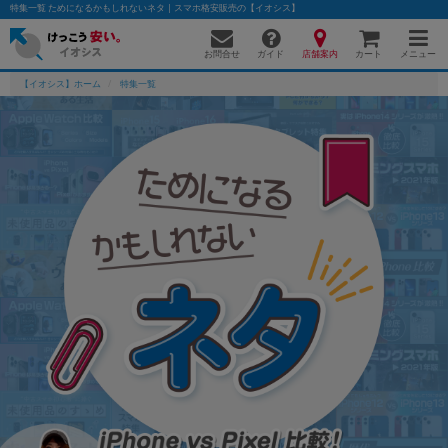
特集一覧 ためになるかもしれないネタ | スマホ格安販売の【イオシス】
お問合せ
店舗案内
メニュー
ガイド
カート
【イオシス】ホーム
特集一覧
かんたんパソコン検索に切り替える
フリーワード
除外ワード
人気の検索ワード：
Let's note
EliteBook
MacBook
カテゴリー
商品ジャンルの絞り込み
「スマートフォン」「タブレット」など
シリーズ
商品シリーズ名・ブランド名の絞り込み。