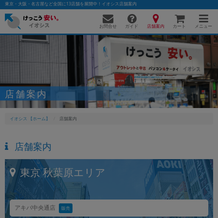
東京・大阪・名古屋など全国に13店舗を展開中！イオシス店舗案内
お問合せ
店舗案内
メニュー
ガイド
カート
かんたんパソコン検索に切り替える
店舗案内
フリーワード
イオシス 【ホーム】
店舗案内
除外ワード
店舗案内
人気の検索ワード：
Let's note
EliteBook
MacBook
カテゴリー
東京
秋葉原エリア
商品ジャンルの絞り込み
「スマートフォン」「タブレット」など
シリーズ
アキバ中央通店
販売
商品シリーズ名・ブランド名の絞り込み。