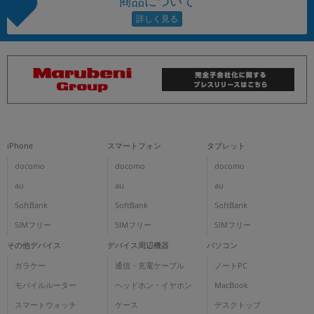
商品について
iPhone
スマートフォン
タブレット
docomo
docomo
docomo
au
au
au
SoftBank
SoftBank
SoftBank
SIMフリー
SIMフリー
SIMフリー
その他デバイス
デバイス周辺機器
パソコン
ガラケー
通信・充電ケーブル
ノートPC
モバイルルーター
ヘッドホン・イヤホン
MacBook
スマートウォッチ
ケース
デスクトップ