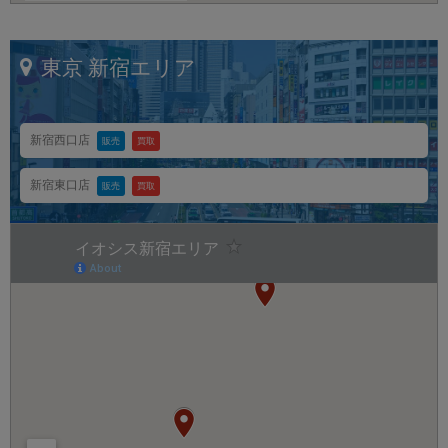
~
東京
新宿エリア
容量
~
新宿西口店
販売
買取
モニタサイズ
新宿東口店
販売
買取
~
価格
円 ～
円
発売日
月 から
年
月 まで
年