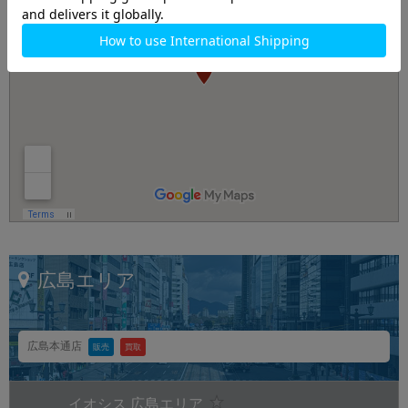
広島エリア
広島本通店
販売
買取