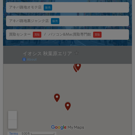
「iPhone」「Xperia」「Galaxy」など
アキバ路地オモテ店
販売
メーカー
製造、販売メーカーの絞り込み
アキバ路地裏ジャンク店
販売
「Apple」「SONY」「SHARP」など
機能・特徴
パソコン&Mac買取専門館
買取センター
/
買取
買取
商品の搭載機能による絞り込み
「5G対応」「防水」「ワンセグ」など
ドライブ
ドライブの絞り込み
ランク
商品状態の絞り込み
「新品」「未使用」「中古」など
CPU
CPUの絞り込み
OS
OSの絞り込み
メモリ