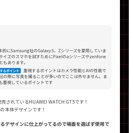
製造、販売メーカーの絞り込み
Pana
TOSHIBA
Apple
SONY
VAIO
Asus
HP
ー
的にSamsung社のGalaxy S、Zシリーズを愛用していま
ドライブ
イズのスマホを試すためにPixelのaシリーズやzenfone
ともあります。
ドライブの絞り込み
重視するポイントはカメラ性能とAIの性能で
するポイント
DVD-マルチ
BD-ROM
BD−R
出の際に写真を撮ることが多いのでここは外せません。ま
DVDスーパーマルチ
その他
能も重視しているポイントです
されているHUAWEI WATCH GT5です！
形の本体デザインです！
CPU
CPUの絞り込み
あるデザインに仕上がってるので場面を選ばず使用で
Apple M1
Apple M2
ンク
Cランク
Ryzen 9