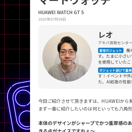
商品シリーズ名・ブランド名の絞り込み。
HUAWEI WATCH GT 5
Let's note
dynabook
Thinkpad
LAVIE
FMV
2025年07月04日
macbook
Inspiron
aspire
レオ
アキバ買取センタ
基本
愛用ガジェット
機能・特徴
す。たまに小さいサ
を使用していたこ
商品の搭載機能による絞り込み
ガジェット選びで重視
Webカメラ内蔵
す！イベントや外
た、AI処理の性
今回ご紹介させて頂きますは、HUAWEIから発売
まず一番に紹介したいのは何といっても八角
ランク
商品状態の絞り込み
本体のデザインがシャープでかつ重厚感の
新品/未使用
Aランク
Bラ
未使用
中古
新品
きる点がナイスですねぇ～