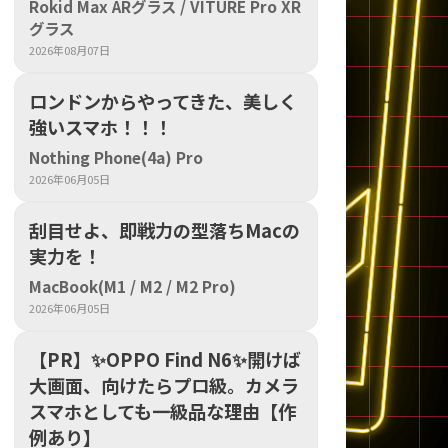
Rokid Max ARグラス / VITURE Pro XR
グラス
sonic
FUJITSU
Lenovo
2026年08月07日
ロンドンからやってきた、美しく
強いスマホ！！！
Nothing Phone(4a) Pro
2026年06月05日
刮目せよ、即戦力の型落ちMacの
DVD-ROM
DVD±RW
実力を！
MacBook(M1 / M2 / M2 Pro)
2026年06月05日
【PR】​✨OPPO Find N6✨開けば
大画面、向けたらプロ級。カメラ
スマホとしても一級品な理由【作
Ryzen 7
Ryzen 5
Core i9
例あり】