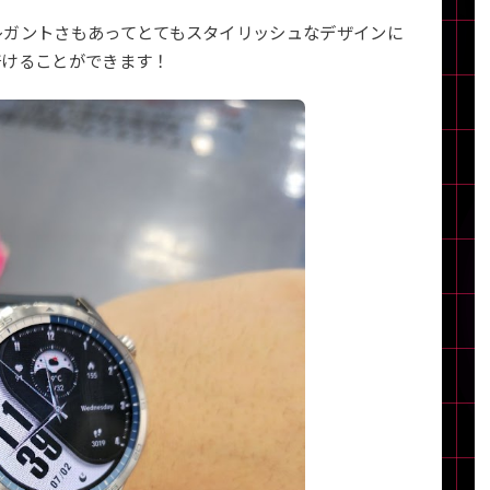
Core i7
Core i5
Core i3
そ
レガントさもあってとてもスタイリッシュなデザインに
着けることができます！
メモリ
~
omeOS
その他
モニタサイズ
~
発売日
月
年
月
年