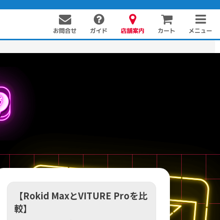
お問合せ
店舗案内
メニュー
ガイド
カート
PC周辺機器
PCパーツ
ソフト
【Rokid MaxとVITURE Proを比
較】