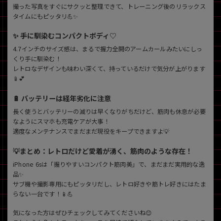
撮った写真をすぐにサクッと整理できて、トレーニング後のリラックス
タイムにもピッタリ💪✨
✨ 手に馴染むコンパクトボディ♡
4.7インチのサイズ感は、まるで握力全開のアームカールみたいにしっ
くり手に馴染む！
レトロなデザインも味わい深くて、持っているだけで気分が上がります
📱💕
🔋 バッテリーは経年劣化に注意
長く使うとバッテリーの減りは早くなりがちだけど、筋肉も休息が必要
なようにスマホも充電ケアが大事！
適度なメンテナンスでまだまだ現役をキープできますよ💡
💡まとめ：レトロだけど愛着が湧く、筋肉のような存在！
iPhone 6sは「握りやすいコンパクト筋肉美」で、まだまだ実用的な逸
品✨
サブ機や撮影専用にもピッタリだし、レトロ好きや筋トレ好きにはたま
らない一台です！📱💪
気になった方はぜひチェックしてみてくださいね😊