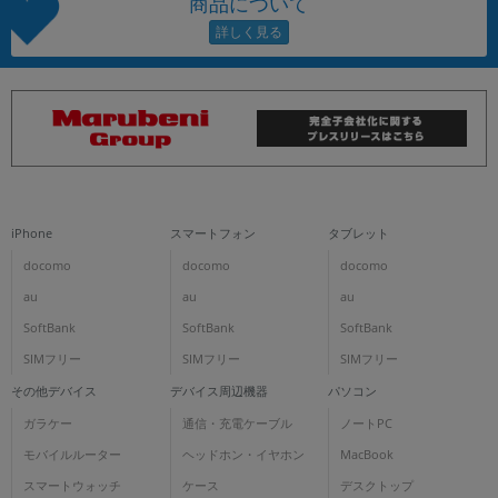
商品について
iPhone
スマートフォン
タブレット
docomo
docomo
docomo
au
au
au
SoftBank
SoftBank
SoftBank
SIMフリー
SIMフリー
SIMフリー
その他デバイス
デバイス周辺機器
パソコン
ガラケー
通信・充電ケーブル
ノートPC
モバイルルーター
ヘッドホン・イヤホン
MacBook
スマートウォッチ
ケース
デスクトップ