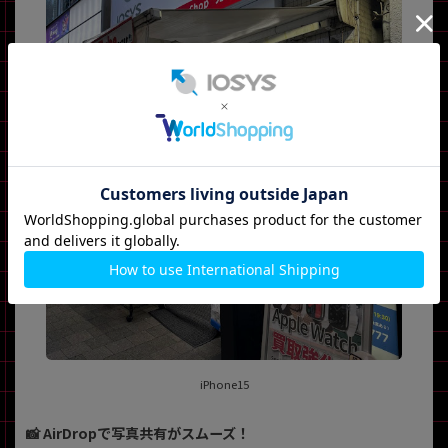
iPhone15
📸 AirDropで写真共有がスムーズ！