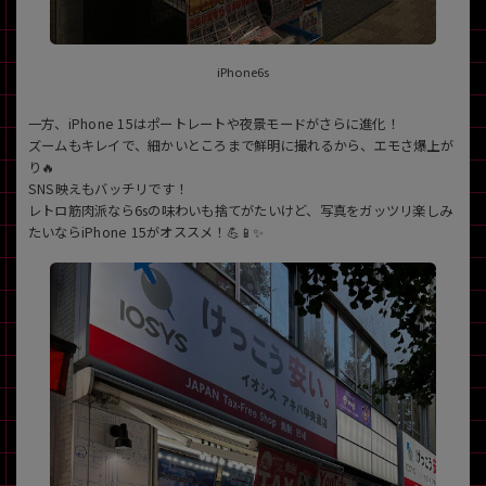
iPhone6s
一方、iPhone 15はポートレートや夜景モードがさらに進化！
ズームもキレイで、細かいところまで鮮明に撮れるから、エモさ爆上が
り🔥
SNS映えもバッチリです！
レトロ筋肉派なら6sの味わいも捨てがたいけど、写真をガッツリ楽しみ
たいならiPhone 15がオススメ！💪📱✨