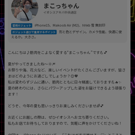
「iPhone」「Xperia」「Galaxy」など
まこっちゃん
メーカー
イオシスアキバ中央通店
製造、販売メーカーの絞り込み
「Apple」「SONY」「SHARP」など
iPhone15、Makoob Air (M2)、hhkb 雪 無刻印
愛用ガジェット
形と色とデザイン。カメラ性能、快適に使
ガジェット選びで重視するポイント
機能・特徴
えるか。大きさ。
商品の搭載機能による絞り込み
「5G対応」「防水」「ワンセグ」など
こんにちは♪筋肉をこよなく愛する“まこっちゃん”です💪💕
ドライブ
ドライブの絞り込み
夏がやってきましたね〜🌞🎆
お祭りや海、花火など、楽しいイベントがたくさんございますが、皆さ
ランク
まはどのようにお過ごしでしょうか？😊💖
商品状態の絞り込み
私は変わらずジムに通い、筋肉とともに日々精進しております💪🔥✨
「新品」「未使用」「中古」など
夏の終わりには、さらにパワーアップした姿をお届けできるよう頑張り
ます！
CPU
CPUの絞り込み
どうぞ、今年の夏も思いっきりお楽しみくださいませ🌈💕
OS
お近くにお越しの際は、ぜひイオシスへお立ち寄りください。
OSの絞り込み
私もお店でお待ちしておりますので、気軽に声をかけてくださいね！
メモリ
今回は、 iPhone 6s について、「これはガチで推せる…♡」ところと、