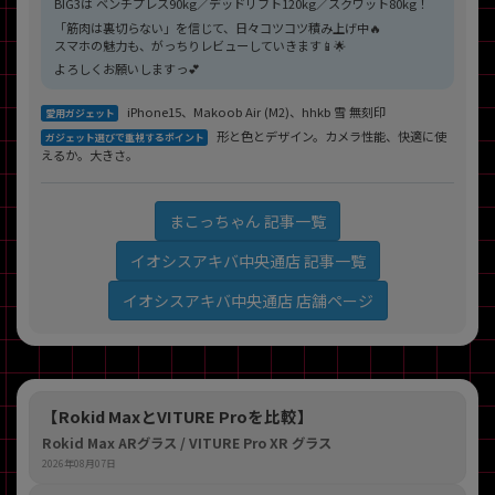
BIG3は ベンチプレス90kg／デッドリフト120kg／スクワット80kg！
「筋肉は裏切らない」を信じて、日々コツコツ積み上げ中🔥
スマホの魅力も、がっちりレビューしていきます📱🌟
よろしくお願いしますっ💕
iPhone15、Makoob Air (M2)、hhkb 雪 無刻印
愛用ガジェット
形と色とデザイン。カメラ性能、快適に使
ガジェット選びで重視するポイント
えるか。大きさ。
まこっちゃん 記事一覧
イオシスアキバ中央通店 記事一覧
イオシスアキバ中央通店 店舗ページ
【Rokid MaxとVITURE Proを比較】
Rokid Max ARグラス / VITURE Pro XR グラス
2026年08月07日