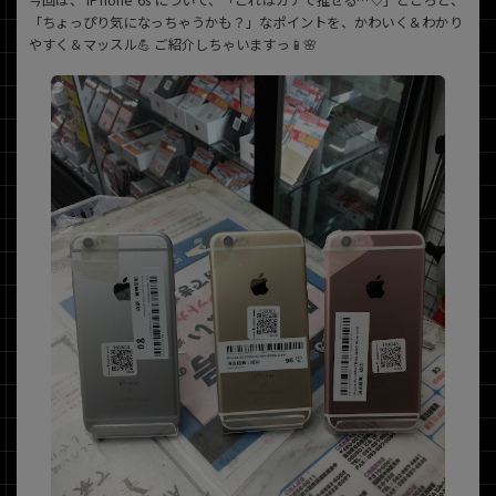
「ちょっぴり気になっちゃうかも？」なポイントを、かわいく＆わかり
~
やすく＆マッスル💪 ご紹介しちゃいますっ📱🌸
容量
~
モニタサイズ
~
価格
円 ～
円
発売日
月 から
年
月 まで
年