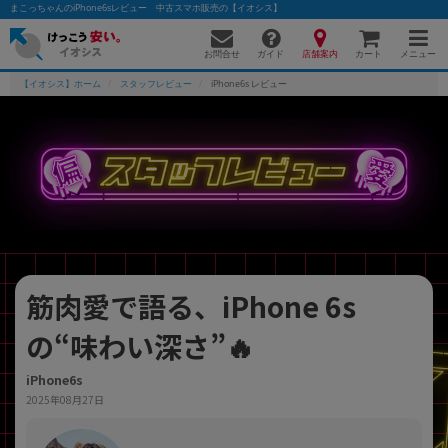
まこっちゃんのiPhone6sレビュー 中古スマホ販売の【イオシス】
お問合せ
店舗案内
メニュー
ガイド
カート
【イオシス】ホーム
スタッフレビュー
iPhone6s レビュー
かんたんパソコン検索に切り替える
フリーワード
除外ワード
筋肉愛で語る、iPhone 6s
人気の検索ワード：
Let's note
EliteBook
MacBook
の“味わい深さ”🔥
カテゴリー
商品ジャンルの絞り込み
「スマートフォン」「タブレット」など
iPhone6s
2025年08月27日
シリーズ
商品シリーズ名・ブランド名の絞り込み。