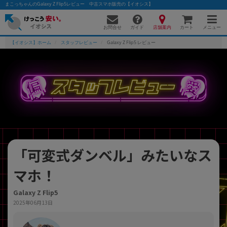
まこっちゃんのGalaxy Z Flip5レビュー 中古スマホ販売の【イオシス】
お問合せ
店舗案内
メニュー
ガイド
カート
【イオシス】ホーム
スタッフレビュー
Galaxy Z Flip5 レビュー
かんたんパソコン検索に切り替える
フリーワード
除外ワード
「可変式ダンベル」みたいなス
人気の検索ワード：
Let's note
EliteBook
MacBook
マホ！
カテゴリー
商品ジャンルの絞り込み
「スマートフォン」「タブレット」など
Galaxy Z Flip5
2025年06月13日
シリーズ
商品シリーズ名・ブランド名の絞り込み。