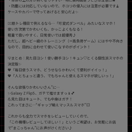
・本体の上の方が熱くなりやすい…特に長時間使うときは注意⚠️🔥
・防塵には対応していないので、ホコリの侵入には注意が必要です🧹
ケースやカバーで守ってあげると安心だよ✨
🏋️‍♀️筋トレ種目で例えるなら…「可変式ダンベル」みたいなスマホ！
使い方次第でかわいくも、かっこよくもなる！
軽量で扱いやすく、日常使いでは超優秀♪
ただし、超ヘビー級のトレーニング（＝高負荷ゲーム）にはやや不向き
なので、目的に合わせて使いこなすのがポイント！
💡まとめ：見た目ヨシ！使い勝手ヨシ！キュン♡とくる個性派スマホの
決定版✨
💖「毎日使うスマホ、どうせならかわいくて便利がイイっ！」
💖「人とちょっと違う、でもちゃんと使えるスマホが欲しいっ！」
そんな欲張りかわいいさん”に…
✨Galaxy Z Flip5、ガチで推せますっ📱💕
💪見た目はキュート、でも中身はガチ！
これってまさに…“ギャップ萌えマッスルスマホ”💥
これからも全力でスマホをレビューしていくので、
「この機種レビューしてほしい！」というご希望は、お気軽にお店
で“まこっちゃん”にお声がけください♪