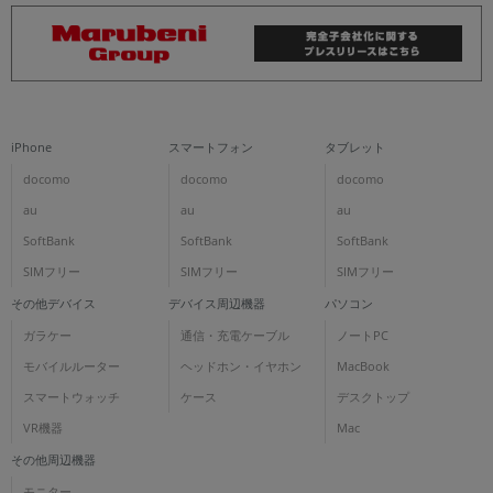
iPhone
スマートフォン
タブレット
docomo
docomo
docomo
au
au
au
SoftBank
SoftBank
SoftBank
SIMフリー
SIMフリー
SIMフリー
その他デバイス
デバイス周辺機器
パソコン
ガラケー
通信・充電ケーブル
ノートPC
モバイルルーター
ヘッドホン・イヤホン
MacBook
スマートウォッチ
ケース
デスクトップ
VR機器
Mac
その他周辺機器
モニター