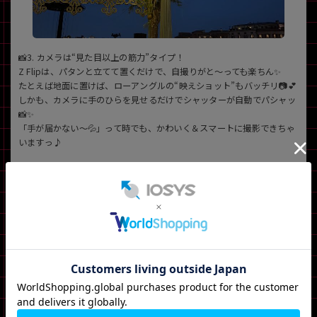
📸3. カメラは“見た目以上の筋力”タイプ！
Z Flipは、パタンと立てて置くだけで、自撮りがと〜っても楽ちん✨
たとえば地面に置けば、ローアングルの“映えショット”もバッチリ📷💕
しかも、カメラに手のひらを見せるだけでシャッターが自動でパシャッ
📸✨
「手が届かない〜💦」って時でも、かわいく＆スマートに撮影できちゃ
いますっ♪
さらに…！Z Flipは折り曲げて持てば、ビデオカメラ風に変身🎥✨
ハンディー撮影もブレにくくて超安定！
お散歩Vlogやペット、お子さんの自然な様子もキレイに残せちゃうのが
嬉しいポイント💕
お友だちやお子さん、カップルでの記念ショットもキレイに撮れるか
ら、思い出づくりにもぴったり💖
望遠はついてないけど、広角カメラでのスナップはとにかくキマる！
「可愛く映えたいっ💖」っていうわがままも、しっかり叶えてくれる…
✨まさに“細マッチョ系カメラ”なのですっ💪📸💕