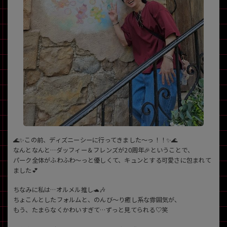
~
容量
~
モニタサイズ
~
価格
円 ～
円
🌊✨この前、ディズニーシーに行ってきました〜っ！！✨🌊
なんとなんと…ダッフィー＆フレンズが20周年🎉ということで、
パーク全体がふわふわ〜っと優しくて、キュンとする可愛さに包まれて
ました💕
発売日
ちなみに私は…オルメル推し🐢🎶
月 から
年
ちょこんとしたフォルムと、のんび〜り癒し系な雰囲気が、
もう、たまらなくかわいすぎて…ずっと見てられる♡笑
月 まで
年