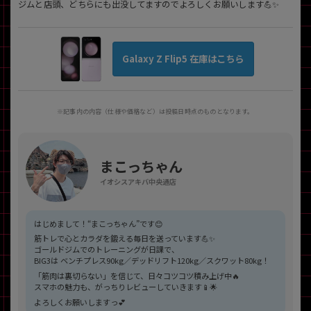
ジムと店頭、どちらにも出没してますのでよろしくお願いします💪✨
Galaxy Z Flip5 在庫はこちら
※記事内の内容（仕様や価格など）は投稿日時点のものとなります。
まこっちゃん
イオシスアキバ中央通店
はじめまして！“まこっちゃん”です😊
筋トレで心とカラダを鍛える毎日を送っています💪✨
ゴールドジムでのトレーニングが日課で、
BIG3は ベンチプレス90kg／デッドリフト120kg／スクワット80kg！
「筋肉は裏切らない」を信じて、日々コツコツ積み上げ中🔥
スマホの魅力も、がっちりレビューしていきます📱🌟
よろしくお願いしますっ💕