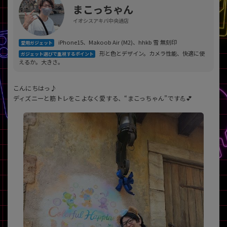
「iPhone」「Xperia」「Galaxy」など
まこっちゃん
メーカー
イオシスアキバ中央通店
製造、販売メーカーの絞り込み
「Apple」「SONY」「SHARP」など
iPhone15、Makoob Air (M2)、hhkb 雪 無刻印
愛用ガジェット
形と色とデザイン。カメラ性能、快適に使
ガジェット選びで重視するポイント
機能・特徴
えるか。大きさ。
商品の搭載機能による絞り込み
「5G対応」「防水」「ワンセグ」など
こんにちはっ♪
ドライブ
ディズニーと筋トレをこよなく愛する、“まこっちゃん”です💪💕
ドライブの絞り込み
ランク
商品状態の絞り込み
「新品」「未使用」「中古」など
CPU
CPUの絞り込み
OS
OSの絞り込み
メモリ