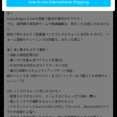
🎮4. 日常使いは余裕！だけどガチ筋トレ（高負荷ゲーム）はちょっと苦
手？
Snapdragon 8 Gen2搭載で基本の動作はサクサク！
でも、長時間の高負荷ゲームや動画編集は、熱がこもる感じがあるかも
💦
筋肉で例えるなら「高重量ベンチプレスはちょっと息切れするけど、フ
ォーム重視のトレーニングは完璧💪」みたいな感じ！
🔋5. 使い勝手もガチで優秀！
・指紋＆顔認証両対応
・置くだけ充電＆逆ワイヤレス充電OK
・IPX8の防水対応＆おサイフケータイ対応
・最大5年間のセキュリティアップデート保証✨
細かいところまで抜かりナシ！まさに“インナーまで鍛えてる本物のト
レーニー”💥
⚠️6. ここだけちょっと気になるかも？
・望遠カメラがないから、ズームするとちょっぴり弱め…📷💦
・暗いところでの撮影はちょっと苦手かも🌙💧
・イヤホンジャック＆microSDに対応してないから、Bluetoothかクラ
ウドが前提だよ🎧☁️