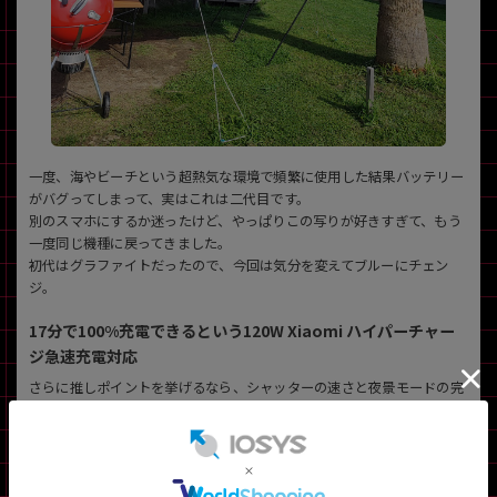
一度、海やビーチという超熱気な環境で頻繁に使用した結果バッテリー
がバグってしまって、実はこれは二代目です。
別のスマホにするか迷ったけど、やっぱりこの写りが好きすぎて、もう
一度同じ機種に戻ってきました。
初代はグラファイトだったので、今回は気分を変えてブルーにチェン
ジ。
17分で100%充電できるという120W Xiaomi ハイパーチャー
ジ急速充電対応
さらに推しポイントを挙げるなら、シャッターの速さと夜景モードの完
成度。
動いてる被写体でもブレにくいし、夜でも明るく自然に写るから、ライ
ブとか夜景撮りたい人にもおすすめ。
しかも120Wの急速充電のおかげで、バッテリー切れても「ちょっとだ