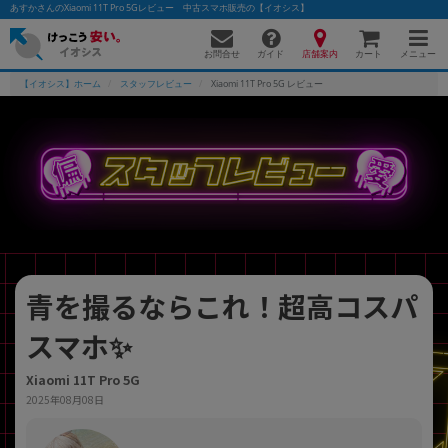
あすかさんのXiaomi 11T Pro 5Gレビュー 中古スマホ販売の【イオシス】
お問合せ
店舗案内
メニュー
ガイド
カート
【イオシス】ホーム
スタッフレビュー
Xiaomi 11T Pro 5G レビュー
かんたんパソコン検索に切り替える
フリーワード
除外ワード
青を撮るならこれ！超高コスパ
人気の検索ワード：
Let's note
EliteBook
MacBook
スマホ✨
カテゴリー
商品ジャンルの絞り込み
「スマートフォン」「タブレット」など
Xiaomi 11T Pro 5G
2025年08月08日
シリーズ
商品シリーズ名・ブランド名の絞り込み。