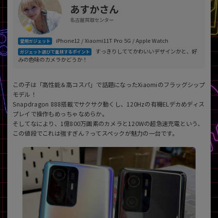
「iPhone」「Xperia」「Galaxy」など
あすかさん
メーカー
名古屋買取センター
製造、販売メーカーの絞り込み
「Apple」「SONY」「SHARP」など
iPhone12 / Xiaomi11T Pro 5G / Apple Watch
愛用ガジェット
すっきりしててかわいいデザインかと、好
ガジェット選びで重視するポイント
機能・特徴
みの色味のカメラかどうか！
商品の搭載機能による絞り込み
「5G対応」「防水」「ワンセグ」など
この子は「高性能＆高コスパ」で話題になったXiaomiのフラッグシップ
ドライブ
モデル！
ドライブの絞り込み
Snapdragon 888搭載でサクサク動くし、120Hzの有機ELデカめディス
プレイで操作もめっちゃなめらか。
ランク
そしてなにより、1億800万画素のカメラと120Wの超急速充電という、
商品状態の絞り込み
この値段でこれは強すぎん？ってスペックが魅力の一台です。
「新品」「未使用」「中古」など
CPU
CPUの絞り込み
OS
OSの絞り込み
メモリ