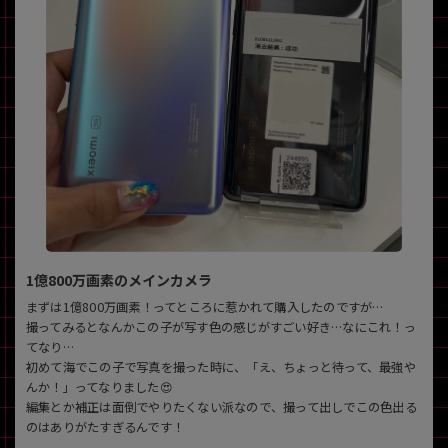
~
容量
~
モニタサイズ
~
価格
円 ～
円
1億800万画素のメインカメラ
まずは1億800万画素！ってところに惹かれて購入したのですが…
撮ってみるとなんかこの子が写す色の感じがすごい好き…なにこれ！っ
てなり…
発売日
初めて海でこの子で写真を撮った時に、「え、ちょっと待って、最強や
んか！」ってなりました😍
月 から
年
編集とか補正は面倒でやりたくない派なので、撮って出しでこの色出る
のはありがたすぎるんです！
月 まで
年