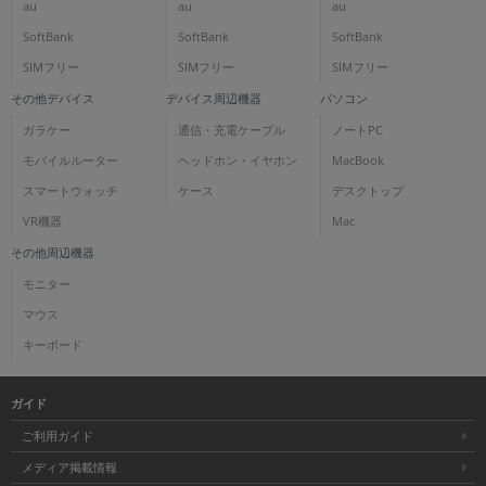
au
au
au
SoftBank
SoftBank
SoftBank
SIMフリー
SIMフリー
SIMフリー
その他デバイス
デバイス周辺機器
パソコン
ガラケー
通信・充電ケーブル
ノートPC
モバイルルーター
ヘッドホン・イヤホン
MacBook
スマートウォッチ
ケース
デスクトップ
VR機器
Mac
その他周辺機器
モニター
マウス
キーボード
ガイド
ご利用ガイド
メディア掲載情報