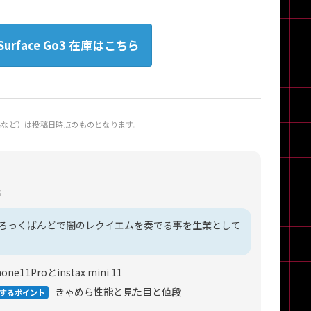
Surface Go3 在庫はこちら
格など）は投稿日時点のものとなります。
店
ろっくばんどで闇のレクイエムを奏でる事を生業として
one11Proとinstax mini 11
きゃめら性能と見た目と値段
するポイント