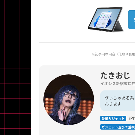
※記事内の内容（仕様や価
たきおじ
イオシス新宿東口
ゔぃじゅある系
おります
iPh
愛用ガジェット
ガジェット選びで重視