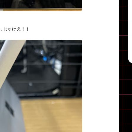
しじゃけえ！！