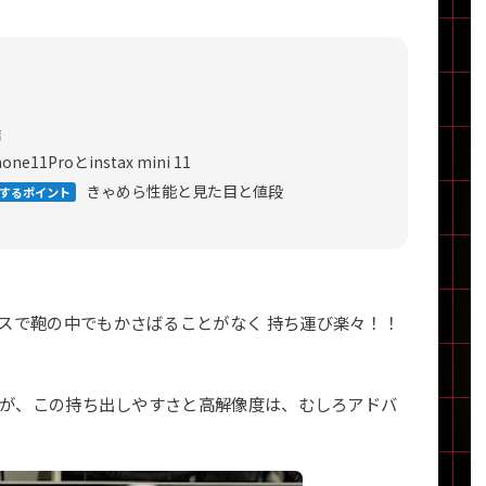
製造、販売メーカーの絞り込み
Pana
TOSHIBA
Apple
SONY
VAIO
Asus
HP
店
one11Proとinstax mini 11
きゃめら性能と見た目と値段
するポイント
ドライブ
ドライブの絞り込み
DVD-マルチ
BD-ROM
BD−R
DVDスーパーマルチ
その他
ペースで鞄の中でもかさばることがなく 持ち運び楽々！！
りますが、この持ち出しやすさと高解像度は、むしろアドバ
CPU
CPUの絞り込み
Apple M1
Apple M2
ンク
Cランク
Ryzen 9