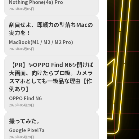
Nothing Phone(4a) Pro
2026年06月05日
sonic
FUJITSU
Lenovo
刮目せよ、即戦力の型落ちMacの
実力を！
MacBook(M1 / M2 / M2 Pro)
2026年06月05日
【PR】​✨OPPO Find N6✨開けば
大画面、向けたらプロ級。カメラ
DVD-ROM
DVD±RW
スマホとしても一級品な理由【作
例あり】
OPPO Find N6
2026年05月29日
撮ってみた。
Google Pixel7a
Ryzen 7
Ryzen 5
Core i9
2026年05月29日