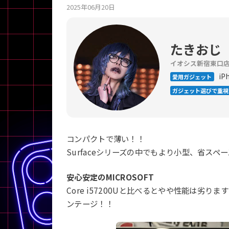
2025年06月20日
商品シリーズ名・ブランド名の絞り込み。
Let's note
dynabook
Thinkpad
LAVIE
FMV
macbook
Inspiron
aspire
たきおじ
イオシス新宿東口
iPh
愛用ガジェット
ガジェット選びで重視
機能・特徴
商品の搭載機能による絞り込み
Webカメラ内蔵
コンパクトで薄い！！
Surfaceシリーズの中でもより小型、省ス
安心安定のMICROSOFT
Core i57200Uと比べるとやや性能は劣
ランク
ンテージ！！
商品状態の絞り込み
新品/未使用
Aランク
Bラ
未使用
中古
新品