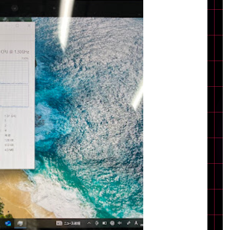
Core i7
Core i5
Core i3
そ
メモリ
~
omeOS
その他
モニタサイズ
~
発売日
月
年
月
年