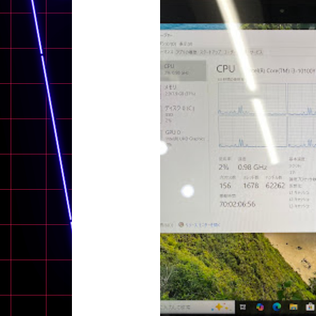
アウトレット
OS
OSの絞り込み
Chr
Win 11
Win 10
MacOS
Win 7
Win 8
容量
~
価格
円 ～
円