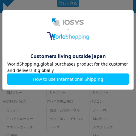
~
容量
~
モニタサイズ
~
iPhone
スマートフォン
タブレット
docomo
docomo
docomo
価格
au
au
au
円 ～
円
SoftBank
SoftBank
SoftBank
SIMフリー
SIMフリー
SIMフリー
その他デバイス
デバイス周辺機器
パソコン
発売日
ガラケー
通信・充電ケーブル
ノートPC
月 から
年
モバイルルーター
ヘッドホン・イヤホン
MacBook
スマートウォッチ
ケース
デスクトップ
月 まで
年
VR機器
Mac