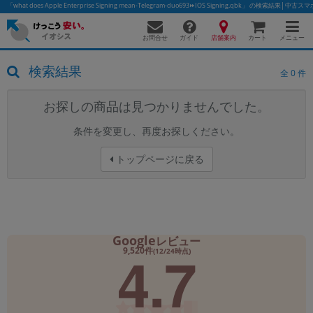
「what does Apple Enterprise Signing mean-Telegram-duo693⏩️IOS Signing.qbk」 の検索
お問合せ
店舗案内
メニュー
ガイド
カート
検索結果
全
0
件
お探しの商品は見つかりませんでした。
かんたんパソコン検索に切り替える
条件を変更し、再度お探しください。
トップページに戻る
フリーワード
除外ワード
人気の検索ワード：
Let's note
EliteBook
MacBook
Google
カテゴリー
レビュー
4.7
9,520件
(12/24時点)
商品ジャンルの絞り込み
「スマートフォン」「タブレット」など
シリーズ
商品シリーズ名・ブランド名の絞り込み。