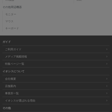
その他周辺機器
各項目のチェックボックスは「or検索」となります。
ただし機能別のみ「and検索」となります。
モニター
マウス
キーボード
ガイド
ご利用ガイド
メディア掲載情報
特集ページ一覧
イオシスについて
会社概要
店舗案内
事業所一覧
イオシスが選ばれる理由
その他