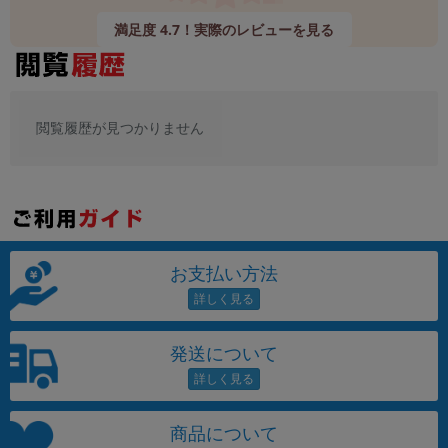
「iPhone」「Xperia」「Galaxy」など
満足度 4.7！実際のレビューを見る
メーカー
製造、販売メーカーの絞り込み
「Apple」「SONY」「SHARP」など
機能・特徴
閲覧履歴が見つかりません
商品の搭載機能による絞り込み
「5G対応」「防水」「ワンセグ」など
ドライブ
ドライブの絞り込み
ランク
商品状態の絞り込み
お支払い方法
「新品」「未使用」「中古」など
CPU
CPUの絞り込み
発送について
OS
OSの絞り込み
商品について
メモリ