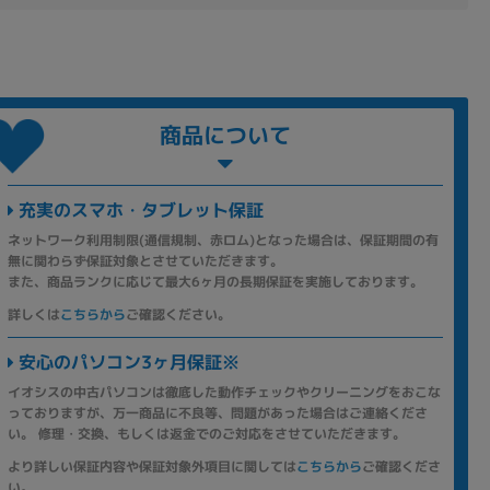
商品について
充実のスマホ・タブレット保証
ネットワーク利用制限(通信規制、赤ロム)となった場合は、保証期間の有
無に関わらず保証対象とさせていただきます。
また、商品ランクに応じて最大6ヶ月の長期保証を実施しております。
詳しくは
こちらから
ご確認ください。
安心のパソコン3ヶ月保証※
イオシスの中古パソコンは徹底した動作チェックやクリーニングをおこな
っておりますが、万一商品に不良等、問題があった場合はご連絡くださ
い。 修理・交換、もしくは返金でのご対応をさせていただきます。
より詳しい保証内容や保証対象外項目に関しては
こちらから
ご確認くださ
い。