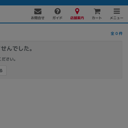
お問合せ
店舗案内
メニュー
ガイド
カート
全
0
件
ませんでした。
ください。
る
PC周辺機器
PCパーツ
ソフト