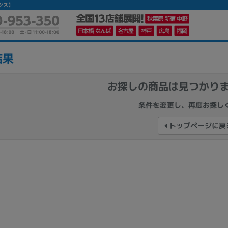
オシス】
結果
お探しの商品は見つかり
かんたんパソコン検索に切り替える
条件を変更し、再度お探し
トップページに戻
カテゴリー
商品ジャンルの絞り込み
ノートPC
デスクPC
モニター
メーカー