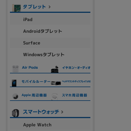
商品シリーズ名・ブランド名の絞り込み。
Let's note
dynabook
Thinkpad
LAVIE
FMV
iPad
macbook
Inspiron
aspire
Androidタブレット
Surface
機能・特徴
Windowsタブレット
商品の搭載機能による絞り込み
Webカメラ内蔵
ランク
商品状態の絞り込み
Apple Watch
新品/未使用
Aランク
Bラ
未使用
中古
新品