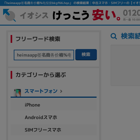
「heimaapp签名商务价格%电报搜bkgf66.hqo」 の検索結果│中古スマホ・SIMフリーの【イ
検索
フリーワード検索
検索
カテゴリーから選ぶ
フリーワード
除外ワード
iPhone
人気の検索ワード：
Let's note
EliteBook
MacBook
Androidスマホ
SIMフリースマホ
シリーズ