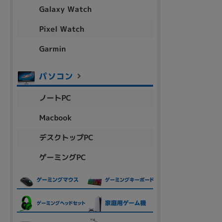
アウトレット
Galaxy Watch
Pixel Watch
Garmin
OS
OSの絞り込み
Chr
Win 11
Win 10
MacOS
Win 7
Win 8
ノートPC
容量
Macbook
~
デスクトップPC
ゲーミングPC
価格
円 ～
円