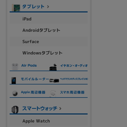
商品シリーズ名・ブランド名の絞り込み。
Let's note
dynabook
Thinkpad
LAVIE
FMV
iPad
macbook
Inspiron
aspire
Androidタブレット
Surface
機能・特徴
Windowsタブレット
商品の搭載機能による絞り込み
Webカメラ内蔵
ランク
商品状態の絞り込み
Apple Watch
新品/未使用
Aランク
Bラ
未使用
中古
新品