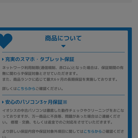
商品について
充実のスマホ・タブレット保証
ネットワーク利用制限(通信規制、赤ロム)となった場合は、保証期間の有
無に関わらず保証対象とさせていただきます。
また、商品ランクに応じて最大6ヶ月の長期保証を実施しております。
詳しくは
こちらから
ご確認ください。
安心のパソコン3ヶ月保証※
イオシスの中古パソコンは徹底した動作チェックやクリーニングをおこな
っておりますが、万一商品に不良等、問題があった場合はご連絡くださ
い。 修理・交換、もしくは返金でのご対応をさせていただきます。
より詳しい保証内容や保証対象外項目に関しては
こちらから
ご確認くださ
い。