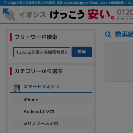
「123app蘋果簽名商務常見穩定性問題-電報-super4dog🏠php打包apk.kjk」 の検索結果
検索
フリーワード検索
検索
カテゴリーから選ぶ
フリーワード
除外ワード
iPhone
人気の検索ワード：
Let's note
EliteBook
MacBook
Androidスマホ
SIMフリースマホ
シリーズ