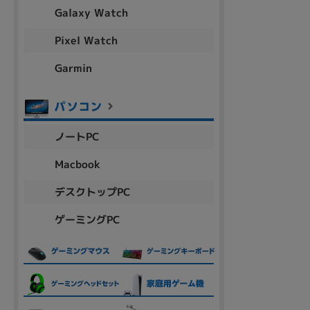
アウトレット
Galaxy Watch
Pixel Watch
Garmin
OS
OSの絞り込み
Chr
Win 11
Win 10
MacOS
Win 7
Win 8
ノートPC
容量
Macbook
~
デスクトップPC
ゲーミングPC
価格
円 ～
円