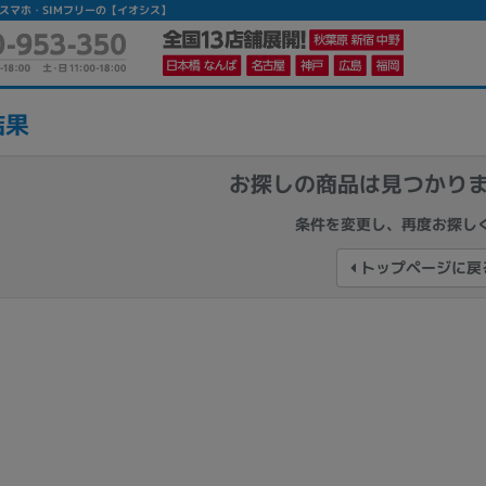
│中古スマホ・SIMフリーの【イオシス】
結果
お探しの商品は見つかり
かんたんパソコン検索に切り替える
条件を変更し、再度お探し
トップページに戻
カテゴリー
商品ジャンルの絞り込み
ノートPC
デスクPC
モニター
メーカー