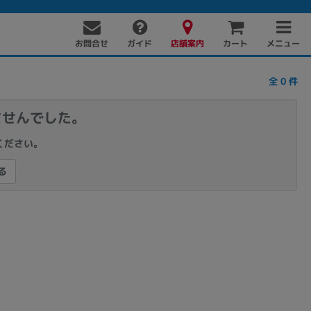
お問合せ
店舗案内
メニュー
ガイド
カート
全
0
件
ませんでした。
ください。
る
PC周辺機器
PCパーツ
ソフト