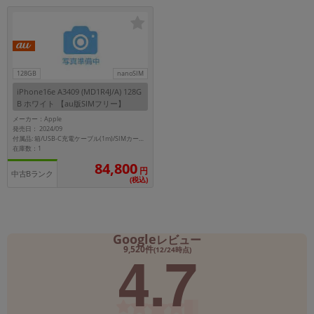
「iPhone」「Xperia」「Galaxy」など
メーカー
製造、販売メーカーの絞り込み
「Apple」「SONY」「SHARP」など
128GB
nanoSIM
機能・特徴
iPhone16e A3409 (MD1R4J/A) 128G
商品の搭載機能による絞り込み
B ホワイト 【au版SIMフリー】
「5G対応」「防水」「ワンセグ」など
メーカー：Apple
ドライブ
発売日： 2024/09
付属品: 箱/USB-C充電ケーブル(1m)/SIMカードツール
ドライブの絞り込み
在庫数：1
84,800
円
ランク
中古Bランク
(税込)
商品状態の絞り込み
「新品」「未使用」「中古」など
CPU
Google
レビュー
CPUの絞り込み
4.7
9,520件
(12/24時点)
OS
OSの絞り込み
メモリ