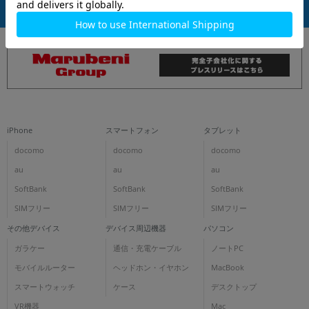
各項目のチェックボックスは「or検索」となります。
ただし機能別のみ「and検索」となります。
iPhone
スマートフォン
タブレット
docomo
docomo
docomo
au
au
au
SoftBank
SoftBank
SoftBank
SIMフリー
SIMフリー
SIMフリー
その他デバイス
デバイス周辺機器
パソコン
ガラケー
通信・充電ケーブル
ノートPC
モバイルルーター
ヘッドホン・イヤホン
MacBook
スマートウォッチ
ケース
デスクトップ
VR機器
Mac