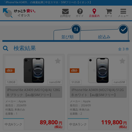
「iPhone16e A3409」 の検索結果│中古スマホ・SIMフリーの【イオシス】
お問合せ
店舗案内
メニュー
ガイド
カート
並び順
絞込み
かんたんパソコン検索に切り替える
検索結果
全
3
件
フリーワード
除外ワード
128GB
nanoSIM
512GB
nanoSIM
iPhone16e A3409 (MD1Q4J/A) 128G
iPhone16e A3409 (MD274J/A) 512G
人気の検索ワード：
Let's note
EliteBook
MacBook
B ブラック 【au版SIMフリー】
B ホワイト 【au版SIMフリー】
カテゴリー
メーカー：Apple
メーカー：Apple
発売日： 2024/09
発売日： 2024/09
商品ジャンルの絞り込み
付属品: 本体のみ
付属品: 本体のみ
「スマートフォン」「タブレット」など
在庫数：1
在庫数：2
119,800
89,800
シリーズ
円
円
中古Aランク
中古Aランク
(税込)
(税込)
商品シリーズ名・ブランド名の絞り込み。