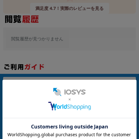
~
満足度 4.7！実際のレビューを見る
容量
~
閲覧履歴が見つかりません
モニタサイズ
~
価格
お支払い方法
円 ～
円
発送について
発売日
月 から
年
商品について
月 まで
年