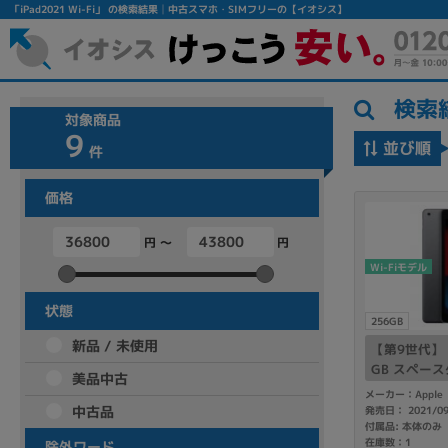
「iPad2021 Wi-Fi」 の検索結果│中古スマホ・SIMフリーの【イオシス】
検索
対象商品
9
並び順
件
価格
円 ～
円
フリーワード
Wi-Fiモデル
除外ワード
状態
256GB
人気の検索ワード：
Let's note
EliteBook
MacBook
新品 / 未使用
【第9世代】 iP
GB スペースグ
美品中古
2602
メーカー：Apple
中古品
発売日： 2021/0
付属品: 本体のみ
シリーズ
在庫数：1
除外ワード