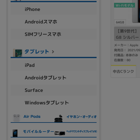
アウトレット
Wi-Fiモデル
iPhone
Androidスマホ
64GB
【第9世代】 iP
SIMフリースマホ
OS
GB シルバー 
OSの絞り込み
メーカー：Apple
発売日： 2021/0
Chr
Win 11
Win 10
MacOS
Win 7
Win 8
付属品: 本体のみ
在庫数：80
iPad
容量
中古Cランク
Androidタブレット
~
Surface
Windowsタブレット
価格
円 ～
円