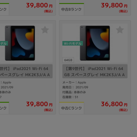
39,800
39,800
円
円
ンク
中古Bランク
(税込)
(税込)
sonic
FUJITSU
Lenovo
モデル
Wi-Fiモデル
64GB
代】 iPad2021 Wi-Fi 64
【第9世代】 iPad2021 Wi-Fi 64
DVD-ROM
DVD±RW
スペースグレイ MK2K3J/A A
GB スペースグレイ MK2K3J/A A
2602
Apple
メーカー：Apple
2021/09
発売日： 2021/09
 本体のみ
付属品: 本体のみ
7
在庫数：51
39,800
36,800
円
円
ンク
中古Cランク
(税込)
(税込)
Ryzen 7
Ryzen 5
Core i9