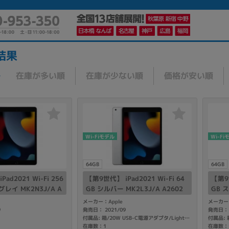
結果
在庫が多い順
在庫が少ない順
価格が安い順
かんたんパソコン検索に切り替える
カテゴリー
Wi-Fiモデル
Wi-Fi
商品ジャンルの絞り込み
ノートPC
デスクPC
モニター
64GB
64GB
ad2021 Wi-Fi 256
【第9世代】 iPad2021 Wi-Fi 64
【第9世
レイ MK2N3J/A A
GB シルバー MK2L3J/A A2602
GB 
2602
メーカー：Apple
メーカー：
9
発売日： 2021/09
発売日： 
付属品: 箱/20W USB-C電源アダプタ/Lightning - USB-Cケーブル/マニュアル
メーカー
在庫数：1
在庫数：