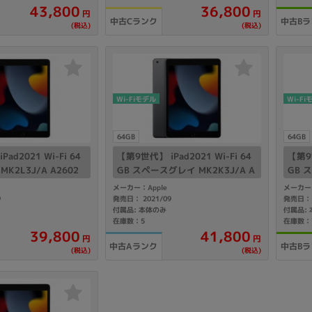
43,800
36,800
製造、販売メーカーの絞り込み
円
円
中古Cランク
中古Bラ
(税込)
(税込)
Pana
TOSHIBA
Apple
SONY
VAIO
Asus
HP
Wi-Fiモデル
Wi-Fi
ドライブ
64GB
64GB
ドライブの絞り込み
ad2021 Wi-Fi 64
【第9世代】 iPad2021 Wi-Fi 64
【第9世
DVD-マルチ
BD-ROM
BD−R
MK2L3J/A A2602
GB スペースグレイ MK2K3J/A A
GB 
2602
2602
メーカー：Apple
メーカー：
DVDスーパーマルチ
その他
9
発売日： 2021/09
発売日： 
付属品: 本体のみ
付属品:
在庫数：5
在庫数：
39,800
41,800
円
円
中古Aランク
中古Bラ
(税込)
(税込)
CPU
CPUの絞り込み
Apple M1
Apple M2
ンク
Cランク
Ryzen 9