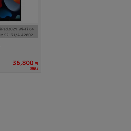
Core i7
Core i5
Core i3
そ
ad2021 Wi-Fi 64
メモリ
MK2L3J/A A2602
~
9
omeOS
その他
36,800
円
モニタサイズ
(税込)
~
発売日
月
年
月
年