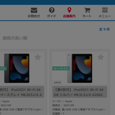
お問合せ
店舗案内
メニュー
ガイド
カート
全
9
件
価格が高い順
モデル
Wi-Fiモデル
PC周辺機器
PCパーツ
ソフト
64GB
代】 iPad2021 Wi-Fi 64
【第9世代】 iPad2021 Wi-Fi 64
スペースグレイ MK2K3J/A A
GB シルバー MK2L3J/A A2602
Apple
メーカー：Apple
2021/09
発売日： 2021/09
付属品: 箱/20W USB-C電源アダプタ/Lightning - USB-Cケーブル/マニュアル
付属品: 箱/20W USB-C電源アダプタ/Lightning - USB-Cケーブル/マニュアル
1
在庫数：1