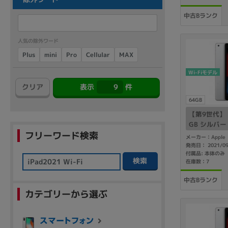
商品シリーズ名・ブランド名の絞り込み。
中古Bランク
Let's note
dynabook
Thinkpad
LAVIE
FMV
macbook
Inspiron
aspire
人気の除外ワード
Cellular
Plus
mini
MAX
Pro
Wi-Fiモデル
クリア
表示
9
件
機能・特徴
64GB
商品の搭載機能による絞り込み
【第9世代】 iP
Webカメラ内蔵
GB シルバー 
フリーワード検索
メーカー：Apple
発売日： 2021/0
付属品: 本体のみ
検索
在庫数：7
中古Bランク
ランク
カテゴリーから選ぶ
商品状態の絞り込み
新品/未使用
Aランク
Bラ
未使用
中古
新品