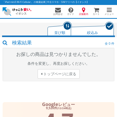
「iPad mini5 Wi-Fi Cellular」 の検索結果│中古スマホ・SIMフリーの【イオシス】
お問合せ
店舗案内
メニュー
ガイド
カート
並び順
絞込み
かんたんパソコン検索に切り替える
検索結果
全
0
件
お探しの商品は見つかりませんでした。
フリーワード
条件を変更し、再度お探しください。
除外ワード
トップページに戻る
人気の検索ワード：
Let's note
EliteBook
MacBook
カテゴリー
商品ジャンルの絞り込み
「スマートフォン」「タブレット」など
Google
レビュー
9,520件
シリーズ
(12/24時点)
商品シリーズ名・ブランド名の絞り込み。