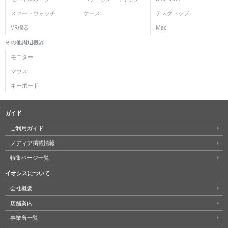
スマートウォッチ
ケース
デスクトップ
各項目のチェックボックスは「or検索」となります。
ただし機能別のみ「and検索」となります。
VR機器
Mac
その他周辺機器
モニター
マウス
キーボード
ガイド
ご利用ガイド
メディア掲載情報
特集ページ一覧
イオシスについて
会社概要
店舗案内
事業所一覧