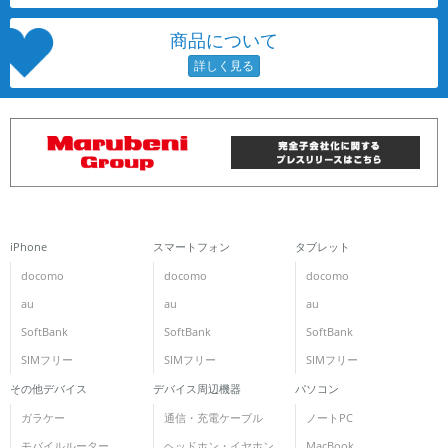
~
商品について
容量
~
モニタサイズ
~
価格
iPhone
スマートフォン
タブレット
円 ～
円
docomo
docomo
docomo
au
au
au
SoftBank
SoftBank
SoftBank
発売日
SIMフリー
SIMフリー
SIMフリー
その他デバイス
デバイス周辺機器
パソコン
月 から
年
ガラケー
通信・充電ケーブル
ノートPC
月 まで
年
モバイルルーター
ヘッドホン・イヤホン
MacBook