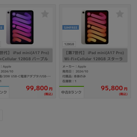
EE
SIMFREE
128GB
代】 iPad mini(A17 Pro)
【第7世代】 iPad mini(A17 Pro)
i+Cellular 128GB パープル
Wi-Fi+Cellular 128GB スターラ
3J/A A2995 【au版SIMフ
イト MXPQ3J/A A2995 【docom
Apple
メーカー：Apple
】
o版SIMフリー】
2024/10
発売日： 2024/10
付属品: 本体のみ
付属品: 箱/20W USB-C電源アダプタ/USB-C充電ケーブル(1m)/マニュアル
1
在庫数：1
99,800
95,800
円
円
ランク
中古Bランク
(税込)
(税込)