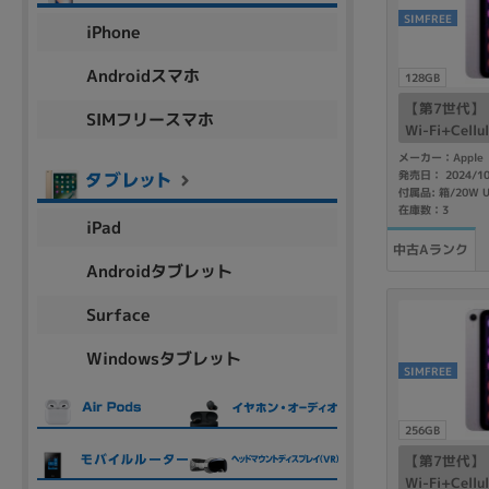
アウトレット
SIMFREE
iPhone
Androidスマホ
128GB
【第7世代】 iP
SIMフリースマホ
OS
Wi-Fi+Cell
MXPR3J/A
OSの絞り込み
メーカー：Apple
フリー】
発売日： 2024/1
Chr
Win 11
Win 10
MacOS
Win 7
Win 8
在庫数：3
iPad
容量
中古Aランク
Androidタブレット
~
Surface
Windowsタブレット
価格
SIMFREE
円 ～
円
256GB
【第7世代】 iP
Wi-Fi+Cell