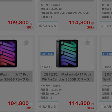
 A2995 【国内版SIM
イト MXPX3J/A A2995 【docom
グレイ
メーカー：Apple
メーカー：
o版SIMフリー】
版SI
0
発売日： 2024/10
発売日： 
付属品: 箱/20W USB-C電源アダプタ/USB-C充電ケーブル(1m)/マニュアル
在庫数：1
在庫数：
109,800
114,800
円
円
中古Aランク
中古A
(税込)
(税込)
SIMFREE
SIMFR
256GB
128GB
ad mini(A17 Pro)
【第7世代】 iPad mini(A17 Pro)
【第7世
ular 256GB パープル
Wi-Fi+Cellular 256GB スペース
Wi-F
A2995 【docomo版S
グレイ MXPT3J/A A2995 【国内
XPP3
メーカー：Apple
メーカー：
版SIMフリー】
リー
0
発売日： 2024/10
発売日： 
付属品: 本体のみ
在庫数：2
在庫数：
104,800
114,800
円
円
中古Aランク
中古A
(税込)
(税込)