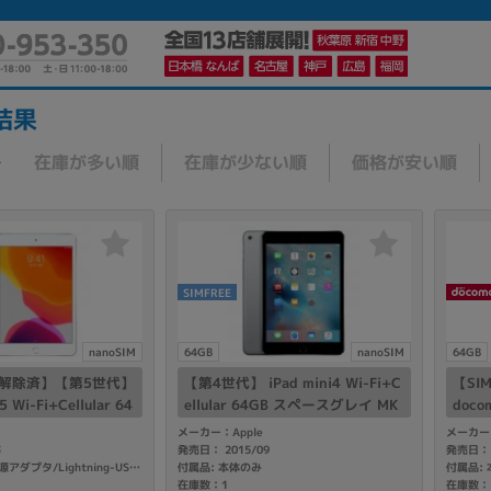
結果
在庫が多い順
在庫が少ない順
価格が安い順
かんたんパソコン検索に切り替える
カテゴリー
SIMFREE
商品ジャンルの絞り込み
ノートPC
デスクPC
モニター
nanoSIM
64GB
nanoSIM
64GB
ク解除済】【第5世代】
【第4世代】 iPad mini4 Wi-Fi+C
【S
5 Wi-Fi+Cellular 64
ellular 64GB スペースグレイ MK
docom
MUX62J/A A2124
722J/A A1550 【国内版SIMフリ
ar 6
メーカー：Apple
メーカー：
ー】
124
3
発売日： 2015/09
発売日： 
付属品: 本体のみ
付属品:
付属品: 箱/USB電源アダプタ/Lightning-USBケーブル/クイックスタートガイド
メーカー
在庫数：1
在庫数：