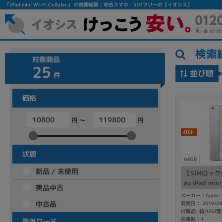
「iPad mini Wi-Fi Cellular」 の検索結果│中古スマホ・SIMフリーの【イオシス】
検索
対象商品
25
並び順
件
価格
円 ～
円
フリーワード
除外ワード
状態
64GB
人気の検索ワード：
Let's note
EliteBook
MacBook
新品 / 未使用
【SIMロッ
au iPad mini
美品中古
GB シルバー 
メーカー：Apple
中古品
発売日： 2019/0
シリーズ
在庫数：1
除外ワード