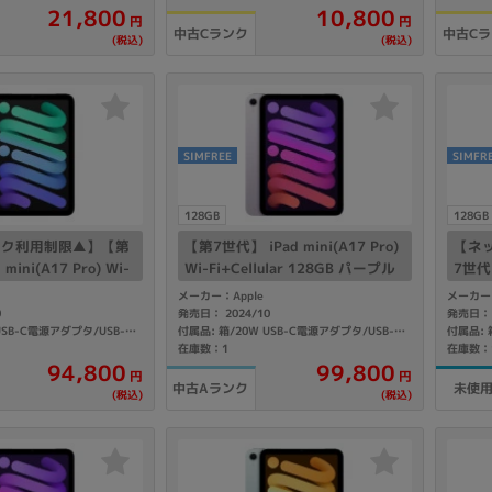
21,800
10,800
製造、販売メーカーの絞り込み
円
円
中古Cランク
中古C
(税込)
(税込)
Pana
TOSHIBA
Apple
SONY
VAIO
Asus
HP
SIMFREE
SIMFR
ドライブ
128GB
128GB
ドライブの絞り込み
ーク利用制限▲】【第
【第7世代】 iPad mini(A17 Pro)
【ネ
DVD-マルチ
BD-ROM
BD−R
mini(A17 Pro) Wi-
Wi-Fi+Cellular 128GB パープル
7世代】
ar 128GB スペースグレ
MXPR3J/A A2995 【SoftBank
Fi+C
メーカー：Apple
メーカー：
DVDスーパーマルチ
その他
A A2995 【SoftBan
版SIMフリー】
イ MX
0
発売日： 2024/10
発売日： 
付属品: 箱/20W USB-C電源アダプタ/USB-C充電ケーブル(1m)/マニュアル
付属品: 箱/20W USB-C電源アダプタ/USB-C充電ケーブル(1m)/マニュアル
ー】
k版S
在庫数：1
在庫数：
94,800
99,800
円
円
中古Aランク
未使
(税込)
(税込)
CPU
CPUの絞り込み
Apple M1
Apple M2
ンク
Cランク
Ryzen 9