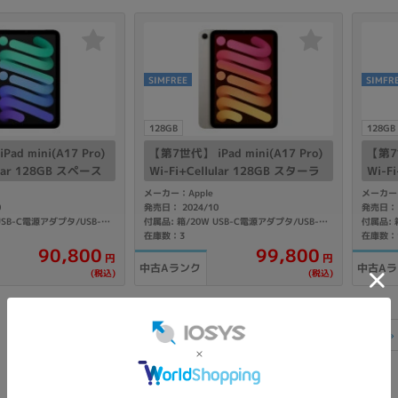
SIMFREE
SIMFR
128GB
128GB
ad mini(A17 Pro)
【第7世代】 iPad mini(A17 Pro)
【第7世
ular 128GB スペース
Wi-Fi+Cellular 128GB スターラ
Wi-F
3J/A A2995 【国内
イト MXPQ3J/A A2995 【国内版
MXPR
メーカー：Apple
メーカー：
】
SIMフリー】
リー
0
発売日： 2024/10
発売日： 
付属品: 箱/20W USB-C電源アダプタ/USB-C充電ケーブル(1m)/マニュアル
付属品: 箱/20W USB-C電源アダプタ/USB-C充電ケーブル(1m)/マニュアル
在庫数：3
在庫数：
90,800
99,800
円
円
中古Aランク
中古A
(税込)
(税込)
«
1
2
»