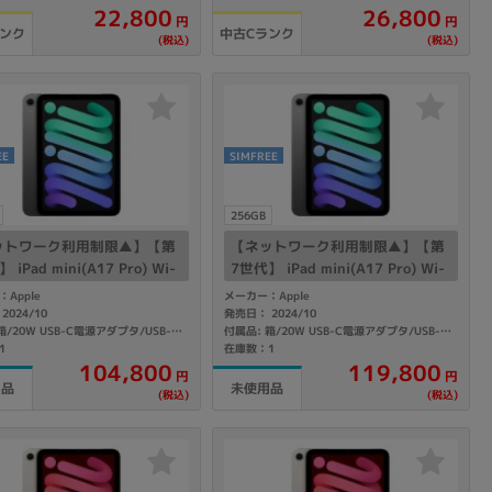
22,800
26,800
円
円
ランク
中古Cランク
(税込)
(税込)
sonic
FUJITSU
Lenovo
EE
SIMFREE
256GB
ットワーク利用制限▲】【第
【ネットワーク利用制限▲】【第
DVD-ROM
DVD±RW
 iPad mini(A17 Pro) Wi-
7世代】 iPad mini(A17 Pro) Wi-
ellular 128GB スペースグレ
Fi+Cellular 256GB スペースグレ
Apple
メーカー：Apple
PN3J/A A2995 【SoftBan
イ MXPT3J/A A2995 【SoftBan
2024/10
発売日： 2024/10
付属品: 箱/20W USB-C電源アダプタ/USB-C充電ケーブル(1m)/マニュアル
付属品: 箱/20W USB-C電源アダプタ/USB-C充電ケーブル(1m)/マニュアル
IMフリー】
k版SIMフリー】
1
在庫数：1
104,800
119,800
円
円
用品
未使用品
(税込)
(税込)
Ryzen 7
Ryzen 5
Core i9