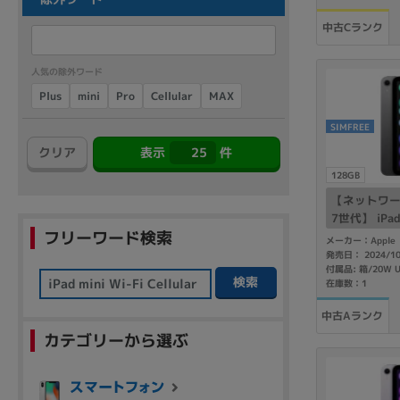
商品シリーズ名・ブランド名の絞り込み。
中古Cランク
Let's note
dynabook
Thinkpad
LAVIE
FMV
macbook
Inspiron
aspire
人気の除外ワード
Cellular
Plus
mini
MAX
Pro
SIMFREE
クリア
表示
25
件
機能・特徴
128GB
商品の搭載機能による絞り込み
【ネットワ
Webカメラ内蔵
7世代】 iPad 
フリーワード検索
Fi+Cellul
メーカー：Apple
イ MXPN3J/
発売日： 2024/1
k版SIMフリ
検索
在庫数：1
中古Aランク
ランク
カテゴリーから選ぶ
商品状態の絞り込み
新品/未使用
Aランク
Bラ
未使用
中古
新品