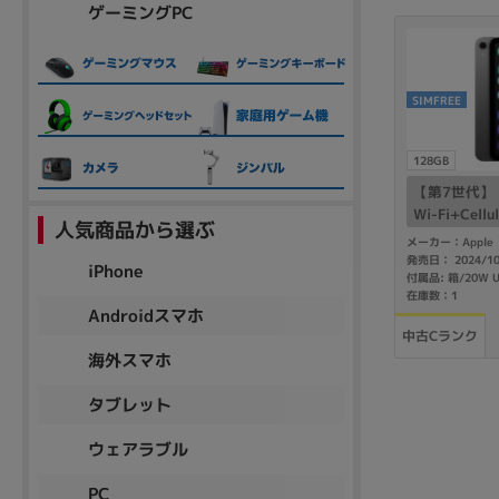
ゲーミングPC
SIMFREE
128GB
【第7世代】 iP
Wi-Fi+Cell
人気商品から選ぶ
グレイ MXPN
メーカー：Apple
版SIMフリー
発売日： 2024/1
iPhone
在庫数：1
Androidスマホ
中古Cランク
海外スマホ
タブレット
ウェアラブル
PC