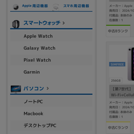
MXPY3J/A
メーカー：Apple
フリー】
発売日： 2024/1
付属品: 本体のみ
在庫数：1
各項目のチェックボックスは「or検索」となります。
ただし機能別のみ「and検索」となります。
中古Bランク
Apple Watch
Galaxy Watch
Pixel Watch
SIMFREE
Garmin
256GB
【第7世代】 iP
Wi-Fi+Cell
MXPY3J/A 
ノートPC
メーカー：Apple
IMフリー】
発売日： 2024/1
付属品: 本体のみ
Macbook
在庫数：1
デスクトップPC
中古Cランク