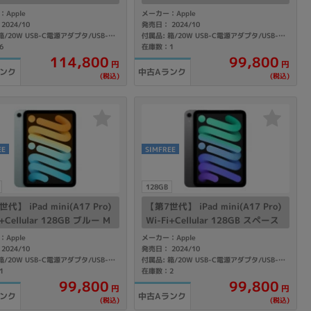
 MXPT3J/A A2995 【国内
グレイ MXPN3J/A A2995 【Sof
Apple
メーカー：Apple
Mフリー】
tBank版SIMフリー】
2024/10
発売日： 2024/10
付属品: 箱/20W USB-C電源アダプタ/USB-C充電ケーブル(1m)/マニュアル
付属品: 箱/20W USB-C電源アダプタ/USB-C充電ケーブル(1m)/マニュアル
6
在庫数：1
114,800
99,800
円
円
ランク
中古Aランク
(税込)
(税込)
EE
SIMFREE
128GB
代】 iPad mini(A17 Pro)
【第7世代】 iPad mini(A17 Pro)
i+Cellular 128GB ブルー M
Wi-Fi+Cellular 128GB スペース
J/A A2995 【国内版SIMフ
グレイ MXPN3J/A A2995 【国内
Apple
メーカー：Apple
】
版SIMフリー】
2024/10
発売日： 2024/10
付属品: 箱/20W USB-C電源アダプタ/USB-C充電ケーブル(1m)/マニュアル
付属品: 箱/20W USB-C電源アダプタ/USB-C充電ケーブル(1m)/マニュアル
1
在庫数：2
99,800
99,800
円
円
ランク
中古Aランク
(税込)
(税込)