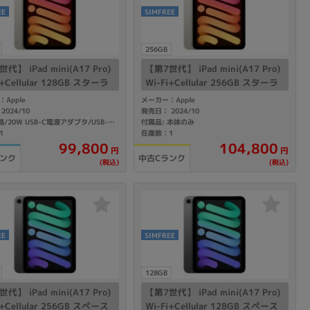
の他
EE
SIMFREE
256GB
代】 iPad mini(A17 Pro)
【第7世代】 iPad mini(A17 Pro)
i+Cellular 128GB スターラ
Wi-Fi+Cellular 256GB スターラ
XPQ3J/A A2995 【au版SI
イト MXPX3J/A A2995 【国内版
Apple
メーカー：Apple
リー】
SIMフリー】
2024/10
発売日： 2024/10
付属品: 本体のみ
付属品: 箱/20W USB-C電源アダプタ/USB-C充電ケーブル(1m)/マニュアル
1
在庫数：1
104,800
99,800
円
円
ランク
中古Cランク
(税込)
(税込)
EE
SIMFREE
 から
128GB
 まで
代】 iPad mini(A17 Pro)
【第7世代】 iPad mini(A17 Pro)
i+Cellular 256GB スペース
Wi-Fi+Cellular 128GB スペース