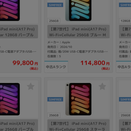
Core i7
Core i5
Core i3
そ
SIMFREE
SIMFR
256GB
128GB
ad mini(A17 Pro)
【第7世代】 iPad mini(A17 Pro)
【第7世
メモリ
ular 128GB パープル
Wi-Fi+Cellular 256GB ブルー M
Wi-F
 A2995 【国内版SIM
XPW3J/A A2995 【国内版SIMフ
イト M
メーカー：Apple
メーカー：
~
リー】
Mフ
0
発売日： 2024/10
発売日： 
omeOS
その他
付属品: 箱/20W USB-C電源アダプタ/USB-C充電ケーブル(1m)/マニュアル
付属品: 箱/20W USB-C電源アダプタ/USB-C充電ケーブル(1m)/マニュアル
在庫数：5
在庫数：
114,800
99,800
円
円
モニタサイズ
中古Aランク
中古A
(税込)
(税込)
~
発売日
SIMFREE
SIMFR
月
年
256GB
256GB
月
年
ad mini(A17 Pro)
【第7世代】 iPad mini(A17 Pro)
【第7世
ular 256GB パープル
Wi-Fi+Cellular 256GB スターラ
Wi-F