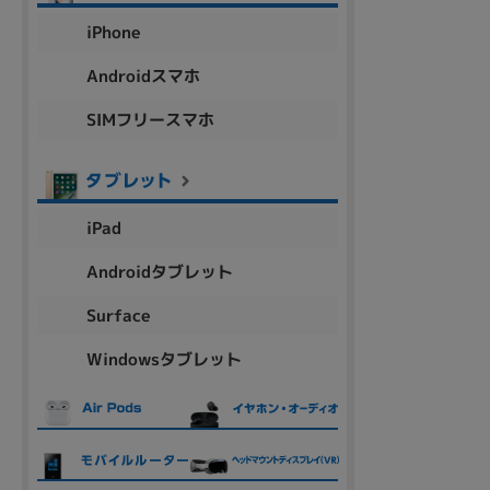
アウトレット
iPhone
Androidスマホ
SIMフリースマホ
OS
OSの絞り込み
Chr
Win 11
Win 10
MacOS
Win 7
Win 8
iPad
容量
Androidタブレット
~
Surface
Windowsタブレット
価格
円 ～
円