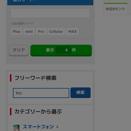
商品シリーズ名・ブランド名の絞り込み。
中古Bランク
Let's note
dynabook
Thinkpad
LAVIE
FMV
macbook
Inspiron
aspire
人気の除外ワード
Cellular
Plus
mini
MAX
Pro
クリア
表示
4
件
機能・特徴
商品の搭載機能による絞り込み
Webカメラ内蔵
フリーワード検索
検索
ランク
カテゴリーから選ぶ
商品状態の絞り込み
新品/未使用
Aランク
Bラ
未使用
中古
新品