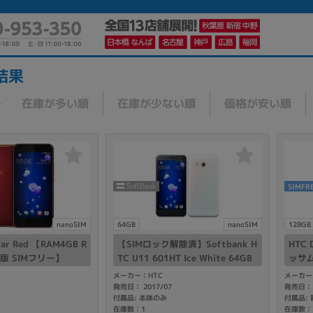
結果
在庫が多い順
在庫が少ない順
価格が安い順
かんたんパソコン検索に切り替える
カテゴリー
SIMFR
商品ジャンルの絞り込み
ノートPC
デスクPC
モニター
nanoSIM
64GB
nanoSIM
128GB
lar Red 【RAM4GB R
【SIMロック解除済】Softbank H
HTC 
内版 SIMフリー】
TC U11 601HT Ice White 64GB
ッサム
メーカー：HTC
メーカー
発売日： 2017/07
発売日： 
付属品: 本体のみ
メーカー
在庫数：1
在庫数：