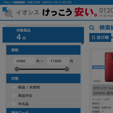
「htc」 の検索結果│中古スマホ・SIMフリーの【イオシス】
検索
対象商品
4
並び順
件
価格
円 ～
円
フリーワード
SIMFREE
除外ワード
状態
64GB
人気の検索ワード：
Let's note
EliteBook
MacBook
新品 / 未使用
HTC U11 So
OM64G 国
美品中古
メーカー：HTC
中古品
発売日：
-
付属品: 本体のみ
シリーズ
在庫数：1
除外ワード