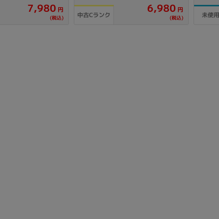
7,980
6,980
製造、販売メーカーの絞り込み
円
円
中古Cランク
未使
(税込)
(税込)
Pana
TOSHIBA
Apple
SONY
VAIO
Asus
HP
ドライブ
ドライブの絞り込み
DVD-マルチ
BD-ROM
BD−R
DVDスーパーマルチ
その他
CPU
CPUの絞り込み
Apple M1
Apple M2
ンク
Cランク
Ryzen 9