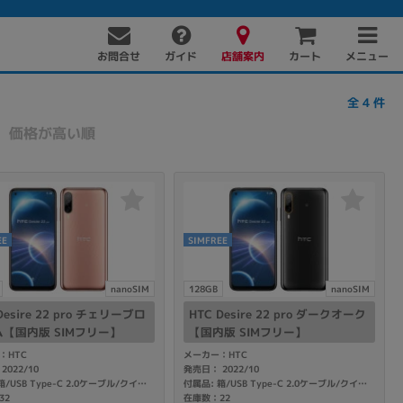
お問合せ
店舗案内
メニュー
ガイド
カート
全
4
件
価格が高い順
EE
SIMFREE
PC周辺機器
PCパーツ
ソフト
nanoSIM
128GB
nanoSIM
Desire 22 pro チェリーブロ
HTC Desire 22 pro ダークオーク
【国内版 SIMフリー】
【国内版 SIMフリー】
：HTC
メーカー：HTC
2022/10
発売日： 2022/10
付属品: 箱/USB Type-C 2.0ケーブル/クイックスタートガイド
付属品: 箱/USB Type-C 2.0ケーブル/クイックスタートガイド
32
在庫数：22