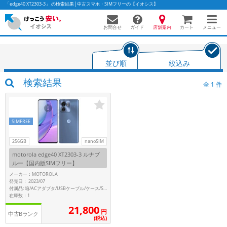
「edge40 XT2303-3」 の検索結果│中古スマホ・SIMフリーの【イオシス】
お問合せ
店舗案内
メニュー
ガイド
カート
並び順
絞込み
かんたんパソコン検索に切り替える
検索結果
全
1
件
フリーワード
SIMFREE
除外ワード
256GB
nanoSIM
motorola edge40 XT2303-3 ルナブ
人気の検索ワード：
Let's note
EliteBook
MacBook
ルー【国内版SIMフリー】
カテゴリー
メーカー：MOTOROLA
発売日： 2023/07
商品ジャンルの絞り込み
付属品: 箱/ACアダプタ/USBケーブル/ケース/SIMピン/マニュアル
「スマートフォン」「タブレット」など
在庫数：1
21,800
シリーズ
円
中古Bランク
(税込)
商品シリーズ名・ブランド名の絞り込み。