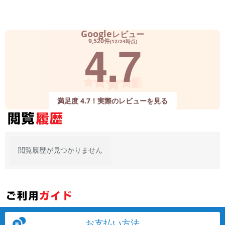
「iPhone」「Xperia」「Galaxy」など
メーカー
製造、販売メーカーの絞り込み
Google
レビュー
4.7
「Apple」「SONY」「SHARP」など
9,520件
(12/24時点)
機能・特徴
商品の搭載機能による絞り込み
「5G対応」「防水」「ワンセグ」など
ドライブ
満足度 4.7！実際のレビューを見る
ドライブの絞り込み
ランク
商品状態の絞り込み
「新品」「未使用」「中古」など
閲覧履歴が見つかりません
CPU
CPUの絞り込み
OS
OSの絞り込み
メモリ
お支払い方法