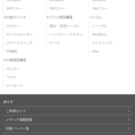
SIMフリー
SIMフリー
SIMフリー
各項目のチェックボックスは「or検索」となります。
ただし機能別のみ「and検索」となります。
その他デバイス
デバイス周辺機器
パソコン
ガラケー
通信・充電ケーブル
ノートPC
モバイルルーター
ヘッドホン・イヤホン
MacBook
スマートウォッチ
ケース
デスクトップ
VR機器
Mac
その他周辺機器
モニター
マウス
キーボード
ガイド
ご利用ガイド
メディア掲載情報
特集ページ一覧