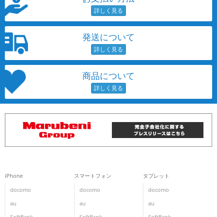
~
発送について
容量
~
商品について
モニタサイズ
~
価格
円 ～
円
発売日
iPhone
スマートフォン
タブレット
月 から
年
docomo
docomo
docomo
au
au
au
月 まで
年
SoftBank
SoftBank
SoftBank