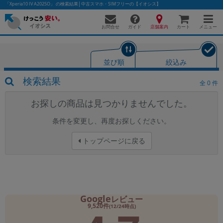
「Xperia10 IV A202SO」 の検索結果│中古スマホ・SIMフリーの【イオシス】
お問合せ
店舗案内
メニュー
ガイド
カート
並び順
絞込み
かんたんパソコン検索に切り替える
検索結果
全
0
件
お探しの商品は見つかりませんでした。
フリーワード
条件を変更し、再度お探しください。
除外ワード
トップページに戻る
人気の検索ワード：
Let's note
EliteBook
MacBook
カテゴリー
商品ジャンルの絞り込み
「スマートフォン」「タブレット」など
Google
レビュー
9,520件
シリーズ
(12/24時点)
商品シリーズ名・ブランド名の絞り込み。