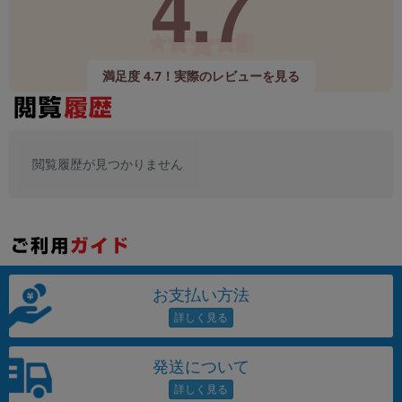
4.7
「iPhone」「Xperia」「Galaxy」など
メーカー
製造、販売メーカーの絞り込み
「Apple」「SONY」「SHARP」など
満足度 4.7！実際のレビューを見る
機能・特徴
商品の搭載機能による絞り込み
「5G対応」「防水」「ワンセグ」など
閲覧履歴が見つかりません
ドライブ
ドライブの絞り込み
ランク
商品状態の絞り込み
「新品」「未使用」「中古」など
CPU
お支払い方法
CPUの絞り込み
OS
OSの絞り込み
発送について
メモリ