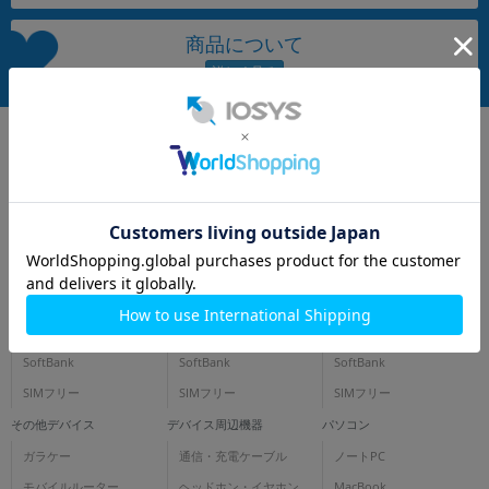
~
商品について
容量
~
モニタサイズ
~
価格
iPhone
スマートフォン
タブレット
円 ～
円
docomo
docomo
docomo
au
au
au
SoftBank
SoftBank
SoftBank
発売日
SIMフリー
SIMフリー
SIMフリー
その他デバイス
デバイス周辺機器
パソコン
月 から
年
ガラケー
通信・充電ケーブル
ノートPC
月 まで
年
モバイルルーター
ヘッドホン・イヤホン
MacBook