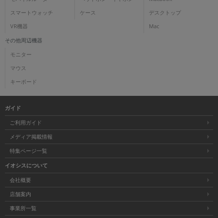
スマートウォッチ
ケース
デスクトップ
各項目のチェックボックスは「or検索」となります。
ただし機能別のみ「and検索」となります。
VR機器
Mac
その他周辺機器
モニター
マウス
キーボード
ガイド
ご利用ガイド
メディア掲載情報
特集ページ一覧
イオシスについて
会社概要
店舗案内
事業所一覧