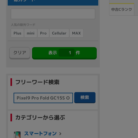
商品シリーズ名・ブランド名の絞り込み。
中古Cランク
Let's note
dynabook
Thinkpad
LAVIE
FMV
macbook
Inspiron
aspire
人気の除外ワード
Cellular
Plus
mini
MAX
Pro
クリア
表示
1
件
機能・特徴
商品の搭載機能による絞り込み
Webカメラ内蔵
フリーワード検索
検索
ランク
カテゴリーから選ぶ
商品状態の絞り込み
新品/未使用
Aランク
Bラ
未使用
中古
新品