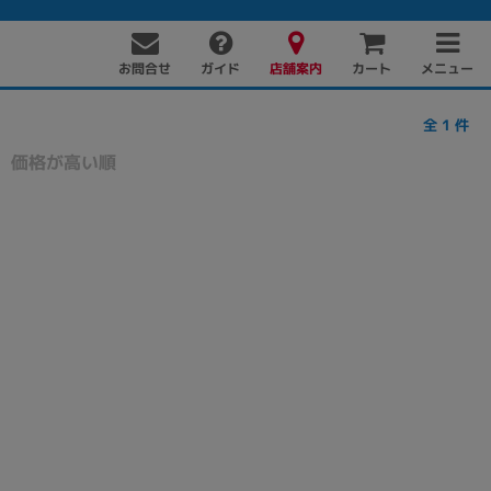
お問合せ
店舗案内
メニュー
ガイド
カート
全
1
件
価格が高い順
PC周辺機器
PCパーツ
ソフト