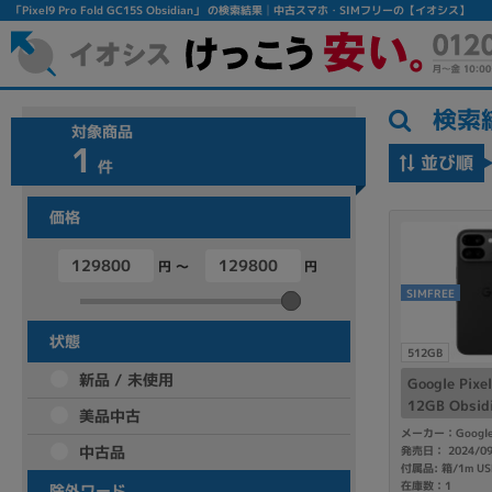
「Pixel9 Pro Fold GC15S Obsidian」 の検索結果│中古スマホ・SIMフリーの【イオシス】
検索
対象商品
1
並び順
件
価格
円 ～
円
フリーワード
SIMFREE
除外ワード
状態
512GB
人気の検索ワード：
Let's note
EliteBook
MacBook
新品 / 未使用
Google Pixe
12GB Obs
美品中古
ー】
メーカー：Googl
中古品
発売日： 2024/0
シリーズ
在庫数：1
除外ワード