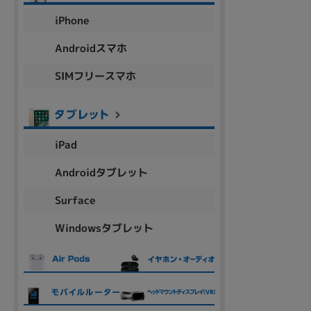
アウトレット
iPhone
Androidスマホ
SIMフリースマホ
OS
OSの絞り込み
Chr
Win 11
Win 10
MacOS
Win 7
Win 8
iPad
容量
Androidタブレット
~
Surface
Windowsタブレット
価格
円 ～
円