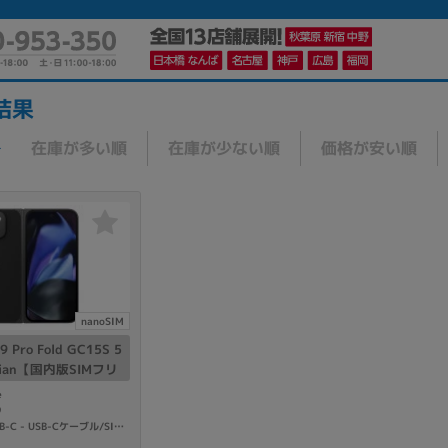
結果
在庫が多い順
在庫が少ない順
価格が安い順
かんたんパソコン検索に切り替える
カテゴリー
商品ジャンルの絞り込み
ノートPC
デスクPC
モニター
nanoSIM
l9 Pro Fold GC15S 5
idian【国内版SIMフリ
e
9
付属品: 箱/1m USB-C - USB-Cケーブル/SIM取り出しツール/マニュアル
メーカー