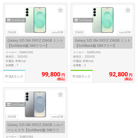
「iPhone」「Xperia」「Galaxy」など
メーカー
製造、販売メーカーの絞り込み
「Apple」「SONY」「SHARP」など
256GB
nanoSIM
256GB
nanoSIM
機能・特徴
Galaxy S25 SM-S931Z 256GB ミント
Galaxy S25 SM-S931Z 256GB ミント
商品の搭載機能による絞り込み
【SoftBank版 SIMフリー】
【SoftBank版 SIMフリー】
「5G対応」「防水」「ワンセグ」など
メーカー：SAMSUNG
メーカー：SAMSUNG
ドライブ
発売日： 2025/02
発売日： 2025/02
付属品: 本体のみ
付属品: 本体のみ
ドライブの絞り込み
在庫数：7
在庫数：2
99,800
92,800
円
円
ランク
中古Aランク
中古Bランク
(税込)
(税込)
商品状態の絞り込み
「新品」「未使用」「中古」など
CPU
CPUの絞り込み
OS
256GB
nanoSIM
OSの絞り込み
Galaxy S25 SM-S931Z 256GB シルバ
ーシャドウ【SoftBank版 SIMフリ
メモリ
ー】
メーカー：SAMSUNG