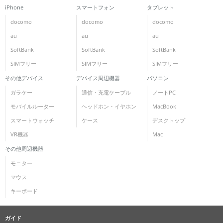
iPhone
スマートフォン
タブレット
docomo
docomo
docomo
au
au
au
SoftBank
SoftBank
SoftBank
SIMフリー
SIMフリー
SIMフリー
その他デバイス
デバイス周辺機器
パソコン
ガラケー
通信・充電ケーブル
ノートPC
モバイルルーター
ヘッドホン・イヤホン
MacBook
スマートウォッチ
ケース
デスクトップ
VR機器
Mac
その他周辺機器
モニター
マウス
キーボード
ガイド