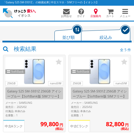
「Galaxy S25 SM-S931Z」 の検索結果│中古スマホ・SIMフリーの【イオシス】
お問合せ
店舗案内
メニュー
ガイド
カート
並び順
絞込み
かんたんパソコン検索に切り替える
検索結果
全
5
件
フリーワード
除外ワード
256GB
nanoSIM
256GB
nanoSIM
Galaxy S25 SM-S931Z 256GB アイシ
Galaxy S25 SM-S931Z 256GB アイシ
人気の検索ワード：
Let's note
EliteBook
MacBook
ーブルー【SoftBank版 SIMフリー】
ーブルー【SoftBank版 SIMフリー】
カテゴリー
メーカー：SAMSUNG
メーカー：SAMSUNG
発売日： 2025/02
発売日： 2025/02
商品ジャンルの絞り込み
付属品: 本体のみ
付属品: 本体のみ
「スマートフォン」「タブレット」など
在庫数：1
在庫数：1
99,800
82,800
シリーズ
円
円
中古Aランク
中古Cランク
(税込)
(税込)
商品シリーズ名・ブランド名の絞り込み。