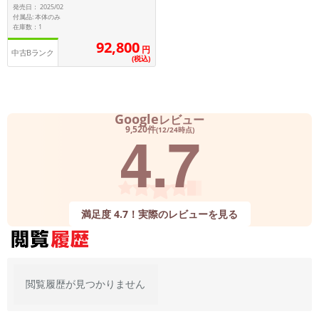
発売日： 2025/02
~
付属品: 本体のみ
在庫数：1
92,800
円
容量
中古Bランク
(税込)
~
モニタサイズ
Google
レビュー
4.7
9,520件
(12/24時点)
~
価格
円 ～
円
満足度 4.7！実際のレビューを見る
発売日
月 から
年
閲覧履歴が見つかりません
月 まで
年