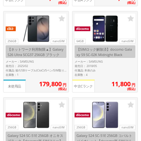
中古Cランク
中古Aランク
(税込)
(税込)
256GB
nanoSIM
64GB
nanoSIM
【ネットワーク利用制限▲】Galaxy
【SIMロック解除済】docomo Gala
S26 Ultra SCG37 256GB ブラック
xy S9 SC-02K Midnight Black
【au版 SIMフリー】
メーカー：SAMSUNG
メーカー：SAMSUNG
発売日： 2025/02
発売日： 2018/05
付属品: 本体のみ
付属品: 箱/USBケーブル(CtoC)/Sペン/SIM取り出し用ピン/マニュアル
在庫数：1
在庫数：4
179,800
11,800
円
円
未使用品
中古Cランク
(税込)
(税込)
256GB
nanoSIM
256GB
nanoSIM
Galaxy S24 SC-51E 256GB オニキス
Galaxy S24 SC-51E 256GB コバルト
ブラック【docomo版 SIMフリー】
バイオレット【docomo版 SIMフリ