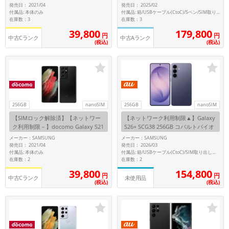
ー
発売日： 2021/04
発売日： 2025/02
~
付属品: 本体のみ
付属品: 箱/USBケーブル(CtoC)/Sペン/SIM取り出し用ピン/マニュアル
在庫数：3
在庫数：3
179,800
39,800
円
円
容量
中古Cランク
中古Aランク
(税込)
(税込)
~
モニタサイズ
~
256GB
nanoSIM
256GB
nanoSIM
【SIMロック解除済】【ネットワー
【ネットワーク利用制限▲】Galaxy
価格
ク利用制限－】docomo Galaxy S21
S26+ SCG38 256GB コバルトバイオ
Ultra 5G SC-52B ファントムブラッ
レット【au版 SIMフリー】
メーカー：SAMSUNG
メーカー：SAMSUNG
円 ～
円
ク
発売日： 2021/04
発売日： 2026/03
付属品: 本体のみ
付属品: 箱/USBケーブル(CtoC)/SIM取り出し用ピン/クイックスタートガイド
在庫数：2
在庫数：2
154,800
39,800
円
円
中古Cランク
未使用品
発売日
(税込)
(税込)
月 から
年
月 まで
年