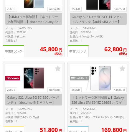
256GB
nanoSIM
256GB
nanoSIM
各項目のチェックボックスは「or検索」となります。
ただし機能別のみ「and検索」となります。
【SIMロック解除済】【ネットワー
Galaxy S22 Ultra 5G SCG14 ファン
ク利用制限－】docomo Galaxy S21
トムブラック【au版 SIMフリー】
Ultra 5G SC-52B ファントムシルバ
メーカー：SAMSUNG
メーカー：SAMSUNG
ー
発売日： 2021/04
発売日： 2022/04
付属品: 本体のみ
付属品: 本体のみ(Sペン付属)
在庫数：1
在庫数：1
45,800
62,800
円
円
中古Bランク
中古Bランク
(税込)
(税込)
256GB
nanoSIM
256GB
nanoSIM
Galaxy S22 Ultra 5G SC-52C バーガ
【ネットワーク利用制限▲】Galaxy
ンティ【docomo版 SIMフリー】
S26 Ultra SM-S948Z 256GB ホワイ
ト【SoftBank版 SIMフリー】
メーカー：SAMSUNG
メーカー：SAMSUNG
発売日： 2022/04
発売日： 2025/02
付属品: 本体のみ(Sペン欠品)
付属品: 箱/USBケーブル(CtoC)/Sペン/SIM取り出し用ピン/マニュアル
在庫数：7
在庫数：1
169,800
51,800
円
円