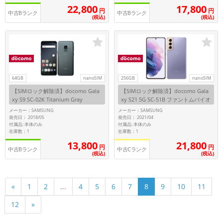
22,800
17,800
円
円
中古Bランク
中古Bランク
(税込)
(税込)
64GB
nanoSIM
256GB
nanoSIM
【SIMロック解除済】docomo Gala
【SIMロック解除済】docomo Gala
xy S9 SC-02K Titanium Gray
xy S21 5G SC-51B ファントムバイオ
レット
メーカー：SAMSUNG
メーカー：SAMSUNG
発売日： 2018/05
発売日： 2021/04
付属品: 本体のみ
付属品: 本体のみ
在庫数：1
在庫数：1
13,800
21,800
円
円
中古Bランク
中古Cランク
(税込)
(税込)
10
11
«
1
2
...
4
5
6
7
8
9
12
»