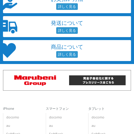
発送について
商品について
iPhone
スマートフォン
タブレット
docomo
docomo
docomo
au
au
au
SoftBank
SoftBank
SoftBank