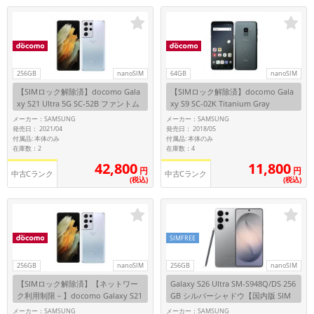
「iPhone」「Xperia」「Galaxy」など
メーカー
製造、販売メーカーの絞り込み
「Apple」「SONY」「SHARP」など
256GB
nanoSIM
64GB
nanoSIM
機能・特徴
【SIMロック解除済】docomo Gala
【SIMロック解除済】docomo Gala
商品の搭載機能による絞り込み
xy S21 Ultra 5G SC-52B ファントム
xy S9 SC-02K Titanium Gray
「5G対応」「防水」「ワンセグ」など
シルバー
メーカー：SAMSUNG
メーカー：SAMSUNG
ドライブ
発売日： 2021/04
発売日： 2018/05
付属品: 本体のみ
付属品: 本体のみ
ドライブの絞り込み
在庫数：2
在庫数：4
42,800
11,800
円
円
ランク
中古Cランク
中古Cランク
(税込)
(税込)
商品状態の絞り込み
「新品」「未使用」「中古」など
CPU
CPUの絞り込み
SIMFREE
OS
256GB
nanoSIM
256GB
nanoSIM
OSの絞り込み
【SIMロック解除済】【ネットワー
Galaxy S26 Ultra SM-S948Q/DS 256
ク利用制限－】docomo Galaxy S21
GB シルバーシャドウ【国内版 SIM
メモリ
Ultra 5G SC-52B ファントムシルバ
フリー】
メーカー：SAMSUNG
メーカー：SAMSUNG