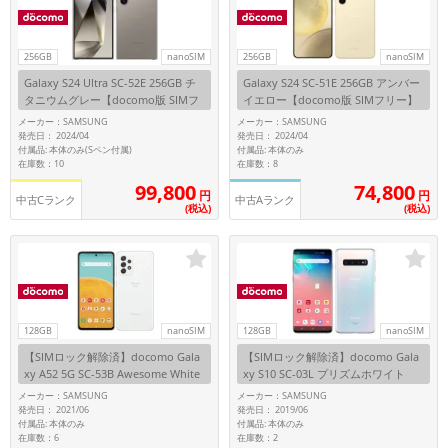
256GB
nanoSIM
256GB
nanoSIM
Galaxy S24 Ultra SC-52E 256GB チ
Galaxy S24 SC-51E 256GB アンバー
タニウムグレー【docomo版 SIMフ
イエロー【docomo版 SIMフリー】
リー】
メーカー：SAMSUNG
メーカー：SAMSUNG
発売日： 2024/04
発売日： 2024/04
付属品: 本体のみ(Sペン付属)
付属品: 本体のみ
在庫数：10
在庫数：8
99,800
74,800
円
円
中古Cランク
中古Aランク
(税込)
(税込)
128GB
nanoSIM
128GB
nanoSIM
【SIMロック解除済】docomo Gala
【SIMロック解除済】docomo Gala
xy A52 5G SC-53B Awesome White
xy S10 SC-03L プリズムホワイト
メーカー：SAMSUNG
メーカー：SAMSUNG
発売日： 2021/06
発売日： 2019/06
付属品: 本体のみ
付属品: 本体のみ
在庫数：6
在庫数：2