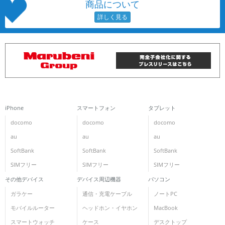
商品について
iPhone
スマートフォン
タブレット
docomo
docomo
docomo
au
au
au
SoftBank
SoftBank
SoftBank
SIMフリー
SIMフリー
SIMフリー
その他デバイス
デバイス周辺機器
パソコン
ガラケー
通信・充電ケーブル
ノートPC
モバイルルーター
ヘッドホン・イヤホン
MacBook
スマートウォッチ
ケース
デスクトップ