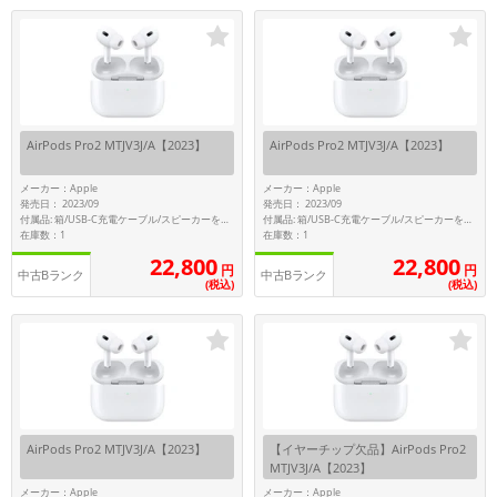
「iPhone」「Xperia」「Galaxy」など
メーカー
製造、販売メーカーの絞り込み
「Apple」「SONY」「SHARP」など
機能・特徴
AirPods Pro2 MTJV3J/A【2023】
AirPods Pro2 MTJV3J/A【2023】
商品の搭載機能による絞り込み
「5G対応」「防水」「ワンセグ」など
メーカー：Apple
メーカー：Apple
ドライブ
発売日： 2023/09
発売日： 2023/09
付属品: 箱/USB-C充電ケーブル/スピーカーを搭載したストラップループ付きMagSafe充電ケース(USB-C)/シリコーン製イヤーチップ(XS/S/L)/マニュアル
付属品: 箱/USB-C充電ケーブル/スピーカーを搭載したストラップループ付きMagSafe充電ケース(USB-C)/シリコーン製イヤーチップ(XS/S/M/L)
ドライブの絞り込み
在庫数：1
在庫数：1
22,800
22,800
円
円
ランク
中古Bランク
中古Bランク
(税込)
(税込)
商品状態の絞り込み
「新品」「未使用」「中古」など
CPU
CPUの絞り込み
OS
OSの絞り込み
AirPods Pro2 MTJV3J/A【2023】
【イヤーチップ欠品】AirPods Pro2
MTJV3J/A【2023】
メモリ
メーカー：Apple
メーカー：Apple