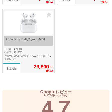
中古Bランク
中古Bランク
(税込)
(税込)
AirPods Pro2 MTJV3J/A【2023】
メーカー：Apple
発売日： 2023/09
付属品: 箱/USB-C充電ケーブル/スピーカーを搭載したストラップループ付きMagSafe充電ケース(USB-C)/シリコーン製イヤーチップ(XS/S/M/L)/マニュアル
在庫数：4
29,800
円
未使用品
(税込)
Google
レビュー
4.7
9,520件
(12/24時点)