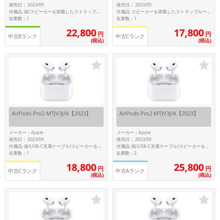
発売日： 2023/09
発売日： 2023/09
~
付属品: 箱/スピーカーを搭載したストラップループ付きMagSafe充電ケース(USB-C)/シリコーン製イヤーチップ(S/M/L)/マニュアル
付属品: スピーカーを搭載したストラップループ付きMagSafe充電ケース(USB-C)
在庫数：1
在庫数：1
22,800
17,800
円
円
容量
中古Bランク
中古Cランク
(税込)
(税込)
~
モニタサイズ
~
AirPods Pro2 MTJV3J/A【2023】
AirPods Pro2 MTJV3J/A【2023】
価格
メーカー：Apple
メーカー：Apple
円 ～
円
発売日： 2023/09
発売日： 2023/09
付属品: 箱/USB-C充電ケーブル/スピーカーを搭載したストラップループ付きMagSafe充電ケース(USB-C)/シリコーン製イヤーチップ(XS/S/L)/マニュアル
付属品: 箱/USB-C充電ケーブル/スピーカーを搭載したストラップループ付きMagSafe充電ケース(USB-C)/シリコーン製イヤーチップ(XS/S/M/L)/マニュアル
在庫数：1
在庫数：2
18,800
25,800
円
円
中古Cランク
中古Aランク
発売日
(税込)
(税込)
月 から
年
月 まで
年