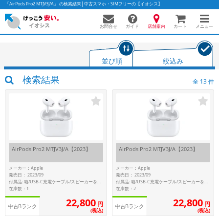
「AirPods Pro2 MTJV3J/A」 の検索結果│中古スマホ・SIMフリーの【イオシス】
お問合せ
店舗案内
メニュー
ガイド
カート
並び順
絞込み
かんたんパソコン検索に切り替える
検索結果
全
13
件
フリーワード
除外ワード
AirPods Pro2 MTJV3J/A【2023】
AirPods Pro2 MTJV3J/A【2023】
人気の検索ワード：
Let's note
EliteBook
MacBook
カテゴリー
メーカー：Apple
メーカー：Apple
発売日： 2023/09
発売日： 2023/09
商品ジャンルの絞り込み
付属品: 箱/USB-C充電ケーブル/スピーカーを搭載したストラップループ付きMagSafe充電ケース(USB-C)/シリコーン製イヤーチップ(XS/S/L)/マニュアル
付属品: 箱/USB-C充電ケーブル/スピーカーを搭載したストラップループ付きMagSafe充電ケース(USB-C)/シリコーン製イヤーチップ(XS/S/M)/マニュアル
「スマートフォン」「タブレット」など
在庫数：1
在庫数：2
22,800
22,800
シリーズ
円
円
中古Bランク
中古Bランク
(税込)
(税込)
商品シリーズ名・ブランド名の絞り込み。