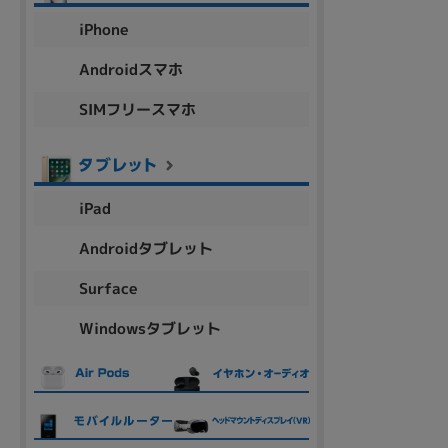
アウトレット
iPhone
Androidスマホ
SIMフリースマホ
OS
OSの絞り込み
Chr
Win 11
Win 10
MacOS
Win 7
Win 8
iPad
容量
Androidタブレット
~
Surface
Windowsタブレット
価格
円 ～
円