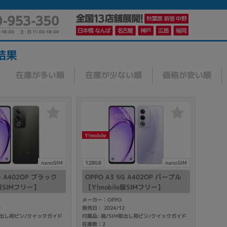
結果
在庫が多い順
在庫が少ない順
価格が安い順
かんたんパソコン検索に切り替える
カテゴリー
Y!mobile
商品ジャンルの絞り込み
ノートPC
デスクPC
モニター
nanoSIM
128GB
nanoSIM
5G A402OP ブラック
OPPO A3 5G A402OP パープル
e版SIMフリー】
【Y!mobile版SIMフリー】
メーカー：OPPO
2
発売日： 2024/12
M取出し用ピン/クイックガイド
付属品: 箱/SIM取出し用ピン/クイックガイド
メーカー
在庫数：2