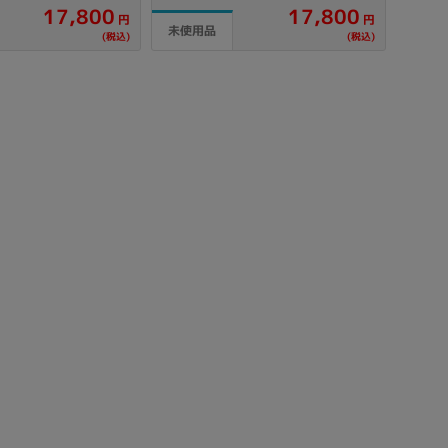
17,800
17,800
製造、販売メーカーの絞り込み
円
円
未使用品
(税込)
(税込)
Pana
TOSHIBA
Apple
SONY
VAIO
Asus
HP
ドライブ
ドライブの絞り込み
DVD-マルチ
BD-ROM
BD−R
DVDスーパーマルチ
その他
CPU
CPUの絞り込み
Apple M1
Apple M2
ンク
Cランク
Ryzen 9