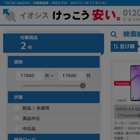
「A3 5G A402OP」 の検索結果│中古スマホ・SIMフリーの【イオシス】
検索
対象商品
2
並び順
件
価格
円 ～
円
フリーワード
Y!mobile
除外ワード
状態
128GB
人気の検索ワード：
Let's note
EliteBook
MacBook
新品 / 未使用
OPPO A3 
【Y!mobil
美品中古
メーカー：OPPO
中古品
発売日： 2024/1
付属品: 箱/SI
シリーズ
在庫数：2
除外ワード