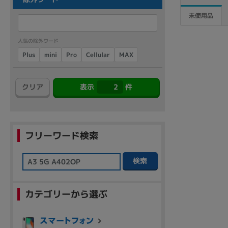
商品シリーズ名・ブランド名の絞り込み。
未使用品
Let's note
dynabook
Thinkpad
LAVIE
FMV
macbook
Inspiron
aspire
人気の除外ワード
Cellular
Plus
mini
MAX
Pro
クリア
表示
2
件
機能・特徴
商品の搭載機能による絞り込み
Webカメラ内蔵
フリーワード検索
検索
ランク
カテゴリーから選ぶ
商品状態の絞り込み
新品/未使用
Aランク
Bラ
未使用
中古
新品