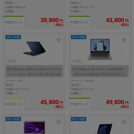
6GB SSD/Win11Pro】
発売日：
発売日：
-
-
OSの絞り込み
付属品: 本体のみ
付属品: ACアダプタ
在庫数：1
在庫数：1
Win 11
Win 10
39,800
43,800
円
円
中古Bランク
中古Bランク
(税込)
(税込)
メモリ
~
Win11搭載
Win11搭載
容量
512GB
~
512GB
HP Spectre x360 13-aw0157TU ポセ
ThinkBook 13s G2 ITL 20V9008JJP
イドンブルー【Core i7(1.3GHz)/16G
【Core i7(2.8GHz)/16GB/512GB SS
モニタサイズ
B/512GB SSD/Win11Home】
D/Win11Pro】
メーカー：HP
メーカー：Lenovo
発売日：
発売日：
-
-
~
付属品: ACアダプタ
付属品: ACアダプタ
在庫数：1
在庫数：1
45,800
49,800
円
円
価格
中古Cランク
中古Bランク
(税込)
(税込)
円 ～
円
Win11搭載
Win11搭載