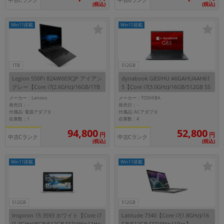
中古Cランク
中古Bランク
(税込)
(税込)
Win11搭載
Win11搭載
1TB
512GB
Legion 550Pi 82AW003CJP アイアン
dynabook G83/HU A6GAHUAAH61
グレー【Core i7(2.6GHz)/16GB/1TB
5【Core i7(3.0GHz)/16GB/512GB SS
SSD/Win11Home】
D/Win11Pro】
メーカー：Lenovo
メーカー：TOSHIBA
発売日：
発売日：
-
-
付属品: 電源アダプタ
付属品: ACアダプタ
在庫数：1
在庫数：4
94,800
52,800
円
円
中古Cランク
中古Cランク
(税込)
(税込)
Win11搭載
Win11搭載
512GB
512GB
Inspiron 15 3593 ホワイト【Core i7
Latitude 7340【Core i7(1.8GHz)/16
(1.3GHz)/8GB/512GB SSD/Win11Ho
GB/512GB SSD/Win11Pro】