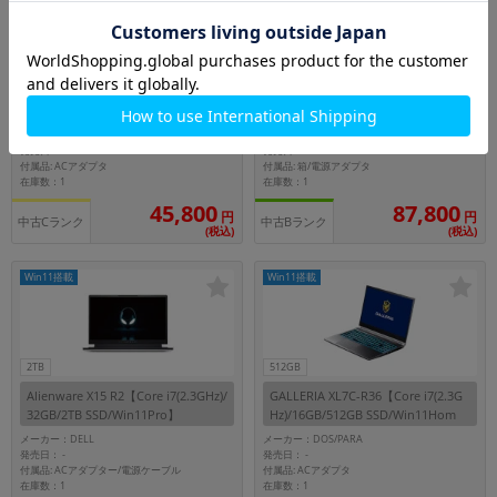
512GB
MousePro MPro-NB520Z【Core i7
IdeaPad Slim 3i Gen8 83EM008SJP
(1.8GHz)/16GB/512GB SSD/Win11Pr
アークティックグレー【Corei7(2.4G
o】
Hz)/16GB/512GB SSD/Win11Hom
メーカー：マウスコンピューター
メーカー：Lenovo
e】
発売日：
発売日：
-
-
付属品: ACアダプタ
付属品: 箱/電源アダプタ
在庫数：1
在庫数：1
45,800
87,800
円
円
中古Cランク
中古Bランク
(税込)
(税込)
Win11搭載
Win11搭載
2TB
512GB
Alienware X15 R2【Core i7(2.3GHz)/
GALLERIA XL7C-R36【Core i7(2.3G
32GB/2TB SSD/Win11Pro】
Hz)/16GB/512GB SSD/Win11Hom
e】
メーカー：DELL
メーカー：DOS/PARA
発売日：
発売日：
-
-
付属品: ACアダプター/電源ケーブル
付属品: ACアダプタ
在庫数：1
在庫数：1