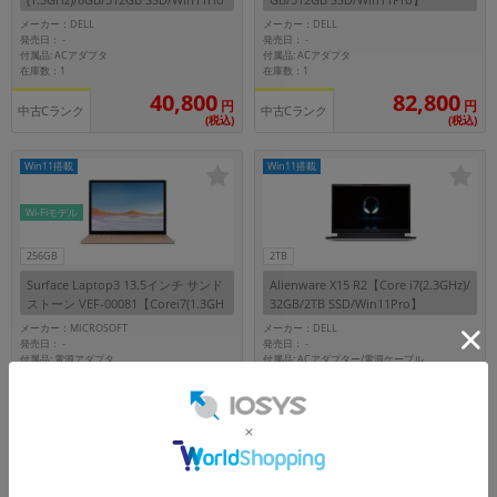
me】
メーカー：DELL
メーカー：DELL
発売日：
発売日：
-
-
付属品: ACアダプタ
付属品: ACアダプタ
在庫数：1
在庫数：1
40,800
82,800
円
円
中古Cランク
中古Cランク
(税込)
(税込)
Win11搭載
Win11搭載
Wi-Fiモデル
256GB
2TB
Surface Laptop3 13.5インチ サンド
Alienware X15 R2【Core i7(2.3GHz)/
ストーン VEF-00081【Corei7(1.3GH
32GB/2TB SSD/Win11Pro】
z)/16GB/256GB SSD/Win11Home】
メーカー：MICROSOFT
メーカー：DELL
発売日：
発売日：
-
-
付属品: 電源アダプタ
付属品: ACアダプター/電源ケーブル
在庫数：1
在庫数：1
46,800
174,800
円
円
中古Cランク
中古Bランク
(税込)
(税込)
Win11搭載
Win11搭載