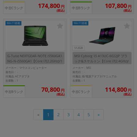
174,800
107,800
円
円
中古Cランク
中古Bランク
(税込)
(税込)
Win11搭載
Win11搭載
512GB
G-Tune NEXTGEAR-NOTE i5560GA1
MSI Cyborg 15 A13UC-6022JP ブラ
NG-N-i5560GA1【Core i7(2.2GHz)/1
ック&スケルトン【Core i7(2.4GHz)/
6GB/256GB SSD+1TB HDD/Win11H
16GB/512GB SSD/Win11Home】
メーカー：マウスコンピューター
メーカー：MSI
ome】
発売日：
発売日：
-
-
付属品: ACアダプタ
付属品: 箱/電源アダプタ/マニュアル
在庫数：1
在庫数：1
70,800
114,800
円
円
中古Bランク
中古Cランク
(税込)
(税込)
«
1
2
3
4
5
»