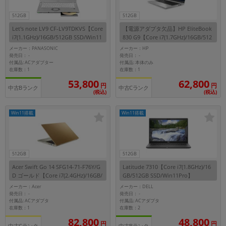
発売日
512GB
512GB
月 から
年
Let's note LV9 CF-LV9TDKVS【Core
【電源アダプタ欠品】HP EliteBook
i7(1.1GHz)/16GB/512GB SSD/Win11
830 G9【Core i7(1.7GHz)/16GB/512
月 まで
年
Pro】
GB SSD/Win11Pro】
メーカー：PANASONIC
メーカー：HP
発売日：
発売日：
-
-
付属品: ACアダプター
付属品: 本体のみ
各項目のチェックボックスは「or検索」となります。
在庫数：1
在庫数：1
ただし機能別のみ「and検索」となります。
53,800
62,800
円
円
中古Bランク
中古Cランク
(税込)
(税込)
Win11搭載
Win11搭載
512GB
512GB
Acer Swift Go 14 SFG14-71-F76Y/G
Latitude 7310【Core i7(1.8GHz)/16
D ゴールド【Core i7(2.4GHz)/16GB/
GB/512GB SSD/Win11Pro】
512GB SSD/Win11Home】
メーカー：Acer
メーカー：DELL
発売日：
発売日：
-
-
付属品: ACアダプタ
付属品: ACアダプタ
在庫数：1
在庫数：2
82,800
48,800
円
円