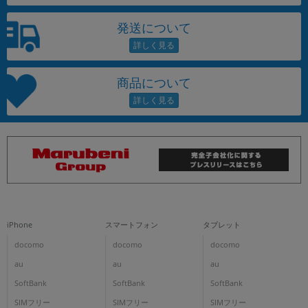
発送について
商品について
iPhone
スマートフォン
タブレット
docomo
docomo
docomo
au
au
au
SoftBank
SoftBank
SoftBank
SIMフリー
SIMフリー
SIMフリー