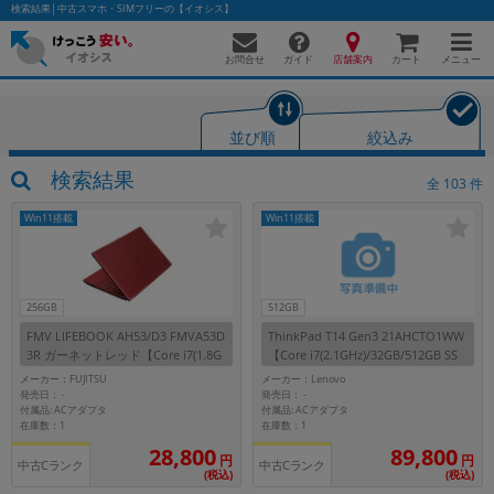
検索結果│中古スマホ・SIMフリーの【イオシス】
お問合せ
店舗案内
メニュー
ガイド
カート
並び順
絞込み
かんたんパソコン検索に切り替える
検索結果
全
103
件
Win11搭載
Win11搭載
フリーワード
除外ワード
256GB
512GB
FMV LIFEBOOK AH53/D3 FMVA53D
ThinkPad T14 Gen3 21AHCTO1WW
人気の検索ワード：
Let's note
EliteBook
MacBook
3R ガーネットレッド【Core i7(1.8G
【Core i7(2.1GHz)/32GB/512GB SS
Hz)/8GB/256GB SSD/Win11Home】
D/Win11Pro】
カテゴリー
メーカー：FUJITSU
メーカー：Lenovo
発売日：
発売日：
-
-
商品ジャンルの絞り込み
付属品: ACアダプタ
付属品: ACアダプタ
「スマートフォン」「タブレット」など
在庫数：1
在庫数：1
ノートPC
28,800
89,800
円
円
中古Cランク
中古Cランク
(税込)
(税込)