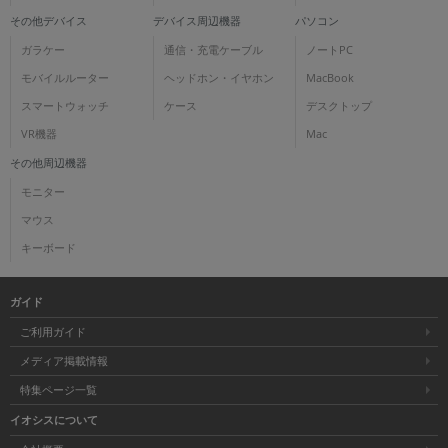
その他デバイス
デバイス周辺機器
パソコン
ガラケー
通信・充電ケーブル
ノートPC
モバイルルーター
ヘッドホン・イヤホン
MacBook
スマートウォッチ
ケース
デスクトップ
VR機器
Mac
その他周辺機器
モニター
マウス
キーボード
ガイド
ご利用ガイド
メディア掲載情報
特集ページ一覧
イオシスについて