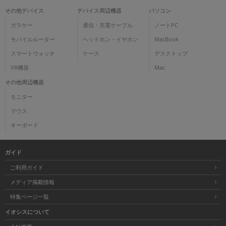
その他デバイス
デバイス周辺機器
パソコン
ガラケー
通信・充電ケーブル
ノートPC
モバイルルーター
ヘッドホン・イヤホン
MacBook
スマートウォッチ
ケース
デスクトップ
VR機器
Mac
その他周辺機器
モニター
マウス
キーボード
ガイド
ご利用ガイド
メディア掲載情報
特集ページ一覧
イオシスについて