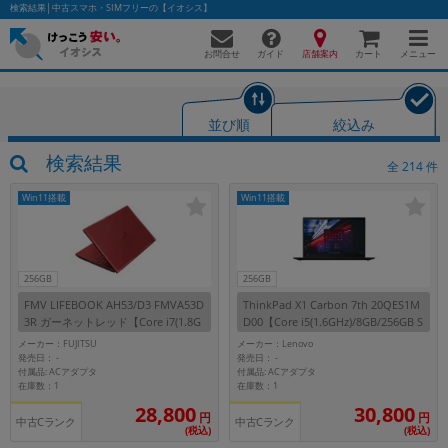
検索結果│中古スマホ・SIMフリーの【イオシス】
お問合せ
店舗案内
メニュー
ガイド
カート
並び順
絞込み
かんたんパソコン検索に切り替える
検索結果
全
214
件
Win11搭載
Win11搭載
フリーワード
除外ワード
256GB
256GB
FMV LIFEBOOK AH53/D3 FMVA53D
ThinkPad X1 Carbon 7th 20QES1M
人気の検索ワード：
Let's note
EliteBook
MacBook
3R ガーネットレッド【Core i7(1.8G
D00【Core i5(1.6GHz)/8GB/256GB S
Hz)/8GB/256GB SSD/Win11Home】
SD/Win11Pro】
カテゴリー
メーカー：FUJITSU
メーカー：Lenovo
発売日：
発売日：
-
-
商品ジャンルの絞り込み
付属品: ACアダプタ
付属品: ACアダプタ
「スマートフォン」「タブレット」など
在庫数：1
在庫数：1
28,800
30,800
シリーズ
円
円
中古Cランク
中古Cランク
(税込)
(税込)
商品シリーズ名・ブランド名の絞り込み。