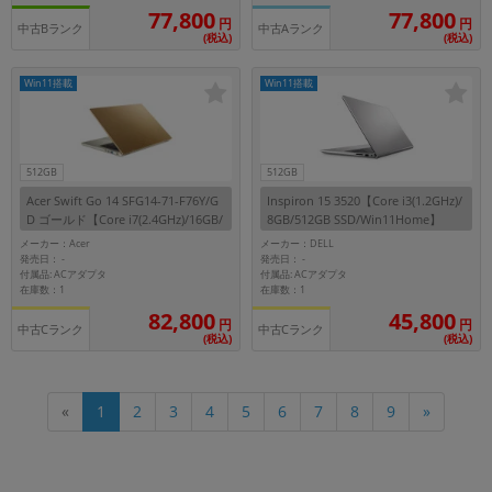
77,800
77,800
円
円
中古Bランク
中古Aランク
(税込)
(税込)
Win11搭載
Win11搭載
512GB
512GB
Acer Swift Go 14 SFG14-71-F76Y/G
Inspiron 15 3520【Core i3(1.2GHz)/
D ゴールド【Core i7(2.4GHz)/16GB/
8GB/512GB SSD/Win11Home】
512GB SSD/Win11Home】
メーカー：Acer
メーカー：DELL
発売日：
発売日：
-
-
付属品: ACアダプタ
付属品: ACアダプタ
在庫数：1
在庫数：1
82,800
45,800
円
円
中古Cランク
中古Cランク
(税込)
(税込)
«
1
2
3
4
5
6
7
8
9
»