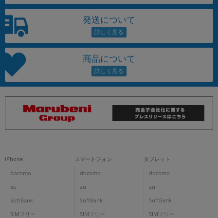
発送について
商品について
iPhone
スマートフォン
タブレット
docomo
docomo
docomo
au
au
au
SoftBank
SoftBank
SoftBank
SIMフリー
SIMフリー
SIMフリー