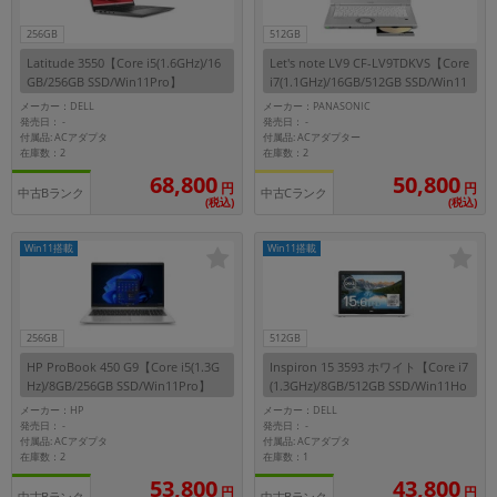
256GB
512GB
各項目のチェックボックスは「or検索」となります。
ただし機能別のみ「and検索」となります。
Latitude 3550【Core i5(1.6GHz)/16
Let's note LV9 CF-LV9TDKVS【Core
GB/256GB SSD/Win11Pro】
i7(1.1GHz)/16GB/512GB SSD/Win11
Pro】
メーカー：DELL
メーカー：PANASONIC
発売日：
発売日：
-
-
付属品: ACアダプタ
付属品: ACアダプター
在庫数：2
在庫数：2
68,800
50,800
円
円
中古Bランク
中古Cランク
(税込)
(税込)
Win11搭載
Win11搭載
256GB
512GB
HP ProBook 450 G9【Core i5(1.3G
Inspiron 15 3593 ホワイト【Core i7
Hz)/8GB/256GB SSD/Win11Pro】
(1.3GHz)/8GB/512GB SSD/Win11Ho
me】
メーカー：HP
メーカー：DELL
発売日：
発売日：
-
-
付属品: ACアダプタ
付属品: ACアダプタ
在庫数：2
在庫数：1
53,800
43,800
円
円