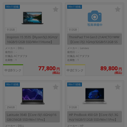
「iPhone」「Xperia」「Galaxy」など
Win11搭載
Win11搭載
メーカー
製造、販売メーカーの絞り込み
「Apple」「SONY」「SHARP」など
512GB
512GB
機能・特徴
Inspiron 15 3535【Ryzen5(2.0GHz)/
ThinkPad T14 Gen3 21AHCTO1WW
商品の搭載機能による絞り込み
16GB/512GB SSD/Win11Home】
【Core i7(2.1GHz)/32GB/512GB SS
「5G対応」「防水」「ワンセグ」など
D/Win11Pro】
メーカー：DELL
メーカー：Lenovo
ドライブ
発売日：
発売日：
-
-
付属品: ACアダプタ
付属品: ACアダプタ
ドライブの絞り込み
在庫数：1
在庫数：1
77,800
89,800
円
円
ランク
中古Bランク
中古Cランク
(税込)
(税込)
商品状態の絞り込み
「新品」「未使用」「中古」など
Win11搭載
Win11搭載
CPU
CPUの絞り込み
OS
256GB
512GB
OSの絞り込み
Latitude 3540【Core i5(1.6GHz)/16
HP ProBook 450 G9【Core i5(1.3G
GB/256GB SSD/Win11Pro】
Hz)/16GB/512GB SSD/Win11Pro】
メモリ
メーカー：DELL
メーカー：HP