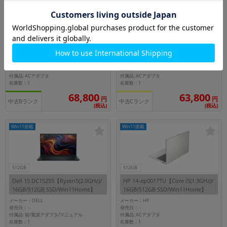
256GB
256GB
VAIO F16 VJF16190711N サテンゴー
Latitude 3540【Core i5(1.6GHz)/16
ルド【Core i5(1.3GHz)/16GB/256GB
GB/256GB SSD/Win11Pro】
SSD/Win11Home】
メーカー：SONY
メーカー：DELL
発売日：
発売日：
-
-
付属品: ACアダプタ
付属品: ACアダプタ
在庫数：1
在庫数：1
68,800
63,800
円
円
中古Bランク
中古Cランク
(税込)
(税込)
Win11搭載
Win11搭載
512GB
512GB
Dell 15 DC15255【Ryzen5(2.0GHz)/
HP 14-ep0017TU【Core i5(1.3GHz)/
16GB/512GB SSD/Win11Home】
16GB/512GB SSD/Win11Home】
メーカー：DELL
メーカー：HP
発売日：
発売日：
-
-
付属品: 箱/電源アダプタ/マニュアル
付属品: ACアダプタ
在庫数：1
在庫数：1