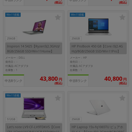
中古Bランク
中古Bランク
(税込)
(税込)
Win11搭載
Win11搭載
256GB
256GB
Inspiron 14 5425【Ryzen5(2.3GHz)/
HP ProBook 450 G8【Core i5(2.4G
8GB/256GB SSD/Win11Home】
Hz)/8GB/256GB SSD/Win11Pro】
メーカー：DELL
メーカー：HP
発売日：
発売日：
-
-
付属品: ACアダプタ
付属品: ACアダプタ
在庫数：1
在庫数：1
43,800
40,800
円
円
中古Bランク
中古Bランク
(税込)
(税込)
Win11搭載
512GB
256GB
Let's note LV9 CF-LV9TDKVS【Core
HP Laptop 15s-fq1065TU ピュアホ
i7(1.1GHz)/16GB/512GB SSD/Win11
ワイト 【Core i5(1.2GHz)/8GB/256G