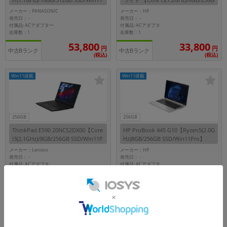
Pro】
B SSD/Win11 Home】
メーカー：PANASONIC
メーカー：HP
発売日：
発売日：
-
-
付属品: ACアダプター
付属品: ACアダプタ
在庫数：1
在庫数：1
53,800
33,800
円
円
中古Bランク
中古Bランク
(税込)
(税込)
Win11搭載
Win11搭載
256GB
256GB
ThinkPad E590 20NCS2DX00【Core
HP ProBook 445 G10【Ryzen5(2.0G
i3(2.1GHz)/8GB/256GB SSD/Win11P
Hz)8GB/256GB SSD/Win11Pro】
ro】
メーカー：Lenovo
メーカー：HP
発売日：
発売日：
-
-
付属品: ACアダプタ
付属品: ACアダプタ
在庫数：1
在庫数：1
16,800
64,800
円
円
中古Cランク
中古Bランク
(税込)
(税込)
Win11搭載
Win11搭載