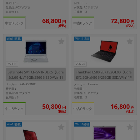
発売日：
発売日：
-
-
~
付属品: ACアダプタ
付属品: ACアダプタ
在庫数：4
在庫数：3
68,800
72,800
円
円
容量
中古Bランク
中古Bランク
(税込)
(税込)
~
Win11搭載
Win11搭載
モニタサイズ
~
256GB
256GB
Let's note SV1 CF-SV1RDLKS【Core
ThinkPad E580 20KTS2QE00【Core
価格
i5(2.6GHz)/16GB/256GB SSD/Win11
i3(2.2GHz)/8GB/256GB SSD/Win11P
Pro】
ro】
メーカー：PANASONIC
メーカー：Lenovo
円 ～
円
発売日：
発売日：
-
-
付属品: ACアダプタ
付属品: ACアダプタ
在庫数：3
在庫数：3
50,800
16,800
円
円
中古Bランク
中古Cランク
発売日
(税込)
(税込)
月 から
年
Win11搭載
Win11搭載
月 まで
年