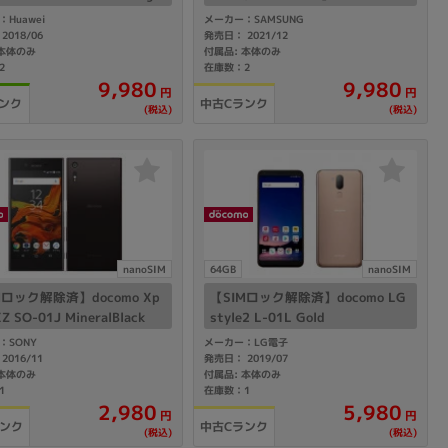
e
Huawei
メーカー：SAMSUNG
2018/06
発売日： 2021/12
 本体のみ
付属品: 本体のみ
2
在庫数：2
9,980
9,980
円
円
ンク
中古Cランク
(税込)
(税込)
nanoSIM
64GB
nanoSIM
Mロック解除済】docomo Xp
【SIMロック解除済】docomo LG
XZ SO-01J MineralBlack
style2 L-01L Gold
：SONY
メーカー：LG電子
2016/11
発売日： 2019/07
 本体のみ
付属品: 本体のみ
1
在庫数：1
2,980
5,980
円
円
ランク
中古Cランク
(税込)
(税込)