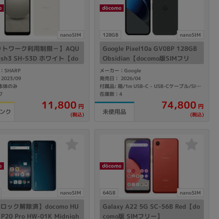
の他
nanoSIM
128GB
nanoSIM
ットワーク利用制限－】AQU
Google Pixel10a GV0BP 128GB
ish3 SH-53D ホワイト【do
Obsidian【docomo版SIMフリ
o版 SIMフリー】
ー】
：SHARP
メーカー：Google
2023/09
発売日： 2026/04
 本体のみ
付属品: 箱/1m USB-C - USB-Cケーブル/SIM取り出しツール
7
在庫数：4
11,800
74,800
円
円
ランク
未使用品
(税込)
(税込)
 から
nanoSIM
64GB
nanoSIM
 まで
Mロック解除済】docomo HU
Galaxy A22 5G SC-56B Red【do
 P20 Pro HW-01K Midnigh
como版 SIMフリー】