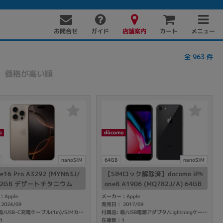
お問合せ
店舗案内
メニュー
ガイド
カート
全
963
件
価格が高い順
PC周辺機器
PCパーツ
ソフト
nanoSIM
64GB
nanoSIM
ne16 Pro A3292 (MYN63J/
【SIMロック解除済】docomo iPh
512GB デザートチタニウム
one8 A1906 (MQ782J/A) 64GB
como版SIMフリー】
スペースグレイ
Apple
メーカー：Apple
2024/09
発売日： 2017/09
付属品: 箱/USB-C充電ケーブル(1m)/SIMカードツール
付属品: 箱/USB電源アダプタ/Lightningケーブル/イヤホン(Lightningコネクタ)/SIMカードツール/マニュアル
1
在庫数：1