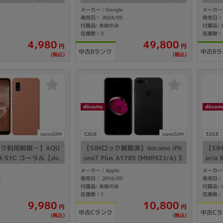
t Blu
メーカー：Google
メーカー：
2
発売日： 2024/05
発売日： 
付属品: 本体のみ
付属品:
在庫数：3
在庫数：
49,800
4,980
円
円
中古Bランク
中古Bラ
(税込)
(税込)
nanoSIM
32GB
nanoSIM
32GB
ク利用制限－】AQU
【SIMロック解除済】docomo iPh
【SI
SH-51C コーラル【do
one7 Plus A1785 (MNR92J/A) 3
eria 
Mフリー】
2GB ブラック
メーカー：Apple
メーカー
6
発売日： 2016/09
発売日： 
付属品: 本体のみ
付属品:
在庫数：1
在庫数：
10,800
9,980
円
円
中古Cランク
中古C
(税込)
(税込)