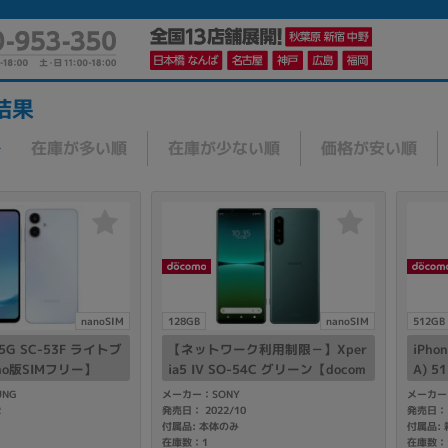
結果
在庫が多い順
在庫が少ない順
価格が安い順
かんたんパソコン検索に切り替える
カテゴリー
商品ジャンルの絞り込み
ノートPC
デスクPC
モニター
nanoSIM
128GB
nanoSIM
512GB
5 5G SC-53F ライトブ
【ネットワーク利用制限－】Xper
iPho
mo版SIMフリー】
ia5 IV SO-54C グリーン【docom
A) 
o版SIMフリー】
【do
NG
メーカー：SONY
メーカー：
2
発売日： 2022/10
発売日： 
付属品: 本体のみ
メーカー
在庫数：1
在庫数：