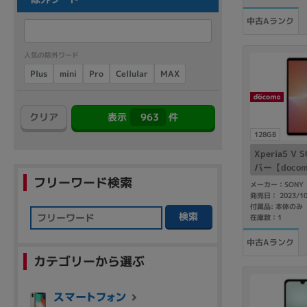
商品シリーズ名・ブランド名の絞り込み。
中古Aランク
Let's note
dynabook
Thinkpad
LAVIE
FMV
macbook
Inspiron
aspire
人気の除外ワード
Cellular
Plus
mini
MAX
Pro
963
クリア
表示
件
機能・特徴
128GB
商品の搭載機能による絞り込み
Xperia5 V
Webカメラ内蔵
バー【doco
フリーワード検索
メーカー：SONY
発売日： 2023/1
付属品: 本体のみ
検索
在庫数：1
中古Aランク
ランク
カテゴリーから選ぶ
商品状態の絞り込み
新品/未使用
Aランク
Bラ
未使用
中古
新品