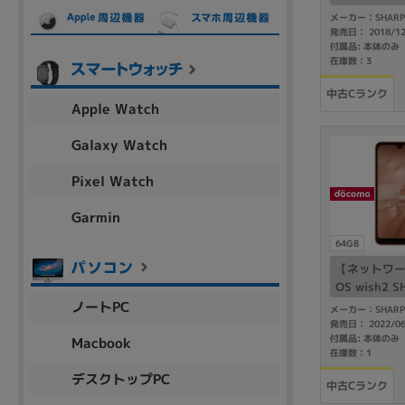
e
メーカー：SHARP
発売日： 2018/1
付属品: 本体のみ
在庫数：3
各項目のチェックボックスは「or検索」となります。
ただし機能別のみ「and検索」となります。
中古Cランク
Apple Watch
Galaxy Watch
Pixel Watch
Garmin
64GB
【ネットワー
OS wish2 
como版SI
ノートPC
メーカー：SHARP
発売日： 2022/0
付属品: 本体のみ
Macbook
在庫数：1
デスクトップPC
中古Cランク