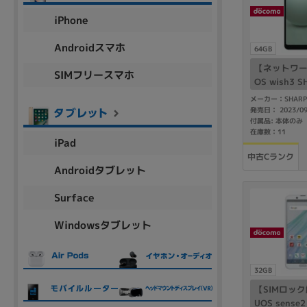
アウトレット
iPhone
Androidスマホ
64GB
【ネットワー
SIMフリースマホ
OS
OS wish3 
como版 SI
OSの絞り込み
メーカー：SHARP
発売日： 2023/0
Chr
Win 11
Win 10
MacOS
Win 7
Win 8
付属品: 本体のみ
在庫数：11
iPad
容量
中古Cランク
Androidタブレット
~
Surface
Windowsタブレット
価格
円 ～
円
32GB
【SIMロック
UOS sense2 