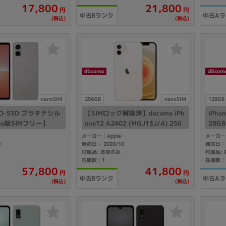
17,800
21,800
製造、販売メーカーの絞り込み
円
円
中古A
中古Bランク
(税込)
(税込)
Pana
TOSHIBA
Apple
SONY
VAIO
Asus
HP
ドライブ
nanoSIM
256GB
nanoSIM
128GB
ドライブの絞り込み
 SO-53D プラチナシル
【SIMロック解除済】docomo iPh
iPho
DVD-マルチ
BD-ROM
BD−R
mo版SIMフリー】
one12 A2402 (MGJ13J/A) 256
28G
GB ホワイト
IMフ
メーカー：Apple
メーカー：
DVDスーパーマルチ
その他
0
発売日： 2020/10
発売日： 
付属品: 本体のみ
在庫数：1
在庫数：
57,800
41,800
円
円
中古Bランク
中古A
(税込)
(税込)
CPU
CPUの絞り込み
Apple M1
Apple M2
ンク
Cランク
Ryzen 9