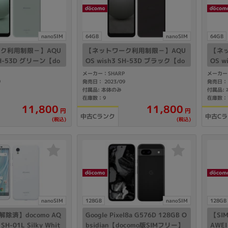
Core i7
Core i5
Core i3
そ
nanoSIM
64GB
nanoSIM
64GB
ク利用制限－】AQU
【ネットワーク利用制限－】AQU
【ネ
メモリ
SH-53D グリーン【do
OS wish3 SH-53D ブラック【do
OS w
Mフリー】
como版 SIMフリー】
com
メーカー：SHARP
メーカー
~
9
発売日： 2023/09
発売日： 
omeOS
その他
付属品: 本体のみ
付属品:
在庫数：9
在庫数：
11,800
11,800
円
円
モニタサイズ
中古Cランク
中古C
(税込)
(税込)
~
発売日
月
年
nanoSIM
128GB
nanoSIM
128GB
月
年
解除済】docomo AQ
Google Pixel8a G576D 128GB O
【SI
SH-01L Silky Whit
bsidian【docomo版SIMフリー】
AWEI