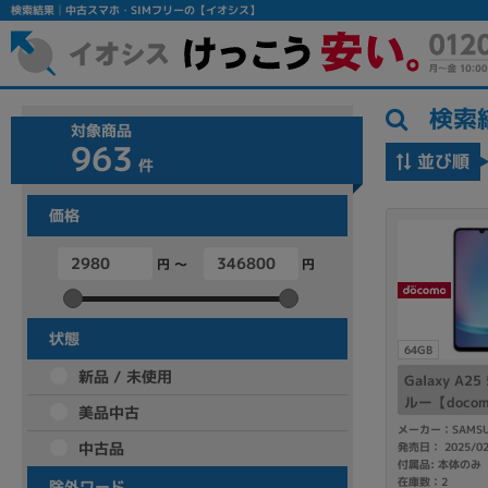
検索結果│中古スマホ・SIMフリーの【イオシス】
検索
対象商品
963
並び順
件
価格
円 ～
円
フリーワード
除外ワード
状態
64GB
人気の検索ワード：
Let's note
EliteBook
MacBook
新品 / 未使用
Galaxy A2
ルー【doco
美品中古
メーカー：SAMSU
中古品
発売日： 2025/0
付属品: 本体のみ
シリーズ
在庫数：2
除外ワード