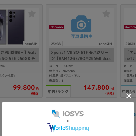
nanoSIM
256GB
nanoSIM
256GB
ク利用制限－】Gala
Xperia1 VII SO-51F モスグリー
【ネッ
ra SC-52E 256GB チ
ン【RAM12GB/ROM256GB doco
ne17
オレット【docomo
mo版SIMフリー】
56G
NG
メーカー：SONY
メーカー：
ー】
フリ
4
発売日： 2025/06
発売日： 
Sペン付属)
付属品: 箱/マニュアル
付属品: 
在庫数：1
在庫数：
147,800
99,800
円
円
中古Bランク
中古A
(税込)
(税込)
«
1
2
3
4
5
6
7