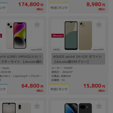
174,800
8,980
円
円
ランク
中古Cランク
(税込)
(税込)
sonic
FUJITSU
Lenovo
nanoSIM
64GB
nanoSIM
ne14 A2881 (MPUQ3J/A) 1
AQUOS wish4 SH-52E ホワイト
DVD-ROM
DVD±RW
B スターライト 【docomo版S
【docomo版SIMフリー】
リー】
Apple
メーカー：SHARP
2022/09
発売日： 2024/07
付属品: 本体のみ
付属品: 箱/USB-C - Lightningケーブル/SIMカードツール/マニュアル
1
在庫数：14
64,800
15,800
円
円
ランク
中古Cランク
(税込)
(税込)
Ryzen 7
Ryzen 5
Core i9