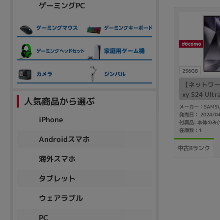
ゲーミングPC
256GB
【ネットワー
xy S24 Ult
人気商品から選ぶ
タニウムバイ
メーカー：SAMSU
版 SIMフリ
発売日： 2024/0
iPhone
付属品: 本体のみ(
在庫数：1
Androidスマホ
中古Bランク
海外スマホ
タブレット
ウェアラブル
PC