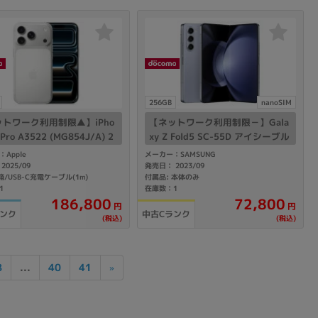
256GB
nanoSIM
トワーク利用制限▲】iPho
【ネットワーク利用制限－】Gala
 Pro A3522 (MG854J/A) 2
xy Z Fold5 SC-55D アイシーブル
B シルバー 【docomo版SIM
ー【RAM12GB/ROM256GB doco
Apple
メーカー：SAMSUNG
ー】
mo版SIMフリー】
2025/09
発売日： 2023/09
箱/USB-C充電ケーブル(1m)
付属品: 本体のみ
1
在庫数：1
186,800
72,800
円
円
ランク
中古Cランク
(税込)
(税込)
...
40
41
8
»