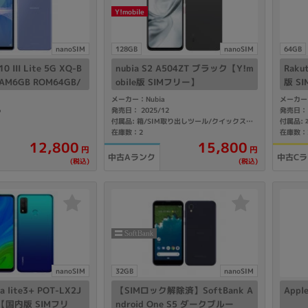
Core i7
Core i5
Core i3
そ
Y!mobile
nanoSIM
128GB
nanoSIM
64GB
10 III Lite 5G XQ-B
nubia S2 A504ZT ブラック【Y!m
Raku
メモリ
RAM6GB ROM64GB/
obile版 SIMフリー】
版 S
フリー】
メーカー：Nubia
メーカー
~
6
発売日： 2025/12
発売日： 
omeOS
その他
付属品:
付属品: 箱/SIM取り出しツール/クイックスタートガイド
在庫数：2
在庫数：
12,800
15,800
円
円
モニタサイズ
中古Aランク
中古C
(税込)
(税込)
~
発売日
月
年
nanoSIM
32GB
nanoSIM
月
年
a lite3+ POT-LX2J
【SIMロック解除済】SoftBank A
Appl
ue【国内版 SIMフリ
ndroid One S5 ダークブルー