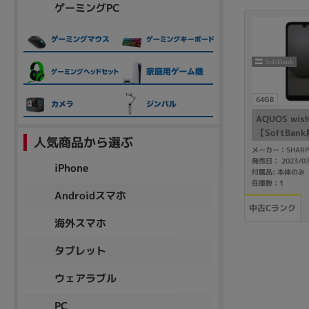
ゲーミングPC
64GB
AQUOS wis
【SoftBan
人気商品から選ぶ
メーカー：SHARP
発売日： 2023/0
iPhone
付属品: 本体のみ
在庫数：1
Androidスマホ
中古Cランク
海外スマホ
タブレット
ウェアラブル
PC