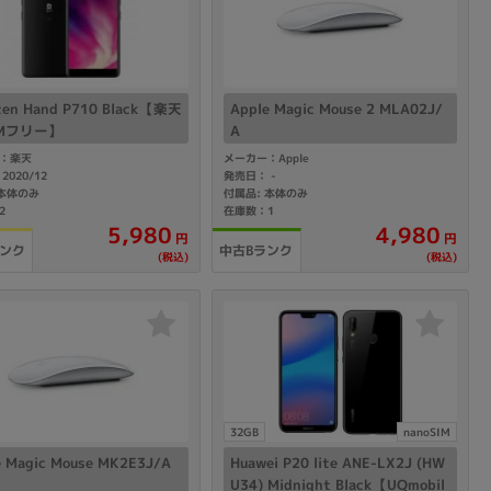
の他
ten Hand P710 Black【楽天
Apple Magic Mouse 2 MLA02J/
IMフリー】
A
：楽天
メーカー：Apple
2020/12
発売日：
-
 本体のみ
付属品: 本体のみ
2
在庫数：1
5,980
4,980
円
円
ランク
中古Bランク
(税込)
(税込)
 から
32GB
nanoSIM
 まで
e Magic Mouse MK2E3J/A
Huawei P20 lite ANE-LX2J (HW
U34) Midnight Black【UQmobil