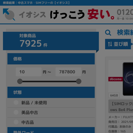
検索結果│中古スマホ・SIMフリーの【イオシス】
検索
対象商品
7925
並び順
件
価格
円 ～
円
フリーワード
除外ワード
状態
64GB
人気の検索ワード：
Let's note
EliteBook
MacBook
新品 / 未使用
【SIMロック解
ows Be4 Plu
美品中古
メーカー：FUJIT
中古品
発売日： 2021/0
付属品: 本体のみ
シリーズ
在庫数：165
除外ワード