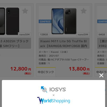
SIMFREE
SIMFR
nanoSIM
128GB
nanoSIM
64GB
h3 A302SH ブラック
Xiaomi Mi11 Lite 5G Truffle Bl
【第2世
k版 SIMフリー】
ack【RAM6GB/ROM128GB 国内
X9R
版SIMフリー】
版SI
メーカー：Xiaomi （小米）
メーカー：
7
発売日： 2021/07
発売日： 
付属品:
付属品: 箱/ACアダプタ/USB Type-Cケーブル/イヤホンジャック変換アダプタ/SIMピン/ケース/マニュアル
在庫数：1
在庫数：
12,800
13,800
円
円
中古Cランク
中古C
(税込)
(税込)
«
1
2
3
4
5
6
7
8