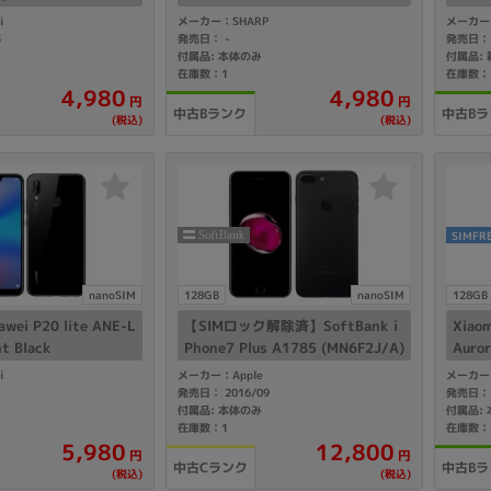
i
メーカー：SHARP
メーカー：
5
発売日：
発売日
-
付属品: 本体のみ
付属品:
在庫数：1
在庫数：
4,980
4,980
円
円
中古Bランク
中古Bラ
(税込)
(税込)
SIMFR
nanoSIM
128GB
nanoSIM
128GB
awei P20 lite ANE-L
【SIMロック解除済】SoftBank i
Xiaom
t Black
Phone7 Plus A1785 (MN6F2J/A)
Auro
128GB ブラック
GB 
i
メーカー：Apple
メーカー：
発売日： 2016/09
発売日： 
付属品: 本体のみ
付属品:
在庫数：1
在庫数：
12,800
5,980
円
円
中古Cランク
中古Bラ
(税込)
(税込)