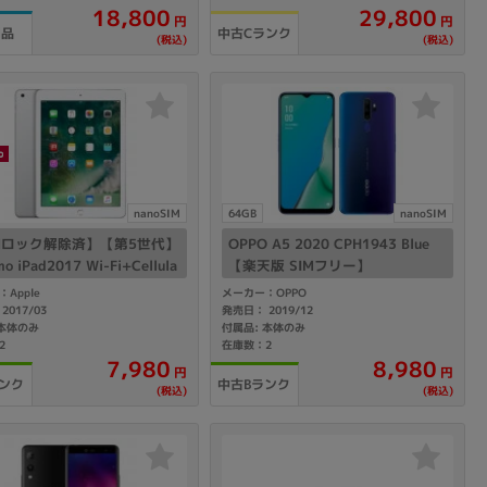
18,800
29,800
円
円
中古Cランク
用品
(税込)
(税込)
sonic
FUJITSU
Lenovo
nanoSIM
64GB
nanoSIM
IMロック解除済】【第5世代】
OPPO A5 2020 CPH1943 Blue
DVD-ROM
DVD±RW
o iPad2017 Wi-Fi+Cellula
【楽天版 SIMフリー】
GB シルバー MP1L2J/A A18
Apple
メーカー：OPPO
2017/03
発売日： 2019/12
 本体のみ
付属品: 本体のみ
2
在庫数：2
7,980
8,980
円
円
ンク
中古Bランク
(税込)
(税込)
Ryzen 7
Ryzen 5
Core i9