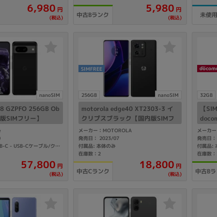
6,980
5,980
製造、販売メーカーの絞り込み
円
円
中古Bランク
未使
(税込)
(税込)
Pana
TOSHIBA
Apple
SONY
VAIO
Asus
HP
SIMFREE
ドライブ
nanoSIM
256GB
nanoSIM
32GB
ドライブの絞り込み
el8 GZPFO 256GB Ob
motorola edge40 XT2303-3 イ
【S
DVD-マルチ
BD-ROM
BD−R
国内版SIMフリー】
クリプスブラック【国内版SIMフ
docom
リー】
r 32
e
メーカー：MOTOROLA
メーカー：
DVDスーパーマルチ
その他
23
0
発売日： 2023/07
発売日： 
付属品: 本体のみ
付属品:
付属品: 箱/1m USB-C - USB-Cケーブル/クイックスイッチアダプター/SIMツール/クイックスタートガイド
在庫数：2
在庫数：
57,800
18,800
円
円
中古Cランク
中古Bラ
(税込)
(税込)
CPU
CPUの絞り込み
Apple M1
Apple M2
ンク
Cランク
Ryzen 9