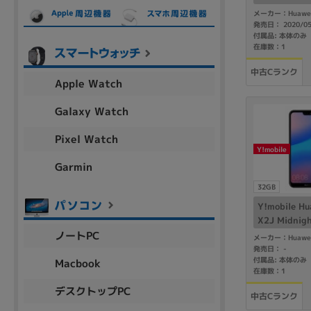
ー】
メーカー：Huawe
発売日： 2020/0
付属品: 本体のみ
在庫数：1
各項目のチェックボックスは「or検索」となります。
ただし機能別のみ「and検索」となります。
中古Cランク
Apple Watch
Galaxy Watch
Pixel Watch
Y!mobile
Garmin
32GB
Y!mobile Hu
X2J Midnigh
ノートPC
メーカー：Huawe
発売日：
-
付属品: 本体のみ
Macbook
在庫数：1
デスクトップPC
中古Cランク