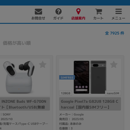
お問合せ
店舗案内
メニュー
ガイド
カート
全
7925
件
価格が高い順
SIMFREE
PC周辺機器
PCパーツ
ソフト
128GB
nanoSIM
 INZONE Buds WF-G700N
Google Pixel7a G82U8 128GB C
ト［Bluetooth/USB(無線
harcoal【国内版SIMフリー】
Hz)］
：SONY
メーカー：Google
2023/10
発売日： 2023/05
付属品: 本体のみ
付属品: 箱/充電ケース/Type-C USBケーブル/USBトランシーバー/イヤーピース（SS/S/M/L*各2）/取扱説明書
4
在庫数：3