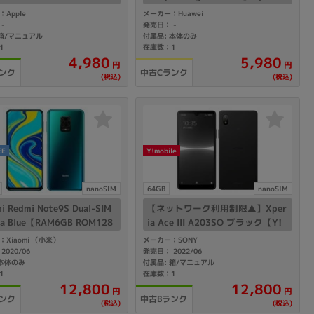
e版 SIMフリー】
Apple
メーカー：Huawei
：
発売日：
-
-
 箱/マニュアル
付属品: 本体のみ
1
在庫数：1
4,980
5,980
円
円
ンク
中古Cランク
(税込)
(税込)
EE
Y!mobile
nanoSIM
64GB
nanoSIM
i Redmi Note9S Dual-SIM
【ネットワーク利用制限▲】Xper
ra Blue【RAM6GB ROM128
ia Ace III A203SO ブラック【Y!
国内版 SIMフリー】
mobile版SIMフリー】
Xiaomi （小米）
メーカー：SONY
2020/06
発売日： 2022/06
 本体のみ
付属品: 箱/マニュアル
1
在庫数：1
12,800
12,800
円
円
ンク
中古Bランク
(税込)
(税込)