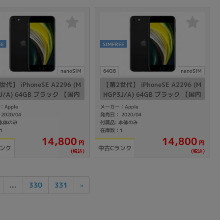
EE
SIMFREE
nanoSIM
64GB
nanoSIM
代】 iPhoneSE A2296 (M
【第2世代】 iPhoneSE A2296 (M
2J/A) 64GB ブラック 【国内
HGP3J/A) 64GB ブラック 【国内
Mフリー】
版SIMフリー】
Apple
メーカー：Apple
2020/04
発売日： 2020/04
 本体のみ
付属品: 本体のみ
1
在庫数：1
14,800
14,800
円
円
ランク
中古Cランク
(税込)
(税込)
...
330
331
»