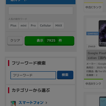
商品シリーズ名・ブランド名の絞り込み。
中古Cランク
Let's note
dynabook
Thinkpad
LAVIE
FMV
macbook
Inspiron
aspire
人気の除外ワード
Cellular
Plus
mini
MAX
Pro
SIMFREE
7925
クリア
表示
件
機能・特徴
256GB
商品の搭載機能による絞り込み
Google Pix
Webカメラ内蔵
sidian【
フリーワード検索
メーカー：Googl
発売日： 2023/1
検索
在庫数：2
中古Bランク
ランク
カテゴリーから選ぶ
商品状態の絞り込み
新品/未使用
Aランク
Bラ
未使用
中古
新品