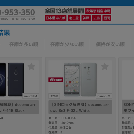
結果
在庫が多い順
在庫が少ない順
価格が安い順
かんたんパソコン検索に切り替える
カテゴリー
商品ジャンルの絞り込み
ノートPC
デスクPC
モニター
nanoSIM
32GB
nanoSIM
除済】docomo arr
【SIMロック解除済】docomo arr
SONY
s F-41B Black
ows Be3 F-02L White
ホワイ
2.4G
SU
メーカー：FUJITSU
メーカー
5
発売日： 2019/06
発売日： 
付属品: 本体のみ
メーカー
在庫数：9
在庫数：