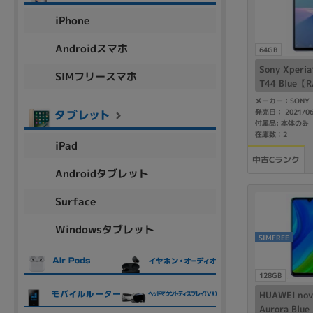
アウトレット
iPhone
Androidスマホ
64GB
Sony Xperia
SIMフリースマホ
OS
T44 Blue【
楽天版SIM
OSの絞り込み
メーカー：SONY
発売日： 2021/0
Chr
Win 11
Win 10
MacOS
Win 7
Win 8
付属品: 本体のみ
在庫数：2
iPad
容量
中古Cランク
Androidタブレット
~
Surface
Windowsタブレット
価格
SIMFREE
円 ～
円
128GB
HUAWEI nov
Aurora Bl