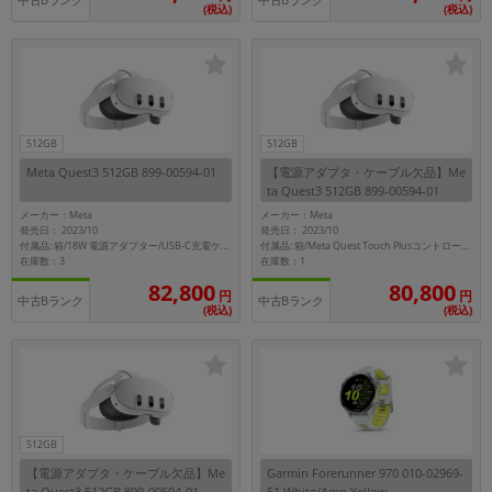
中古Bランク
中古Bランク
(税込)
(税込)
512GB
512GB
Meta Quest3 512GB 899-00594-01
【電源アダプタ・ケーブル欠品】Me
ta Quest3 512GB 899-00594-01
メーカー：Meta
メーカー：Meta
発売日： 2023/10
発売日： 2023/10
付属品: 箱/18W 電源アダプター/USB-C充電ケーブル/Meta Quest Touch Plusコントローラーx2/手首ストラップx2/接顔部/マニュアル
付属品: 箱/Meta Quest Touch Plusコントローラーx2/接顔部
在庫数：3
在庫数：1
82,800
80,800
円
円
中古Bランク
中古Bランク
(税込)
(税込)
512GB
【電源アダプタ・ケーブル欠品】Me
Garmin Forerunner 970 010-02969-
ta Quest3 512GB 899-00594-01
51 White/Amp Yellow