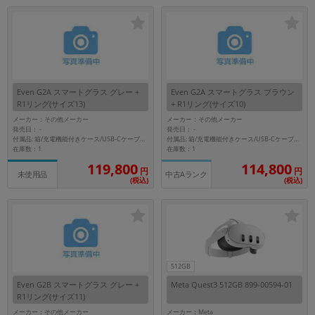
「iPhone」「Xperia」「Galaxy」など
メーカー
製造、販売メーカーの絞り込み
「Apple」「SONY」「SHARP」など
機能・特徴
Even G2A スマートグラス グレー +
Even G2A スマートグラス ブラウン
商品の搭載機能による絞り込み
R1リング(サイズ13)
+ R1リング(サイズ10)
「5G対応」「防水」「ワンセグ」など
メーカー：その他メーカー
メーカー：その他メーカー
ドライブ
発売日：
発売日：
-
-
付属品: 箱/充電機能付きケース/USB-Cケーブル/クリーニングクロス/マニュアル/R1リング(サイズ13)
付属品: 箱/充電機能付きケース/USB-Cケーブル/クリーニングクロス/マニュアル
ドライブの絞り込み
在庫数：1
在庫数：1
119,800
114,800
円
円
ランク
中古Aランク
未使用品
(税込)
(税込)
商品状態の絞り込み
「新品」「未使用」「中古」など
CPU
CPUの絞り込み
OS
512GB
OSの絞り込み
Even G2B スマートグラス グレー +
Meta Quest3 512GB 899-00594-01
R1リング(サイズ11)
メモリ
メーカー：その他メーカー
メーカー：Meta