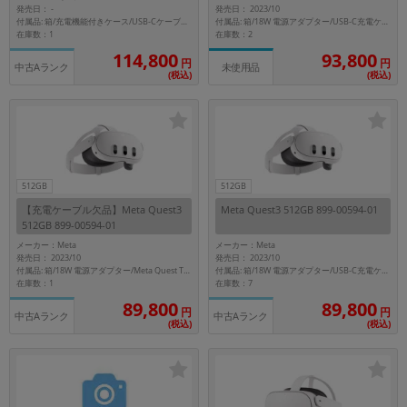
発売日：
発売日： 2023/10
-
~
付属品: 箱/充電機能付きケース/USB-Cケーブル/クリーニングクロス/マニュアル/スマートグラスクリップ (グレー)
付属品: 箱/18W 電源アダプター/USB-C充電ケーブル/Meta Quest Touch Plusコントローラーx2/手首ストラップx2/接顔部/マニュアル
在庫数：1
在庫数：2
114,800
93,800
円
円
容量
中古Aランク
未使用品
(税込)
(税込)
~
モニタサイズ
~
512GB
512GB
【充電ケーブル欠品】Meta Quest3
Meta Quest3 512GB 899-00594-01
価格
512GB 899-00594-01
メーカー：Meta
メーカー：Meta
円 ～
円
発売日： 2023/10
発売日： 2023/10
付属品: 箱/18W 電源アダプター/USB-C充電ケーブル/Meta Quest Touch Plusコントローラーx2/手首ストラップx2/接顔部/マニュアル
付属品: 箱/18W 電源アダプター/Meta Quest Touch Plusコントローラーx2/手首ストラップx2/接顔部/マニュアル
在庫数：1
在庫数：7
89,800
89,800
円
円
中古Aランク
中古Aランク
発売日
(税込)
(税込)
月 から
年
月 まで
年