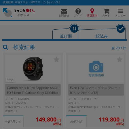
検索結果│中古スマホ・SIMフリーの【イオシス】
お問合せ
店舗案内
メニュー
ガイド
カート
並び順
絞込み
かんたんパソコン検索に切り替える
検索結果
全
209
件
フリーワード
除外ワード
32GB
Garmin fenix 8 Pro Sapphire AMOL
Even G2A スマートグラス グレー +
人気の検索ワード：
Let's note
EliteBook
MacBook
ED 51mm Ti Carbon Gray DLC/Blac
R1リング(サイズ12)
k 010-03199-21
カテゴリー
メーカー：GARMIN
メーカー：その他メーカー
発売日： 2025/08
発売日：
-
商品ジャンルの絞り込み
付属品: 箱/ウォッチバンド/チャージングケーブル/クイックスタートマニュアル
付属品: 箱/充電機能付きケース/USB-Cケーブル/クリーニングクロス/マニュアル/R1リング(サイズ12)
「スマートフォン」「タブレット」など
在庫数：1
在庫数：1
149,800
119,800
シリーズ
円
円
中古Aランク
未使用品
(税込)
(税込)
商品シリーズ名・ブランド名の絞り込み。