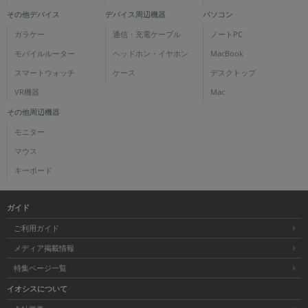
その他デバイス
デバイス周辺機器
パソコン
ガラケー
通信・充電ケーブル
ノートPC
モバイルルーター
ヘッドホン・イヤホン
MacBook
スマートウォッチ
ケース
デスクトップ
VR機器
Mac
その他周辺機器
モニター
マウス
キーボード
ガイド
ご利用ガイド
メディア掲載情報
特集ページ一覧
イオシスについて