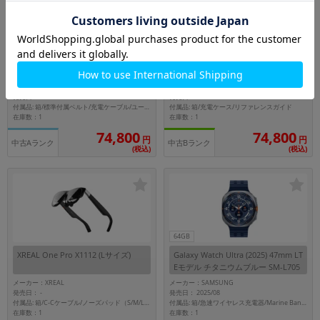
32GB
Garmin Venu X1 010-02980-12 Blac
Oakley Meta Vanguard OW8001 ホ
k
ワイトフレーム/Prizm Sapphire レ
ンズ
メーカー：GARMIN
メーカー：Meta
発売日：
発売日： 2026/05
-
付属品: 箱/充電ケース/リファレンスガイド
付属品: 箱/標準付属ベルト/充電ケーブル/ユーザマニュアル
在庫数：1
在庫数：1
74,800
74,800
円
円
中古Aランク
中古Bランク
(税込)
(税込)
64GB
XREAL One Pro X1112 (Lサイズ)
Galaxy Watch Ultra (2025) 47mm LT
Eモデル チタニウムブルー SM-L705
FZB5SJP【国内版】
メーカー：XREAL
メーカー：SAMSUNG
発売日：
発売日： 2025/08
-
付属品: 箱/C-Cケーブル/ノーズパッド（S/M/L）/クリーニングクロス/保護ケース/レンズフレーム（度数なし）/マニュアル
付属品: 箱/急速ワイヤレス充電器/Marine Band(ブルー)/マニュアル
在庫数：1
在庫数：1