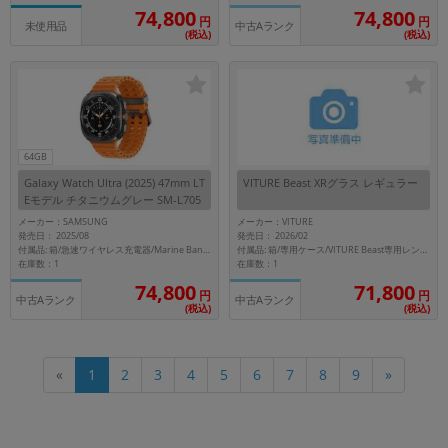
74,800
74,800
円
円
未使用品
中古Aランク
(税込)
(税込)
64GB
Galaxy Watch Ultra (2025) 47mm LT
VITURE Beast XRグラス レギュラー
Eモデル チタニウムグレー SM-L705
FZA5SJP【国内版】
メーカー：SAMSUNG
メーカー：VITURE
発売日： 2025/08
発売日： 2026/02
付属品: 箱/急速ワイヤレス充電器/Marine Band(オレンジ)/マニュアル
付属品: 箱/専用ケース/VITURE Beast専用レンズフレーム/USB-C端子マグネットケーブル/ノーズパッド(3種)/アンチクリップヘアカバー/グラスクロス/マニュアル
在庫数：1
在庫数：1
74,800
71,800
円
円
中古Aランク
中古Aランク
(税込)
(税込)
«
1
2
3
4
5
6
7
8
9
»