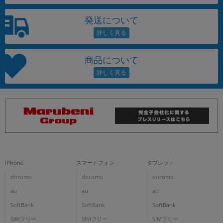
発送について
商品について
iPhone
スマートフォン
タブレット
docomo
docomo
docomo
au
au
au
SoftBank
SoftBank
SoftBank
SIMフリー
SIMフリー
SIMフリー