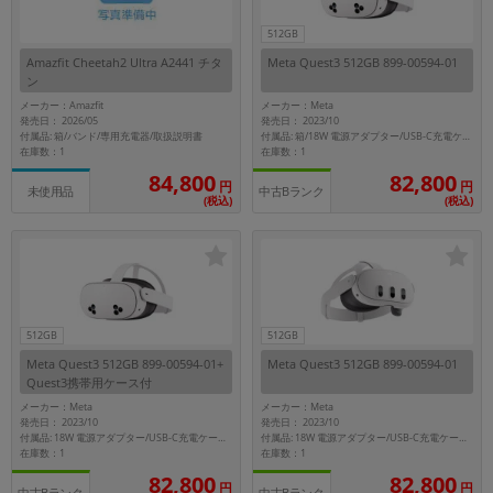
512GB
各項目のチェックボックスは「or検索」となります。
ただし機能別のみ「and検索」となります。
Amazfit Cheetah2 Ultra A2441 チタ
Meta Quest3 512GB 899-00594-01
ン
メーカー：Amazfit
メーカー：Meta
発売日： 2026/05
発売日： 2023/10
付属品: 箱/バンド/専用充電器/取扱説明書
付属品: 箱/18W 電源アダプター/USB-C充電ケーブル/Meta Quest Touch Plusコントローラーx2/接顔部/マニュアル
在庫数：1
在庫数：1
84,800
82,800
円
円
中古Bランク
未使用品
(税込)
(税込)
512GB
512GB
Meta Quest3 512GB 899-00594-01+
Meta Quest3 512GB 899-00594-01
Quest3携帯用ケース付
メーカー：Meta
メーカー：Meta
発売日： 2023/10
発売日： 2023/10
付属品: 18W 電源アダプター/USB-C充電ケーブル/Meta Quest Touch Plusコントローラーx2/手首ストラップx2/接顔部/Quest3携帯用ケース付き
付属品: 18W 電源アダプター/USB-C充電ケーブル/Meta Quest Touch Plusコントローラーx2/手首ストラップx2/接顔部
在庫数：1
在庫数：1
82,800
82,800
円
円