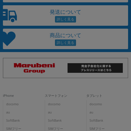
発送について
商品について
iPhone
スマートフォン
タブレット
docomo
docomo
docomo
au
au
au
SoftBank
SoftBank
SoftBank
SIMフリー
SIMフリー
SIMフリー