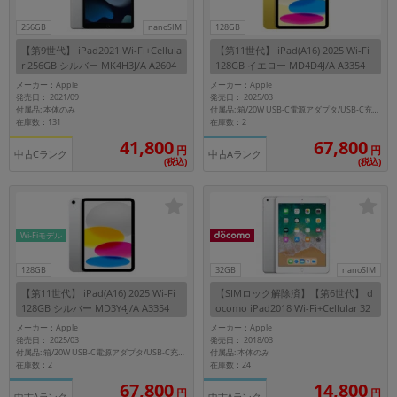
256GB
nanoSIM
128GB
各項目のチェックボックスは「or検索」となります。
ただし機能別のみ「and検索」となります。
【第9世代】 iPad2021 Wi-Fi+Cellula
【第11世代】 iPad(A16) 2025 Wi-Fi
r 256GB シルバー MK4H3J/A A2604
128GB イエロー MD4D4J/A A3354
【au版SIMフリー】
メーカー：Apple
メーカー：Apple
発売日： 2021/09
発売日： 2025/03
付属品: 本体のみ
付属品: 箱/20W USB-C電源アダプタ/USB-C充電ケーブル(1m)/マニュアル
在庫数：131
在庫数：2
41,800
67,800
円
円
中古Cランク
中古Aランク
(税込)
(税込)
Wi-Fiモデル
128GB
32GB
nanoSIM
【第11世代】 iPad(A16) 2025 Wi-Fi
【SIMロック解除済】【第6世代】 d
128GB シルバー MD3Y4J/A A3354
ocomo iPad2018 Wi-Fi+Cellular 32
GB シルバー MR6P2J/A A1954
メーカー：Apple
メーカー：Apple
発売日： 2025/03
発売日： 2018/03
付属品: 本体のみ
付属品: 箱/20W USB-C電源アダプタ/USB-C充電ケーブル(1m)/マニュアル
在庫数：2
在庫数：24
67,800
14,800
円
円