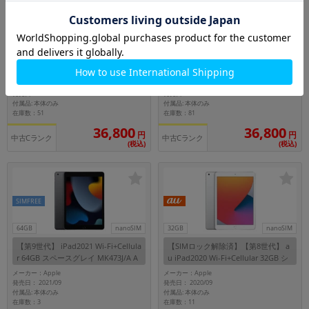
Wi-Fiモデル
Wi-Fiモデル
64GB
64GB
【第9世代】 iPad2021 Wi-Fi 64GB
【第9世代】 iPad2021 Wi-Fi 64GB
スペースグレイ MK2K3J/A A2602
シルバー MK2L3J/A A2602
メーカー：Apple
メーカー：Apple
発売日： 2021/09
発売日： 2021/09
付属品: 本体のみ
付属品: 本体のみ
在庫数：51
在庫数：81
36,800
36,800
円
円
中古Cランク
中古Cランク
(税込)
(税込)
SIMFREE
64GB
nanoSIM
32GB
nanoSIM
【第9世代】 iPad2021 Wi-Fi+Cellula
【SIMロック解除済】【第8世代】 a
r 64GB スペースグレイ MK473J/A A
u iPad2020 Wi-Fi+Cellular 32GB シ
2604 【SoftBank版SIMフリー】
ルバー MYMJ2J/A A2429
メーカー：Apple
メーカー：Apple
発売日： 2021/09
発売日： 2020/09
付属品: 本体のみ
付属品: 本体のみ
在庫数：3
在庫数：11