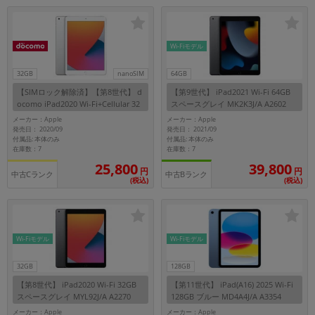
「iPhone」「Xperia」「Galaxy」など
メーカー
製造、販売メーカーの絞り込み
Wi-Fiモデル
「Apple」「SONY」「SHARP」など
32GB
nanoSIM
64GB
機能・特徴
【SIMロック解除済】【第8世代】 d
【第9世代】 iPad2021 Wi-Fi 64GB
商品の搭載機能による絞り込み
ocomo iPad2020 Wi-Fi+Cellular 32
スペースグレイ MK2K3J/A A2602
「5G対応」「防水」「ワンセグ」など
GB シルバー MYMJ2J/A A2429
メーカー：Apple
メーカー：Apple
ドライブ
発売日： 2020/09
発売日： 2021/09
付属品: 本体のみ
付属品: 本体のみ
ドライブの絞り込み
在庫数：7
在庫数：7
25,800
39,800
円
円
ランク
中古Cランク
中古Bランク
(税込)
(税込)
商品状態の絞り込み
「新品」「未使用」「中古」など
CPU
CPUの絞り込み
Wi-Fiモデル
Wi-Fiモデル
OS
32GB
128GB
OSの絞り込み
【第8世代】 iPad2020 Wi-Fi 32GB
【第11世代】 iPad(A16) 2025 Wi-Fi
スペースグレイ MYL92J/A A2270
128GB ブルー MD4A4J/A A3354
メモリ
メーカー：Apple
メーカー：Apple