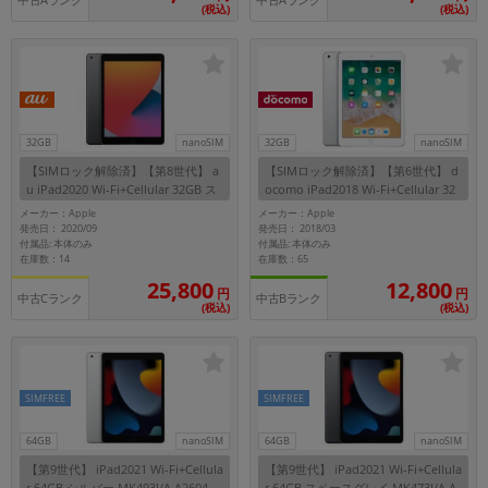
中古Aランク
中古Aランク
(税込)
(税込)
32GB
nanoSIM
32GB
nanoSIM
【SIMロック解除済】【第8世代】 a
【SIMロック解除済】【第6世代】 d
u iPad2020 Wi-Fi+Cellular 32GB ス
ocomo iPad2018 Wi-Fi+Cellular 32
ペースグレイ MYMH2J/A A2429
GB シルバー MR6P2J/A A1954
メーカー：Apple
メーカー：Apple
発売日： 2020/09
発売日： 2018/03
付属品: 本体のみ
付属品: 本体のみ
在庫数：14
在庫数：65
25,800
12,800
円
円
中古Cランク
中古Bランク
(税込)
(税込)
SIMFREE
SIMFREE
64GB
nanoSIM
64GB
nanoSIM
【第9世代】 iPad2021 Wi-Fi+Cellula
【第9世代】 iPad2021 Wi-Fi+Cellula
r 64GB シルバー MK493J/A A2604
r 64GB スペースグレイ MK473J/A A