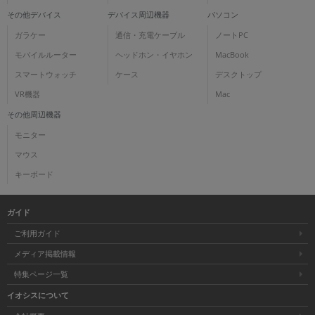
その他デバイス
デバイス周辺機器
パソコン
ガラケー
通信・充電ケーブル
ノートPC
モバイルルーター
ヘッドホン・イヤホン
MacBook
スマートウォッチ
ケース
デスクトップ
VR機器
Mac
その他周辺機器
モニター
マウス
キーボード
ガイド
ご利用ガイド
メディア掲載情報
特集ページ一覧
イオシスについて