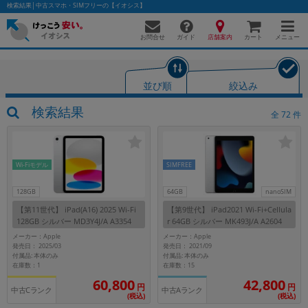
検索結果│中古スマホ・SIMフリーの【イオシス】
お問合せ
店舗案内
メニュー
ガイド
カート
並び順
絞込み
かんたんパソコン検索に切り替える
検索結果
全
72
件
フリーワード
Wi-Fiモデル
SIMFREE
除外ワード
128GB
64GB
nanoSIM
【第11世代】 iPad(A16) 2025 Wi-Fi
【第9世代】 iPad2021 Wi-Fi+Cellula
人気の検索ワード：
Let's note
EliteBook
MacBook
128GB シルバー MD3Y4J/A A3354
r 64GB シルバー MK493J/A A2604
【au版SIMフリー】
カテゴリー
メーカー：Apple
メーカー：Apple
発売日： 2025/03
発売日： 2021/09
商品ジャンルの絞り込み
付属品: 本体のみ
付属品: 本体のみ
「スマートフォン」「タブレット」など
在庫数：1
在庫数：15
60,800
42,800
シリーズ
円
円
中古Cランク
中古Aランク
(税込)
(税込)
商品シリーズ名・ブランド名の絞り込み。