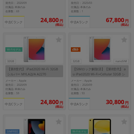
発売日： 2020/09
発売日： 2025/03
~
付属品: 本体のみ
付属品: 本体のみ
在庫数：69
在庫数：1
24,800
67,800
円
円
容量
中古Cランク
中古Aランク
(税込)
(税込)
~
モニタサイズ
Wi-Fiモデル
~
32GB
32GB
nanoSIM
【第8世代】 iPad2020 Wi-Fi 32GB
【SIMロック解除済】【第8世代】 a
価格
シルバー MYLA2J/A A2270
u iPad2020 Wi-Fi+Cellular 32GB シ
ルバー MYMJ2J/A A2429
メーカー：Apple
メーカー：Apple
円 ～
円
発売日： 2020/09
発売日： 2020/09
付属品: 本体のみ
付属品: 本体のみ
在庫数：59
在庫数：93
24,800
30,800
円
円
中古Cランク
中古Aランク
発売日
(税込)
(税込)
月 から
年
月 まで
年
SIMFREE
Wi-Fiモデル