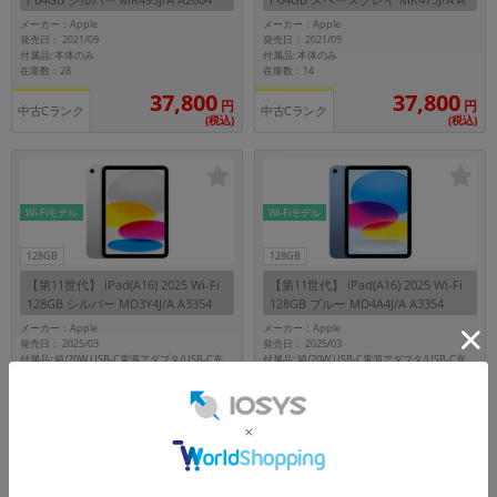
【docomo版SIMフリー】
2604 【au版SIMフリー】
メーカー：Apple
メーカー：Apple
発売日： 2021/09
発売日： 2021/09
付属品: 本体のみ
付属品: 本体のみ
在庫数：28
在庫数：14
37,800
37,800
円
円
中古Cランク
中古Cランク
(税込)
(税込)
Wi-Fiモデル
Wi-Fiモデル
128GB
128GB
【第11世代】 iPad(A16) 2025 Wi-Fi
【第11世代】 iPad(A16) 2025 Wi-Fi
128GB シルバー MD3Y4J/A A3354
128GB ブルー MD4A4J/A A3354
メーカー：Apple
メーカー：Apple
発売日： 2025/03
発売日： 2025/03
付属品: 箱/20W USB-C電源アダプタ/USB-C充電ケーブル(1m)/マニュアル
付属品: 箱/20W USB-C電源アダプタ/USB-C充電ケーブル(1m)/マニュアル
在庫数：8
在庫数：7
69,800
69,800
円
円
未使用品
未使用品
(税込)
(税込)