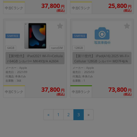
37,800
25,800
円
円
中古Cランク
中古Cランク
(税込)
(税込)
SIMFREE
SIMFREE
64GB
nanoSIM
128GB
【第9世代】 iPad2021 Wi-Fi+Cellula
【第11世代】 iPad(A16) 2025 Wi-Fi+
r 64GB シルバー MK493J/A A2604
Cellular 128GB シルバー MD7F4J/A
【au版SIMフリー】
A3355 【au版SIMフリー】
メーカー：Apple
メーカー：Apple
発売日： 2021/09
発売日： 2025/03
付属品: 本体のみ
付属品: 本体のみ
在庫数：344
在庫数：1
37,800
73,800
円
円
中古Cランク
中古Bランク
(税込)
(税込)
«
1
2
3
»