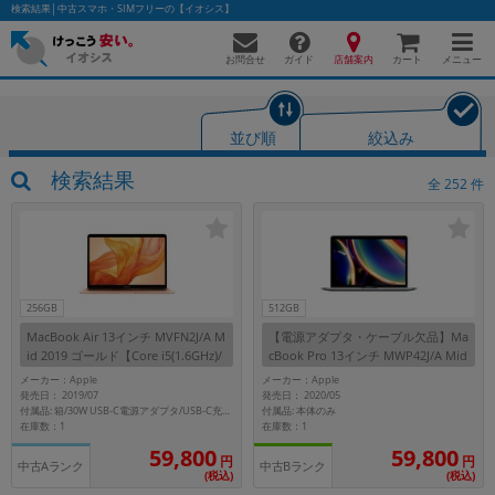
検索結果│中古スマホ・SIMフリーの【イオシス】
お問合せ
店舗案内
メニュー
ガイド
カート
並び順
絞込み
かんたんパソコン検索に切り替える
検索結果
全
252
件
フリーワード
除外ワード
256GB
512GB
MacBook Air 13インチ MVFN2J/A M
【電源アダプタ・ケーブル欠品】Ma
人気の検索ワード：
Let's note
EliteBook
MacBook
id 2019 ゴールド【Core i5(1.6GHz)/
cBook Pro 13インチ MWP42J/A Mid
16GB/256GB SSD】
2020 スペースグレイ【Core i5(2.0G
カテゴリー
メーカー：Apple
メーカー：Apple
Hz)/16GB/512GB SSD】
発売日： 2019/07
発売日： 2020/05
商品ジャンルの絞り込み
付属品: 本体のみ
付属品: 箱/30W USB-C電源アダプタ/USB-C充電ケーブル/マニュアル
「スマートフォン」「タブレット」など
在庫数：1
在庫数：1
59,800
59,800
シリーズ
円
円
中古Aランク
中古Bランク
(税込)
(税込)
商品シリーズ名・ブランド名の絞り込み。