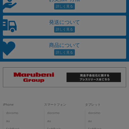
発送について
商品について
iPhone
スマートフォン
タブレット
docomo
docomo
docomo
au
au
au
SoftBank
SoftBank
SoftBank