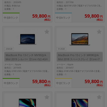
Hz)/16GB/512GB SSD】
発売日： 2020/05
発売日： 2017/06
メモリ
付属品: 本体のみ
付属品: 箱/61W USB-C電源アダプタ/USB-C充電ケーブル/マニュアル
在庫数：1
在庫数：1
~
59,800
59,800
円
円
中古Bランク
中古Aランク
(税込)
(税込)
容量
~
モニタサイズ
256GB
512GB
~
MacBook Pro 13インチ MV992J/A
MacBook Pro 13インチ MR9R2J/A
Mid 2019 シルバー【Core i5(2.4GH
Mid 2018 スペースグレイ【Core i7
z)/8GB/256GB SSD】
(2.7GHz)/16GB/512GB SSD】
メーカー：Apple
メーカー：Apple
価格
発売日： 2019/05
発売日： 2018/07
付属品: 61W USB-C電源アダプタ/USB-C充電ケーブル/インターネットリカバリ
付属品: 61W USB-C電源アダプタ/USB-C充電ケーブル
円 ～
円
在庫数：1
在庫数：1
59,800
59,800
円
円
中古Bランク
中古Cランク
(税込)
(税込)
発売日
月 から
年