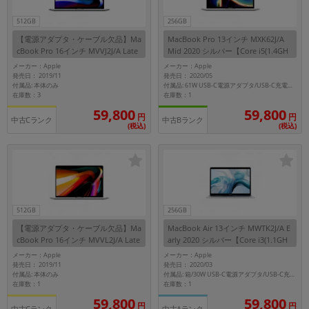
月 まで
年
512GB
256GB
【電源アダプタ・ケーブル欠品】Ma
MacBook Pro 13インチ MXK62J/A
各項目のチェックボックスは「or検索」となります。
cBook Pro 16インチ MVVJ2J/A Late
Mid 2020 シルバー【Core i5(1.4GH
ただし機能別のみ「and検索」となります。
2019 スペースグレイ【Core i7(2.6G
z)/8GB/256GB SSD】
メーカー：Apple
メーカー：Apple
Hz)/16GB/512GB SSD】
発売日： 2019/11
発売日： 2020/05
付属品: 本体のみ
付属品: 61W USB-C電源アダプタ/USB-C充電ケーブル
在庫数：3
在庫数：1
59,800
59,800
円
円
中古Cランク
中古Bランク
(税込)
(税込)
512GB
256GB
【電源アダプタ・ケーブル欠品】Ma
MacBook Air 13インチ MWTK2J/A E
cBook Pro 16インチ MVVL2J/A Late
arly 2020 シルバー【Core i3(1.1GH
2019 シルバー【Core i7(2.6GHz)/16
z)/8GB/256GB SSD】
メーカー：Apple
メーカー：Apple
GB/512GB SSD】
発売日： 2019/11
発売日： 2020/03
付属品: 本体のみ
付属品: 箱/30W USB-C電源アダプタ/USB-C充電ケーブル(2m)/マニュアル/インターネットリカバリ
在庫数：1
在庫数：1
59,800
59,800
円
円