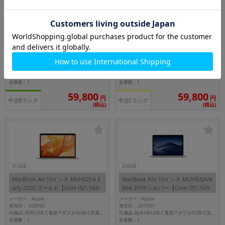
256GB
256GB
MacBook Pro 13インチ MXK32J/A
MacBook Pro 13インチ MXK32J/A
Mid 2020 スペースグレイ【Core i5
Mid 2020 スペースグレイ【Core i5
(1.4GHz)/8GB/256GB SSD】
(1.4GHz)/16GB/256GB SSD】
メーカー：Apple
メーカー：Apple
発売日： 2020/05
発売日： 2020/05
付属品: 61W USB-C電源アダプタ/USB-C充電ケーブル
付属品: 61W USB-C電源アダプタ/USB-C充電ケーブル
在庫数：1
在庫数：1
59,800
59,800
円
円
中古Bランク
中古Cランク
(税込)
(税込)
512GB
256GB
MacBook Air 13インチ MVH52J/A E
MacBook Pro 13インチ MUHR2JA/A
arly 2020 ゴールド【Core i5(1.1GH
Mid 2019 シルバー【Core i7(1.7GH
z)/8GB/512GB SSD】
z)/16GB/256GB SSD】
メーカー：Apple
メーカー：Apple
発売日： 2020/03
発売日： 2019/07
付属品: 30W USB-C電源アダプタ/USB-C充電ケーブル(2m)
付属品: 箱/61W USB-C電源アダプタ/USB-C充電ケーブル/マニュアル
在庫数：1
在庫数：1