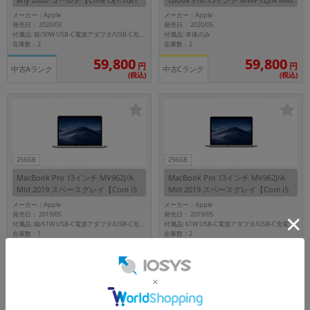
z)/8GB/256GB SSD】
2020 シルバー【Core i7(2.3GHz)/16
メーカー：Apple
メーカー：Apple
GB/512GB SSD】
発売日： 2020/03
発売日： 2020/05
付属品: 本体のみ
付属品: 箱/30W USB-C電源アダプタ/USB-C充電ケーブル(2m)/マニュアル/インターネットリカバリ
在庫数：2
在庫数：2
59,800
59,800
円
円
中古Aランク
中古Cランク
(税込)
(税込)
256GB
256GB
MacBook Pro 13インチ MV962J/A
MacBook Pro 13インチ MV962J/A
Mid 2019 スペースグレイ【Core i5
Mid 2019 スペースグレイ【Core i5
(2.4GHz)/8GB/256GB SSD】
(2.4GHz)/8GB/256GB SSD】
メーカー：Apple
メーカー：Apple
発売日： 2019/05
発売日： 2019/05
付属品: 箱/61W USB-C電源アダプタ/USB-C充電ケーブル/マニュアル
付属品: 61W USB-C電源アダプタ/USB-C充電ケーブル
在庫数：1
在庫数：2
59,800
59,800
円
円
中古Bランク
中古Bランク
(税込)
(税込)