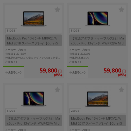
「iPhone」「Xperia」「Galaxy」など
macbook
メーカー
製造、販売メーカーの絞り込み
512GB
512GB
「Apple」「SONY」「SHARP」など
MacBook Pro 13インチ MR9R2J/A
【電源アダプタ・ケーブル欠品】Ma
機能・特徴
Mid 2018 スペースグレイ【Core i5
cBook Pro 13インチ MWP72J/A Mid
(2.3GHz)/16GB/512GB SSD】
2020 シルバー【Core i5(2.0GHz)/16
商品の搭載機能による絞り込み
メーカー：Apple
メーカー：Apple
GB/512GB SSD】
「5G対応」「防水」「ワンセグ」など
発売日： 2018/07
発売日： 2020/05
付属品: 本体のみ
付属品: 61W USB-C電源アダプタ/USB-C充電ケーブル
在庫数：1
在庫数：1
ドライブ
59,800
59,800
ドライブの絞り込み
円
円
中古Bランク
中古Bランク
(税込)
(税込)
ランク
商品状態の絞り込み
「新品」「未使用」「中古」など
CPU
CPUの絞り込み
512GB
256GB
【電源アダプタ・ケーブル欠品】Ma
MacBook Pro 13インチ MPXV2J/A
OS
cBook Pro 13インチ MWP42J/A Mid
Mid 2017 スペースグレイ【Core i5
OSの絞り込み
2020 スペースグレイ【Core i5(2.0G
(3.1GHz)/16GB/256GB SSD】
メーカー：Apple
メーカー：Apple