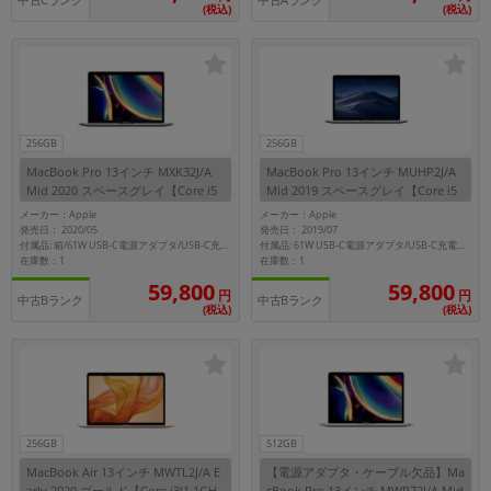
中古Cランク
中古Aランク
(税込)
(税込)
256GB
256GB
MacBook Pro 13インチ MXK32J/A
MacBook Pro 13インチ MUHP2J/A
Mid 2020 スペースグレイ【Core i5
Mid 2019 スペースグレイ【Core i5
(1.4GHz)/8GB/256GB SSD】
(1.4GHz)/16GB/256GB SSD】
メーカー：Apple
メーカー：Apple
発売日： 2020/05
発売日： 2019/07
付属品: 箱/61W USB-C電源アダプタ/USB-C充電ケーブル/マニュアル/インターネットリカバリ
付属品: 61W USB-C電源アダプタ/USB-C充電ケーブル
在庫数：1
在庫数：1
59,800
59,800
円
円
中古Bランク
中古Bランク
(税込)
(税込)
256GB
512GB
MacBook Air 13インチ MWTL2J/A E
【電源アダプタ・ケーブル欠品】Ma
arly 2020 ゴールド【Core i3(1.1GH
cBook Pro 13インチ MWP72J/A Mid