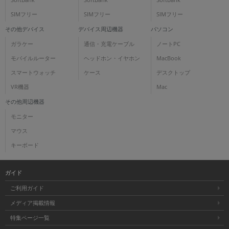
SIMフリー
SIMフリー
SIMフリー
その他デバイス
デバイス周辺機器
パソコン
ガラケー
通信・充電ケーブル
ノートPC
モバイルルーター
ヘッドホン・イヤホン
MacBook
スマートウォッチ
ケース
デスクトップ
VR機器
Mac
その他周辺機器
モニター
マウス
キーボード
ガイド
ご利用ガイド
メディア掲載情報
特集ページ一覧