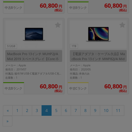
60,800
60,800
円
円
中古Bランク
中古Bランク
(税込)
(税込)
512GB
1TB
MacBook Pro 13インチ MUHP2J/A
【電源アダプタ・ケーブル欠品】Ma
Mid 2019 スペースグレイ【Core i5
cBook Pro 13インチ MWP82J/A Mid
(1.4GHz)/16GB/512GB SSD】
2020 シルバー【Core i5(2.0GHz)/16
メーカー：Apple
メーカー：Apple
GB/1TB SSD】
発売日： 2019/07
発売日： 2020/05
付属品: 本体のみ
付属品: 箱/61W USB-C電源アダプタ/USB-C充電ケーブル/マニュアル
在庫数：1
在庫数：1
60,800
60,800
円
円
中古Bランク
中古Cランク
(税込)
(税込)
10
11
«
1
2
3
4
5
6
7
8
9
»