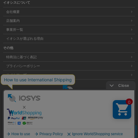
イオシスについて
会社概要
店舗案内
事業所一覧
イオシスが選ばれる理由
その他
特商法に基づく表記
プライバシーポリシー
サイトマップ
大阪府公安委員会発行 古物商許可証 第621121002176号
クリア
Copyright © 株式会社イオシス All Rights Reserved.
商品を探す