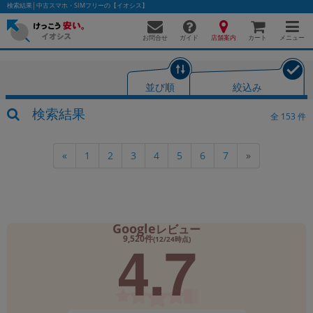
検索結果│中古スマホ・SIMフリーの【イオシス】
お問合せ
店舗案内
メニュー
ガイド
カート
並び順
絞込み
かんたんパソコン検索に切り替える
検索結果
全
153
件
1
2
3
4
5
6
7
«
»
フリーワード
除外ワード
人気の検索ワード：
Let's note
EliteBook
MacBook
Google
レビュー
4.7
9,520件
カテゴリー
(12/24時点)
商品ジャンルの絞り込み
「スマートフォン」「タブレット」など
シリーズ
商品シリーズ名・ブランド名の絞り込み。