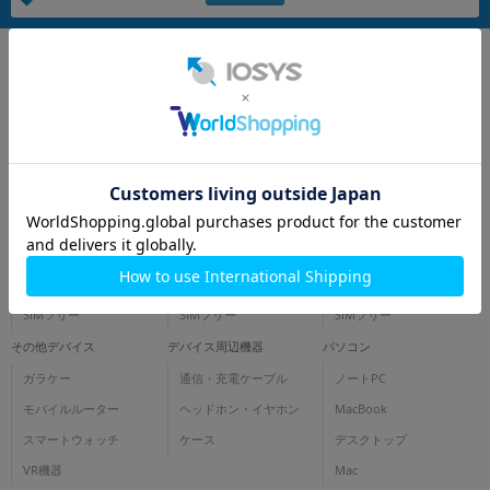
~
容量
~
モニタサイズ
iPhone
スマートフォン
タブレット
~
docomo
docomo
docomo
au
au
au
価格
SoftBank
SoftBank
SoftBank
円 ～
円
SIMフリー
SIMフリー
SIMフリー
その他デバイス
デバイス周辺機器
パソコン
ガラケー
通信・充電ケーブル
ノートPC
発売日
モバイルルーター
ヘッドホン・イヤホン
MacBook
月 から
年
スマートウォッチ
ケース
デスクトップ
VR機器
Mac
月 まで
年