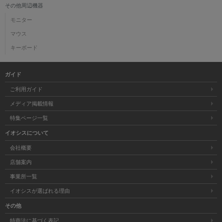
その他周辺機器
各項目のチェックボックスは「or検索」となります。
モニター
ただし機能別のみ「and検索」となります。
マウス
キーボード
ガイド
ご利用ガイド
メディア掲載情報
特集ページ一覧
イオシスについて
会社概要
店舗案内
事業所一覧
イオシスが選ばれる理由
その他
特商法に基づく表記