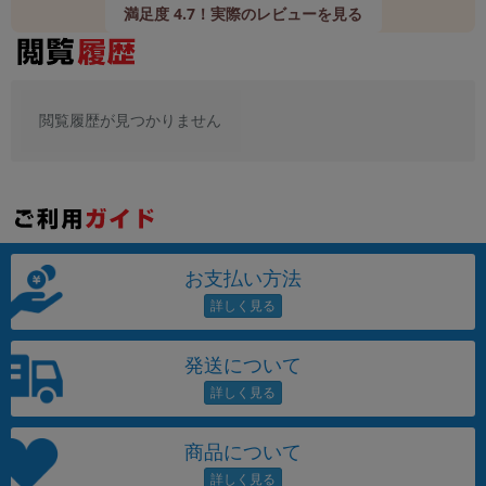
「iPhone」「Xperia」「Galaxy」など
満足度 4.7！実際のレビューを見る
メーカー
製造、販売メーカーの絞り込み
「Apple」「SONY」「SHARP」など
閲覧履歴が見つかりません
機能・特徴
商品の搭載機能による絞り込み
「5G対応」「防水」「ワンセグ」など
ドライブ
ドライブの絞り込み
ランク
お支払い方法
商品状態の絞り込み
「新品」「未使用」「中古」など
CPU
発送について
CPUの絞り込み
OS
OSの絞り込み
商品について
メモリ