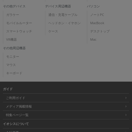
その他デバイス
デバイス周辺機器
パソコン
ガラケー
通信・充電ケーブル
ノートPC
モバイルルーター
ヘッドホン・イヤホン
MacBook
スマートウォッチ
ケース
デスクトップ
VR機器
Mac
その他周辺機器
モニター
マウス
キーボード
ガイド
ご利用ガイド
メディア掲載情報
特集ページ一覧
イオシスについて