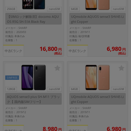
256GB
nanoSIM
64GB
nanoSIM
各項目のチェックボックスは「or検索」となります。
ただし機能別のみ「and検索」となります。
【SIMロック解除済】docomo AQU
UQmobile AQUOS sense3 SHV45 Li
OS R5G SH-51A Black Ray
ght Copper
メーカー：SHARP
メーカー：SHARP
発売日： 2020/03
発売日： 2019/11
付属品: 本体のみ
付属品: 箱/説明書
在庫数：1
在庫数：1
16,800
6,980
円
円
中古Cランク
中古Cランク
(税込)
(税込)
SIMFREE
128GB
nanoSIM
64GB
nanoSIM
AQUOS sense3 plus SH-M11 ブラッ
UQmobile AQUOS sense3 SHV45 Li
ク【 国内版SIMフリー】
ght Copper
メーカー：SHARP
メーカー：SHARP
発売日： 2019/12
発売日： 2019/11
付属品: 本体のみ
付属品: 本体のみ
在庫数：1
在庫数：1
8,980
6,980
円
円