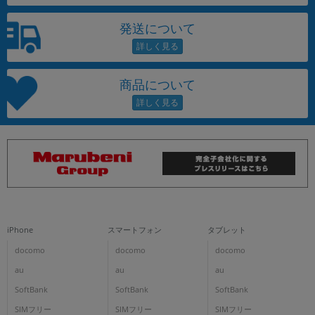
発送について
商品について
iPhone
スマートフォン
タブレット
docomo
docomo
docomo
au
au
au
SoftBank
SoftBank
SoftBank
SIMフリー
SIMフリー
SIMフリー