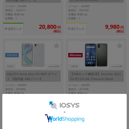
ー
メーカー：SHARP
メーカー：SHARP
発売日： 2022/11
発売日： 2021/02
付属品: 本体のみ
付属品: 本体のみ
在庫数：1
在庫数：1
20,800
9,980
円
円
中古Bランク
中古Cランク
(税込)
(税込)
SIMFREE
32GB
nanoSIM
128GB
nanoSIM
AQUOS sense plus SH-M07 ホワイ
【SIMロック解除済】docomo AQU
ト 【国内版 SIMフリー】
OS R3 SH-04L Premium Black
メーカー：SHARP
メーカー：SHARP
発売日： 2018/06
発売日： 2019/06
付属品: 本体のみ
付属品: 本体のみ
在庫数：1
在庫数：1
5,980
9,980
円
円
中古Cランク
中古Cランク
(税込)
(税込)