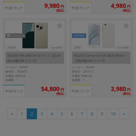
9,980
4,980
円
円
中古Cランク
中古Cランク
(税込)
(税込)
SIMFREE
256GB
nanoSIM
32GB
nanoSIM
AQUOS R9 A401SH ホワイト【Soft
AQUOS sense lite SH-M05 White
Bank版SIMフリー】
【国内版SIMフリー】
メーカー：SHARP
メーカー：SHARP
発売日： 2024/07
発売日： 2017/12
付属品: 本体のみ
付属品: 本体のみ
在庫数：1
在庫数：1
54,800
3,980
円
円
中古Aランク
中古Cランク
(税込)
(税込)
10
«
1
2
3
4
5
6
7
8
9
»