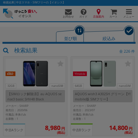
検索結果│中古スマホ・SIMフリーの【イオシス】
お問合せ
店舗案内
メニュー
ガイド
カート
並び順
絞込み
かんたんパソコン検索に切り替える
検索結果
全
226
件
フリーワード
Y!mobile
除外ワード
32GB
nanoSIM
64GB
nanoSIM
【SIMロック解除済】au AQUOS se
AQUOS wish3 A302SH グリーン【Y!
人気の検索ワード：
Let's note
EliteBook
MacBook
nse3 basic SHV48 Black
mobile版 SIMフリー】
カテゴリー
メーカー：SHARP
メーカー：SHARP
発売日： 2020/06
発売日： 2023/07
商品ジャンルの絞り込み
付属品: 本体のみ
付属品: 本体のみ
「スマートフォン」「タブレット」など
在庫数：1
在庫数：1
14,800
8,980
シリーズ
円
円
中古Aランク
中古Bランク
(税込)
(税込)
商品シリーズ名・ブランド名の絞り込み。