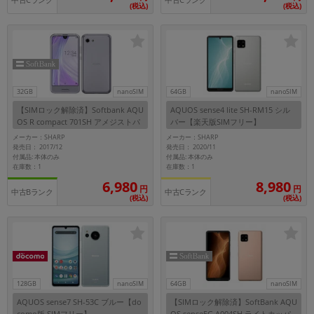
中古Cランク
中古Cランク
(税込)
(税込)
32GB
nanoSIM
64GB
nanoSIM
【SIMロック解除済】Softbank AQU
AQUOS sense4 lite SH-RM15 シル
OS R compact 701SH アメジストパ
バー【楽天版SIMフリー】
ープル
メーカー：SHARP
メーカー：SHARP
発売日： 2017/12
発売日： 2020/11
付属品: 本体のみ
付属品: 本体のみ
在庫数：1
在庫数：1
6,980
8,980
円
円
中古Bランク
中古Cランク
(税込)
(税込)
128GB
nanoSIM
64GB
nanoSIM
AQUOS sense7 SH-53C ブルー【do
【SIMロック解除済】SoftBank AQU
como版 SIMフリー】
OS sense5G A004SH ライトカッパ