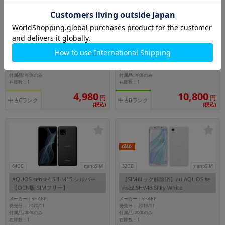
64GB
nanoSIM
64GB
nanoSIM
【SIMロック解除済】au AQUOS R S
AQUOS wish SH-M20 Charcoal【R
HV39 ZIRCONIA WHITE
AM4GB/ROM64GB/楽天版 SIMフリ
ー】
メーカー：SHARP
メーカー：SHARP
発売日： 2017/07
発売日： 2022/02
付属品: 本体のみ
付属品: 本体のみ
在庫数：1
在庫数：1
10,800
4,980
円
円
中古Cランク
中古Bランク
(税込)
(税込)
64GB
nanoSIM
32GB
nanoSIM
AQUOS sense4 SH-M15 シルバー
【SIMロック解除済】au AQUOS se
【OCN版 SIMフリー】
nse2 SHV43 Silky White
メーカー：SHARP
メーカー：SHARP
発売日： 2020/11
発売日： 2018/11
付属品: 本体のみ
付属品: 本体のみ
在庫数：1
在庫数：1