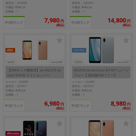
発売日： 2018/06
発売日： 2023/07
~
付属品: 本体のみ
付属品: 本体のみ
在庫数：1
在庫数：1
14,800
7,980
円
円
容量
中古Bランク
中古Bランク
(税込)
(税込)
~
モニタサイズ
SIMFREE
~
64GB
nanoSIM
128GB
nanoSIM
【SIMロック解除済】au AQUOS se
AQUOS sense3 plus SH-M11 ムーン
価格
nse3 SHV45 ライトカッパー
ブルー【 国内版SIMフリー】
メーカー：SHARP
メーカー：SHARP
円 ～
円
発売日： 2019/11
発売日： 2019/12
付属品: 本体のみ
付属品: 本体のみ
在庫数：1
在庫数：1
6,980
8,980
円
円
中古Cランク
中古Cランク
発売日
(税込)
(税込)
月 から
年
月 まで
年