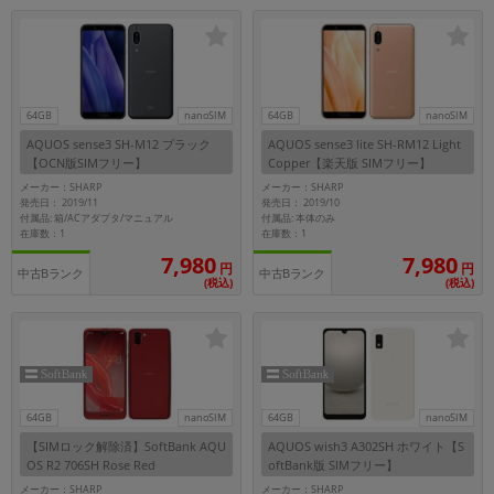
「iPhone」「Xperia」「Galaxy」など
メーカー
製造、販売メーカーの絞り込み
「Apple」「SONY」「SHARP」など
64GB
nanoSIM
64GB
nanoSIM
機能・特徴
AQUOS sense3 SH-M12 ブラック
AQUOS sense3 lite SH-RM12 Light
商品の搭載機能による絞り込み
【OCN版SIMフリー】
Copper【楽天版 SIMフリー】
「5G対応」「防水」「ワンセグ」など
メーカー：SHARP
メーカー：SHARP
ドライブ
発売日： 2019/11
発売日： 2019/10
付属品: 箱/ACアダプタ/マニュアル
付属品: 本体のみ
ドライブの絞り込み
在庫数：1
在庫数：1
7,980
7,980
円
円
ランク
中古Bランク
中古Bランク
(税込)
(税込)
商品状態の絞り込み
「新品」「未使用」「中古」など
CPU
CPUの絞り込み
OS
64GB
nanoSIM
64GB
nanoSIM
OSの絞り込み
【SIMロック解除済】SoftBank AQU
AQUOS wish3 A302SH ホワイト【S
OS R2 706SH Rose Red
oftBank版 SIMフリー】
メモリ
メーカー：SHARP
メーカー：SHARP