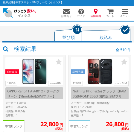
検索結果│中古スマホ・SIMフリーの【イオシス】
お問合せ
店舗案内
メニュー
ガイド
カート
並び順
絞込み
かんたんパソコン検索に切り替える
検索結果
全
510
件
フリーワード
Y!mobile
SIMFREE
除外ワード
128GB
nanoSIM
128GB
nanoSIM
OPPO Reno11 A A401OP ダークグ
Nothing Phone(2a) ブラック【RAM
人気の検索ワード：
Let's note
EliteBook
MacBook
リーン【Y!mobile版SIMフリー】
8GB/ROM128GB 国内版 SIMフリ
ー】
カテゴリー
メーカー：OPPO
メーカー：Nothing Technology
発売日： 2024/06
発売日： 2024/03
商品ジャンルの絞り込み
付属品: 本体のみ
付属品: 箱/Nothingケーブル(Type-C - Type-C)/SIMトレイ取り出しツール/マニュアル
「スマートフォン」「タブレット」など
在庫数：1
在庫数：1
22,800
26,800
シリーズ
円
円
中古Bランク
中古Aランク
(税込)
(税込)
商品シリーズ名・ブランド名の絞り込み。