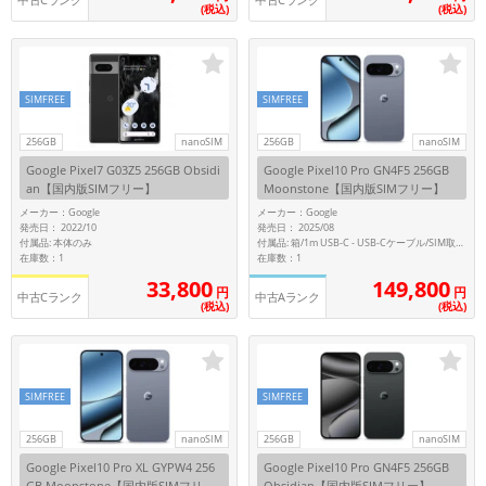
中古Cランク
中古Cランク
(税込)
(税込)
SIMFREE
SIMFREE
256GB
nanoSIM
256GB
nanoSIM
Google Pixel7 G03Z5 256GB Obsidi
Google Pixel10 Pro GN4F5 256GB
an【国内版SIMフリー】
Moonstone【国内版SIMフリー】
メーカー：Google
メーカー：Google
発売日： 2022/10
発売日： 2025/08
付属品: 本体のみ
付属品: 箱/1m USB-C - USB-Cケーブル/SIM取り出しツール/マニュアル
在庫数：1
在庫数：1
149,800
33,800
円
円
中古Cランク
中古Aランク
(税込)
(税込)
SIMFREE
SIMFREE
256GB
nanoSIM
256GB
nanoSIM
Google Pixel10 Pro XL GYPW4 256
Google Pixel10 Pro GN4F5 256GB
GB Moonstone【国内版SIMフリ
Obsidian【国内版SIMフリー】