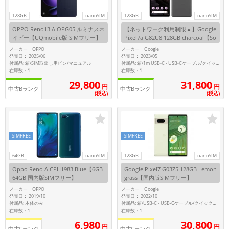
128GB
nanoSIM
128GB
nanoSIM
各項目のチェックボックスは「or検索」となります。
ただし機能別のみ「and検索」となります。
OPPO Reno13 A OPG05 ルミナスネ
【ネットワーク利用制限▲】Google
イビー【UQmobile版 SIMフリー】
Pixel7a G82U8 128GB charcoal【So
ftBank版SIMフリー】
メーカー：OPPO
メーカー：Google
発売日： 2025/06
発売日： 2023/05
付属品: 箱/SIM取出し用ピン/マニュアル
付属品: 箱/1m USB-C - USB-Cケーブル/クイックスイッチアダプター/SIMツール/マニュアル
在庫数：1
在庫数：1
29,800
31,800
円
円
中古Bランク
中古Bランク
(税込)
(税込)
SIMFREE
SIMFREE
64GB
nanoSIM
128GB
nanoSIM
Oppo Reno A CPH1983 Blue【6GB
Google Pixel7 G03Z5 128GB Lemon
64GB 国内版SIMフリー】
grass【国内版SIMフリー】
メーカー：OPPO
メーカー：Google
発売日： 2019/10
発売日： 2022/10
付属品: 本体のみ
付属品: 箱/USB-C - USB-Cケーブル/クイックスイッチアダプター/SIMツール/クイックスタートガイド
在庫数：1
在庫数：1
6,980
30,800
円
円