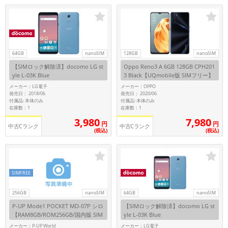
「iPhone」「Xperia」「Galaxy」など
メーカー
製造、販売メーカーの絞り込み
「Apple」「SONY」「SHARP」など
64GB
nanoSIM
128GB
nanoSIM
機能・特徴
【SIMロック解除済】docomo LG st
Oppo Reno3 A 6GB 128GB CPH201
商品の搭載機能による絞り込み
yle L-03K Blue
3 Black【UQmobile版 SIMフリー】
「5G対応」「防水」「ワンセグ」など
メーカー：LG電子
メーカー：OPPO
ドライブ
発売日： 2018/06
発売日： 2020/06
付属品: 本体のみ
付属品: 本体のみ
ドライブの絞り込み
在庫数：1
在庫数：1
3,980
7,980
円
円
ランク
中古Cランク
中古Cランク
(税込)
(税込)
商品状態の絞り込み
「新品」「未使用」「中古」など
CPU
CPUの絞り込み
SIMFREE
OS
256GB
nanoSIM
64GB
nanoSIM
OSの絞り込み
P-UP Mode1 POCKET MD-07P シロ
【SIMロック解除済】docomo LG st
【RAM8GB/ROM256GB/国内版 SIM
yle L-03K Blue
メモリ
フリー】
メーカー：P-UP World
メーカー：LG電子