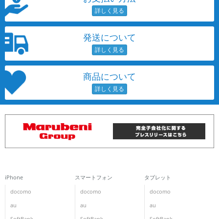
発送について
商品について
iPhone
スマートフォン
タブレット
docomo
docomo
docomo
au
au
au
SoftBank
SoftBank
SoftBank