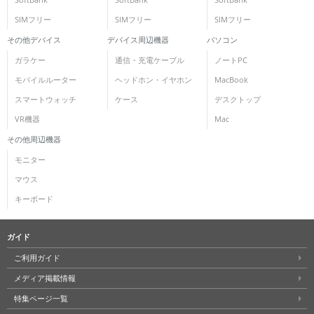
SIMフリー
SIMフリー
SIMフリー
その他デバイス
デバイス周辺機器
パソコン
ガラケー
通信・充電ケーブル
ノートPC
モバイルルーター
ヘッドホン・イヤホン
MacBook
スマートウォッチ
ケース
デスクトップ
VR機器
Mac
その他周辺機器
モニター
マウス
キーボード
ガイド
ご利用ガイド
メディア掲載情報
特集ページ一覧