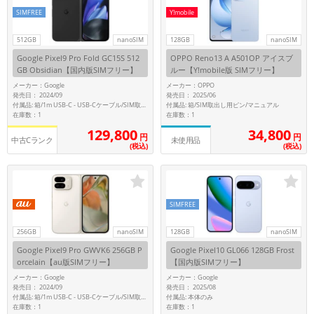
SIMFREE
Y!mobile
512GB
nanoSIM
128GB
nanoSIM
Google Pixel9 Pro Fold GC15S 512
OPPO Reno13 A A501OP アイスブ
GB Obsidian【国内版SIMフリー】
ルー【Y!mobile版 SIMフリー】
メーカー：Google
メーカー：OPPO
発売日： 2024/09
発売日： 2025/06
付属品: 箱/SIM取出し用ピン/マニュアル
付属品: 箱/1m USB-C - USB-Cケーブル/SIM取り出しツール/マニュアル
在庫数：1
在庫数：1
129,800
34,800
円
円
中古Cランク
未使用品
(税込)
(税込)
SIMFREE
256GB
nanoSIM
128GB
nanoSIM
Google Pixel9 Pro GWVK6 256GB P
Google Pixel10 GL066 128GB Frost
orcelain【au版SIMフリー】
【国内版SIMフリー】
メーカー：Google
メーカー：Google
発売日： 2024/09
発売日： 2025/08
付属品: 本体のみ
付属品: 箱/1m USB-C - USB-Cケーブル/SIM取り出しツール/マニュアル
在庫数：1
在庫数：1