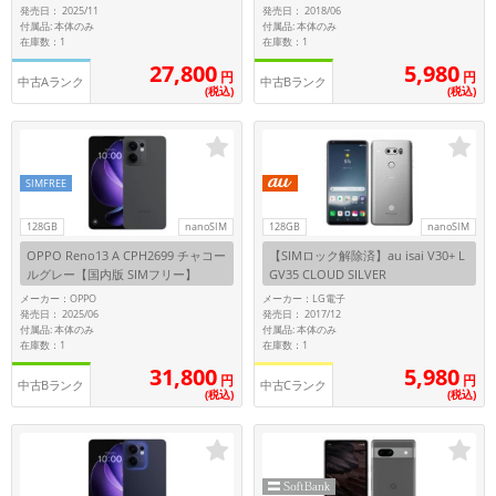
発売日： 2025/11
発売日： 2018/06
~
付属品: 本体のみ
付属品: 本体のみ
在庫数：1
在庫数：1
27,800
5,980
円
円
容量
中古Aランク
中古Bランク
(税込)
(税込)
~
モニタサイズ
SIMFREE
~
128GB
nanoSIM
128GB
nanoSIM
OPPO Reno13 A CPH2699 チャコー
【SIMロック解除済】au isai V30+ L
価格
ルグレー【国内版 SIMフリー】
GV35 CLOUD SILVER
メーカー：OPPO
メーカー：LG電子
円 ～
円
発売日： 2025/06
発売日： 2017/12
付属品: 本体のみ
付属品: 本体のみ
在庫数：1
在庫数：1
31,800
5,980
円
円
中古Bランク
中古Cランク
発売日
(税込)
(税込)
月 から
年
月 まで
年