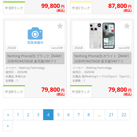
99,800
87,800
円
円
中古Bランク
中古Cランク
(税込)
(税込)
256GB
nanoSIM
256GB
nanoSIM
Nothing Phone(3) ブラック【RAM1
Nothing Phone(3) ホワイト【RAM1
2GB/ROM256GB 楽天版SIMフリ
2GB/ROM256GB 楽天版SIMフリ
ー】
ー】
メーカー：Nothing Technology
メーカー：Nothing Technology
発売日： 2025/08
発売日： 2025/08
付属品: 本体のみ
付属品: 箱/Nothingケーブル(Type-C - Type-C)/ケース/SIMトレイ取り出しツール/マニュアル
在庫数：1
在庫数：1
79,800
79,800
円
円
中古Bランク
中古Bランク
(税込)
(税込)
21
22
«
1
2
3
4
5
6
7
8
...
»