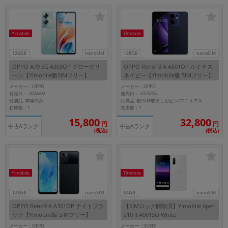
「iPhone」「Xperia」「Galaxy」など
メーカー
製造、販売メーカーの絞り込み
Y!mobile
Y!mobile
「Apple」「SONY」「SHARP」など
128GB
nanoSIM
128GB
nanoSIM
機能・特徴
OPPO A79 5G A303OP グローグリ
OPPO Reno13 A A501OP ルミナス
商品の搭載機能による絞り込み
ーン【Y!mobile版SIMフリー】
ネイビー【Y!mobile版 SIMフリー】
「5G対応」「防水」「ワンセグ」など
メーカー：OPPO
メーカー：OPPO
ドライブ
発売日： 2024/02
発売日： 2025/06
付属品: 本体のみ
付属品: 箱/SIM取出し用ピン/マニュアル
ドライブの絞り込み
在庫数：1
在庫数：1
15,800
32,800
円
円
ランク
中古Aランク
中古Aランク
(税込)
(税込)
商品状態の絞り込み
「新品」「未使用」「中古」など
CPU
CPUの絞り込み
Y!mobile
Y!mobile
OS
128GB
nanoSIM
64GB
nanoSIM
OSの絞り込み
OPPO Reno9 A A301OP ナイトブラ
【SIMロック解除済】Y!mobile Xperi
ック【Y!mobile版 SIMフリー】
a10 II A001SO White
メモリ
メーカー：OPPO
メーカー：SONY