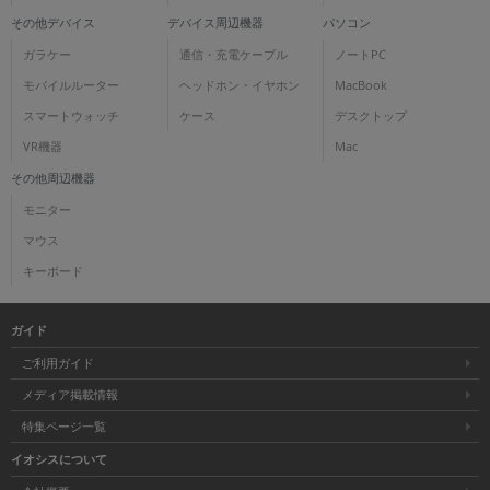
その他デバイス
デバイス周辺機器
パソコン
ガラケー
通信・充電ケーブル
ノートPC
モバイルルーター
ヘッドホン・イヤホン
MacBook
スマートウォッチ
ケース
デスクトップ
VR機器
Mac
その他周辺機器
モニター
マウス
キーボード
ガイド
ご利用ガイド
メディア掲載情報
特集ページ一覧
イオシスについて