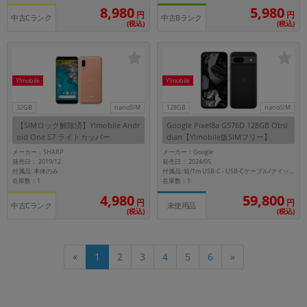
8,980
5,980
円
円
中古Cランク
中古Bランク
(税込)
(税込)
Y!mobile
Y!mobile
32GB
nanoSIM
128GB
nanoSIM
【SIMロック解除済】Y!mobile Andr
Google Pixel8a G576D 128GB Obsi
oid One S7 ライトカッパー
dian【Y!mobile版SIMフリー】
メーカー：SHARP
メーカー：Google
発売日： 2019/12
発売日： 2024/05
付属品: 本体のみ
付属品: 箱/1m USB-C - USB-Cケーブル/クイックスイッチアダプター/SIM取り出しツール/マニュアル
在庫数：1
在庫数：1
59,800
4,980
円
円
中古Cランク
未使用品
(税込)
(税込)
«
1
2
3
4
5
6
»