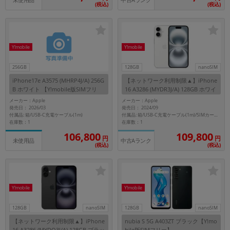
中古Aランク
未使用品
(税込)
(税込)
Y!mobile
Y!mobile
256GB
128GB
nanoSIM
iPhone17e A3575 (MHRP4J/A) 256G
【ネットワーク利用制限▲】iPhone
B ホワイト 【Y!mobile版SIMフリ
16 A3286 (MYDR3J/A) 128GB ホワイ
ー】
ト 【Y!mobile版SIMフリー】
メーカー：Apple
メーカー：Apple
発売日： 2026/03
発売日： 2024/09
付属品: 箱/USB-C充電ケーブル(1m)
付属品: 箱/USB-C充電ケーブル(1m)/SIMカードツール
在庫数：1
在庫数：1
106,800
109,800
円
円
未使用品
中古Aランク
(税込)
(税込)
Y!mobile
Y!mobile
128GB
nanoSIM
128GB
nanoSIM
【ネットワーク利用制限▲】iPhone
nubia S 5G A403ZT ブラック【Y!mo
16 A3286 (MYDQ3J/A) 128GB ブラッ
bile版SIMフリー】