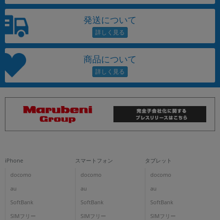
発送について
商品について
iPhone
スマートフォン
タブレット
docomo
docomo
docomo
au
au
au
SoftBank
SoftBank
SoftBank
SIMフリー
SIMフリー
SIMフリー