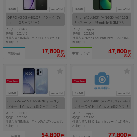
128GB
nanoSIM
128GB
nanoSIM
各項目のチェックボックスは「or検索」となります。
ただし機能別のみ「and検索」となります。
OPPO A3 5G A402OP ブラック【Y!
iPhone13 A2631 (MNGG3J/A) 128G
mobile版SIMフリー】
B グリーン 【Y!mobile版SIMフリ
ー】
メーカー：OPPO
メーカー：Apple
発売日： 2024/12
発売日： 2021/09
付属品: 箱/SIM取出し用ピン/クイックガイド
付属品: 箱/Type-C to Lightningケーブル/SIMカードツール/マニュアル
在庫数：2
在庫数：1
17,800
47,800
円
円
中古Bランク
未使用品
(税込)
(税込)
Y!mobile
Y!mobile
128GB
nanoSIM
256GB
nanoSIM
oppo Reno15 A A601OP オーロラ
iPhone14 A2881 (MPW33J/A) 256GB
ブルー 【Y!mobile版 SIMフリー】
スターライト 【Y!mobile版SIMフリ
ー】
メーカー：OPPO
メーカー：Apple
発売日： 2026/06
発売日： 2022/09
付属品: 箱/USB-C - Lightningケーブル/SIMカードツール/マニュアル
付属品: 箱/SIM取出し用ピン(試供品)/マニュアル
在庫数：1
在庫数：1
54,800
77,800
円
円