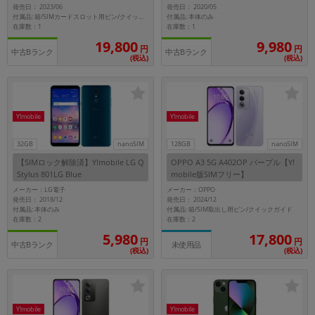
発売日： 2023/06
発売日： 2020/05
~
付属品: 本体のみ
付属品: 箱/SIMカードスロット用ピン/クイックスタート
在庫数：1
在庫数：1
19,800
9,980
円
円
容量
中古Bランク
中古Bランク
(税込)
(税込)
~
モニタサイズ
Y!mobile
Y!mobile
~
32GB
nanoSIM
128GB
nanoSIM
【SIMロック解除済】Y!mobile LG Q
OPPO A3 5G A402OP パープル【Y!
価格
Stylus 801LG Blue
mobile版SIMフリー】
メーカー：LG電子
メーカー：OPPO
円 ～
円
発売日： 2018/12
発売日： 2024/12
付属品: 本体のみ
付属品: 箱/SIM取出し用ピン/クイックガイド
在庫数：2
在庫数：2
5,980
17,800
円
円
中古Bランク
未使用品
発売日
(税込)
(税込)
月 から
年
月 まで
年
Y!mobile
Y!mobile