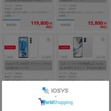
ク 【Y!mobile版SIMフリー】
メーカー：Apple
メーカー：Nubia
発売日： 2024/09
発売日： 2025/01
付属品: 箱/USB-C充電ケーブル(1m)/SIMカードツール
付属品: 箱/SIM取り出しツール/クイックスタートガイド
在庫数：1
在庫数：1
119,800
15,800
円
円
未使用品
未使用品
(税込)
(税込)
Y!mobile
Y!mobile
128GB
nanoSIM
128GB
nanoSIM
nubia S 5G A403ZT ホワイト【Y!mo
【ネットワーク利用制限▲】nubia
bile版SIMフリー】
S2 A504ZT ホワイト 【Y!mobile版 SI
Mフリー】
メーカー：Nubia
メーカー：Nubia
発売日： 2025/01
発売日： 2025/12
付属品: 箱/SIM取り出しツール/クイックスタートガイド
付属品: 箱/SIM取り出しツール/クイックスタートガイド
在庫数：1
在庫数：1
15,800
15,800
円
円
未使用品
未使用品
(税込)
(税込)