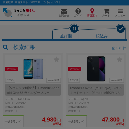
検索結果│中古スマホ・SIMフリーの【イオシス】
お問合せ
店舗案内
メニュー
ガイド
カート
並び順
絞込み
かんたんパソコン検索に切り替える
検索結果
全
131
件
フリーワード
Y!mobile
Y!mobile
除外ワード
32GB
nanoSIM
128GB
nanoSIM
【SIMロック解除済】Y!mobile Andr
iPhone13 A2631 (MLNC3J/A) 128GB
人気の検索ワード：
Let's note
EliteBook
MacBook
oid One S6 ラベンダーブルー
ミッドナイト 【Y!mobile版SIMフリ
ー】
カテゴリー
メーカー：KYOCERA
メーカー：Apple
発売日： 2019/12
発売日： 2021/09
商品ジャンルの絞り込み
付属品: 本体のみ
付属品: 本体のみ
「スマートフォン」「タブレット」など
在庫数：1
在庫数：1
47,800
4,980
シリーズ
円
円
中古Bランク
中古Bランク
(税込)
(税込)
商品シリーズ名・ブランド名の絞り込み。