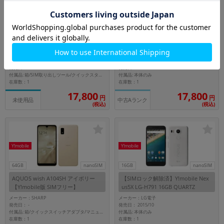
Y!mobile
Y!mobile
128GB
nanoSIM
128GB
nanoSIM
nubia S2 A504ZT ブラック【Y!mobi
OPPO Reno7 A A201OP ドリームブ
le版 SIMフリー】
ルー【Y!mobile版 SIMフリー】
メーカー：Nubia
メーカー：OPPO
発売日： 2025/12
発売日： 2022/06
付属品: 本体のみ
付属品: 箱/SIM取り出しツール/クイックスタートガイド
在庫数：1
在庫数：1
17,800
17,800
円
円
未使用品
中古Aランク
(税込)
(税込)
Y!mobile
Y!mobile
64GB
nanoSIM
16GB
nanoSIM
AQUOS wish A104SH アイボリー
【SIMロック解除済】Y!mobile Nex
【Y!mobile版 SIMフリー】
us5X LG-H791 16GB QUARTZ
メーカー：SHARP
メーカー：LG電子
発売日：
発売日： 2015/10
-
付属品: 本体のみ
付属品: 箱/クイックスイッチアダプタ/マニュアル
在庫数：1
在庫数：1