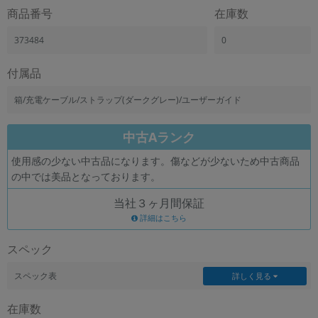
「iPhone」「Xperia」「Galaxy」など
商品番号
在庫数
メーカー
373484
0
製造、販売メーカーの絞り込み
「Apple」「SONY」「SHARP」など
付属品
機能・特徴
商品の搭載機能による絞り込み
箱/充電ケーブル/ストラップ(ダークグレー)/ユーザーガイド
「5G対応」「防水」「ワンセグ」など
ドライブ
中古Aランク
ドライブの絞り込み
使用感の少ない中古品になります。傷などが少ないため中古商品
ランク
の中では美品となっております。
商品状態の絞り込み
「新品」「未使用」「中古」など
当社３ヶ月間保証
詳細はこちら
CPU
CPUの絞り込み
スペック
OS
スペック表
詳しく見る
OSの絞り込み
在庫数
メモリ