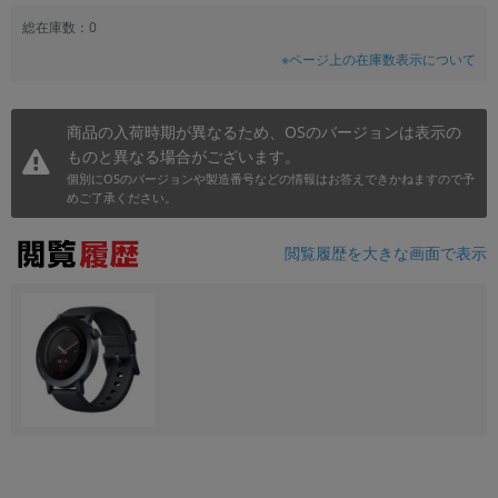
~
総在庫数：0
※ページ上の在庫数表示について
容量
~
商品の入荷時期が異なるため、OSのバージョンは表示の
ものと異なる場合がございます。
モニタサイズ
個別にOSのバージョンや製造番号などの情報はお答えできかねますので予
めご了承ください。
~
閲覧履歴を大きな画面で表示
価格
円 ～
円
発売日
月 から
年
月 まで
年