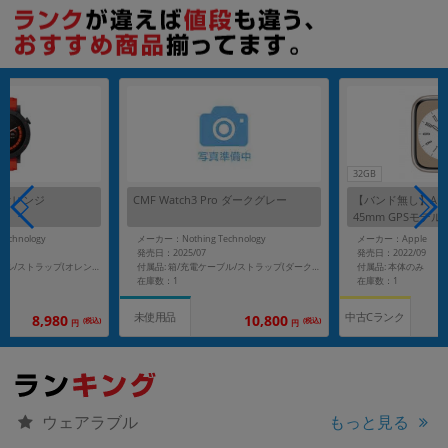
各項目のチェックボックスは「or検索」となります。
ただし機能別のみ「and検索」となります。
32GB
ro オレンジ
CMF Watch3 Pro ダークグレー
【バンド無し】Apple 
45mm GPSモデル M
【スターライトア
echnology
メーカー：Nothing Technology
メーカー：Apple
ス】
発売日：2025/07
発売日：2022/09
付属品: 本体のみ
付属品: 箱/充電ケーブル/ストラップ(オレンジ)/ユーザーガイド
付属品: 箱/充電ケーブル/ストラップ(ダークグレー)/ユーザーガイド
在庫数：1
在庫数：1
中古Cランク
未使用品
10,800
8,980
(税込)
(税込)
円
円
もっと見る
ウェアラブル