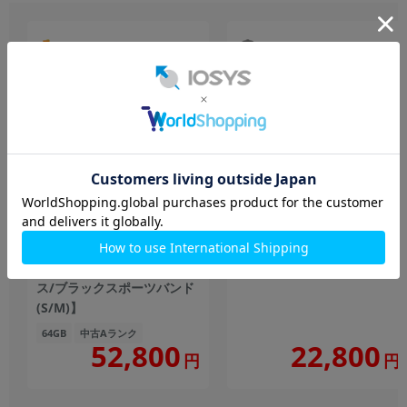
Apple Watch Series11
Nreal Air NR-7100RGL
42mm GPSモデル
未使用品
MEQW4J/A A3331【スペー
スグレイアルミニウムケー
ス/ブラックスポーツバンド
(S/M)】
64GB
中古Aランク
52,800
22,800
円
円