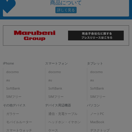
商品について
iPhone
スマートフォン
タブレット
docomo
docomo
docomo
au
au
au
SoftBank
SoftBank
SoftBank
SIMフリー
SIMフリー
SIMフリー
その他デバイス
デバイス周辺機器
パソコン
ガラケー
通信・充電ケーブル
ノートPC
モバイルルーター
ヘッドホン・イヤホン
MacBook
スマートウォッチ
ケース
デスクトップ