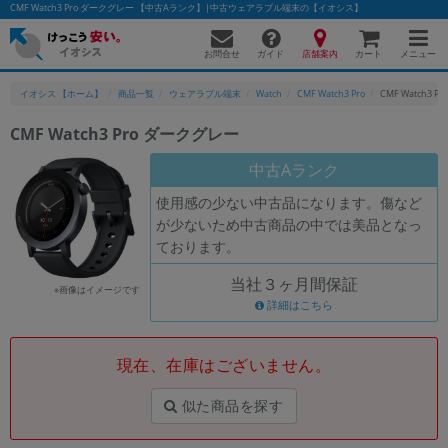
CMF Watch3 Pro ダークグレー 【中古Aランク】|中古ウェアラブル端末の【イオシス】
お問合せ
店舗案内
メニュー
ガイド
カート
イオシス 【ホーム】
商品一覧
ウェアラブル端末
Watch
CMF Watch3 Pro
CMF Watch3 
CMF Watch3 Pro ダークグレー
かんたんパソコン検索に切り替える
中古Aランク
使用感の少ない中古品になります。傷など
が少ないため中古商品の中では美品となっ
フリーワード
ております。
除外ワード
当社３ヶ月間保証
※画像はイメージです
人気の検索ワード：
Let's note
詳細はこちら
EliteBook
MacBook
カテゴリー
現在、在庫はございません。
商品ジャンルの絞り込み
「スマートフォン」「タブレット」など
似た商品を探す
シリーズ
商品シリーズ名・ブランド名の絞り込み。