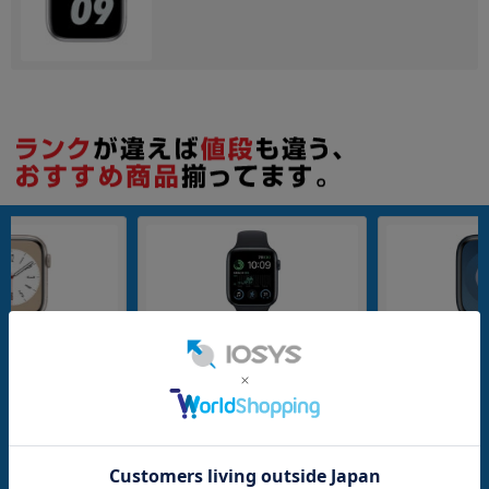
各項目のチェックボックスは「or検索」となります。
ただし機能別のみ「and検索」となります。
32GB
64GB
 Watch Series8
【第2世代】Apple Watch SE 44mm
【バンド無し】Apple 
MNP23J/A A2771
GPSモデル MXEK3J/A A2723【ミッ
45mm GPS+Cellu
アルミニウムケー
ドナイトアルミニウムケース/ミッド
J/A A2984【ミ
メーカー：Apple
メーカー：Apple
ナイトスポーツバンド】
ムケース】
発売日：2022/09
発売日：2023/09
付属品: 本体のみ
付属品: 箱/1m磁気充電ケーブル/ミッドナイトスポーツバンド(M/L)/マニュアル
在庫数：1
在庫数：1
中古Bランク
中古Cランク
21,800
24,800
(税込)
(税込)
円
円