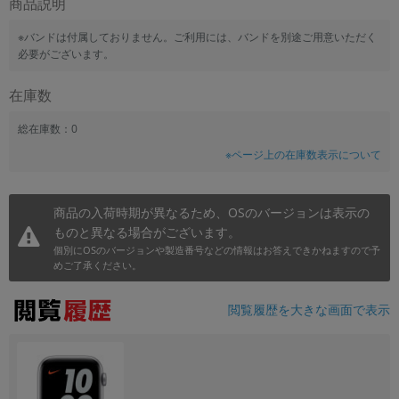
商品説明
~
※バンドは付属しておりません。ご利用には、バンドを別途ご用意いただく
必要がございます。
容量
在庫数
~
総在庫数：0
モニタサイズ
※ページ上の在庫数表示について
~
商品の入荷時期が異なるため、OSのバージョンは表示の
価格
ものと異なる場合がございます。
円 ～
円
個別にOSのバージョンや製造番号などの情報はお答えできかねますので予
めご了承ください。
閲覧履歴を大きな画面で表示
発売日
月 から
年
月 まで
年