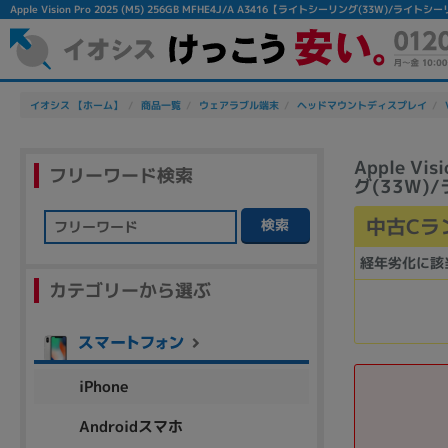
Apple Vision Pro 2025 (M5) 256GB MFHE4J/A A3416【ライトシーリング
イオシス 【ホーム】
商品一覧
ウェアラブル端末
ヘッドマウントディスプレイ
Apple Vi
フリーワード検索
グ(33W
中古Cラ
検索
フリーワード
経年劣化に該
カテゴリーから選ぶ
除外ワード
人気の検索ワード：
Let's note
EliteBook
MacBook
iPhone
Androidスマホ
シリーズ