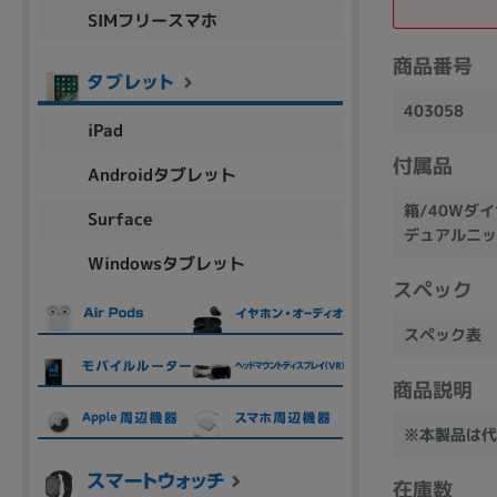
SIMフリースマホ
商品シリーズ名・ブランド名の絞り込み。
Let's note
dynabook
Thinkpad
LAVIE
FMV
商品番号
macbook
Inspiron
aspire
403058
iPad
付属品
Androidタブレット
機能・特徴
箱/40Wダ
Surface
商品の搭載機能による絞り込み
デュアルニッ
Windowsタブレット
Webカメラ内蔵
スペック
スペック表
商品説明
ランク
※本製品は代
商品状態の絞り込み
新品/未使用
Aランク
Bラ
未使用
中古
新品
在庫数