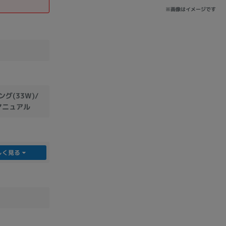
※画像はイメージです
sonic
FUJITSU
Lenovo
グ(33W)/
マニュアル
DVD-ROM
DVD±RW
しく見る
Ryzen 7
Ryzen 5
Core i9