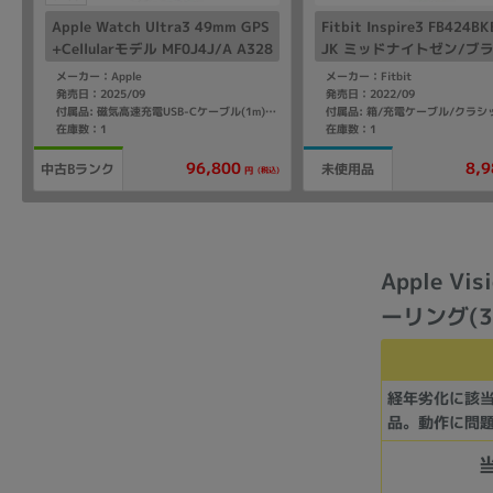
Apple Watch Ultra3 49mm GPS
Fitbit Inspire3 FB424B
+Cellularモデル MF0J4J/A A328
JK ミッドナイトゼン/ブ
1【ブラックチタニウムケース/ブ
メーカー：Apple
メーカー：Fitbit
ラックオーシャンバンド】
発売日：2025/09
発売日：2022/09
付属品: 磁気高速充電USB-Cケーブル(1m)/ブラックオーシャンバンド
在庫数：1
在庫数：1
96,800
8,9
中古Bランク
未使用品
(税込)
円
Apple Vi
ーリング(
経年劣化に該
品。動作に問