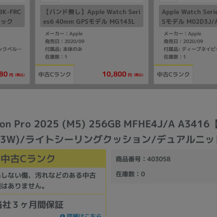
KBK-FRC
【バンド無し】Apple Watch Seri
Apple Watch Ser
ラック
es6 40mm GPSモデル MG143L
Sモデル M02D3J/
L/A A2291【ブルーアルミニウム
A A2292【シル
メーカー：Apple
メーカー：Apple
ケース】
ケース/ディープネ
発売日：2020/09
発売日：2020/09
付属品: 本体のみ
付属品: ディープネイ
付属品: 箱/充電ケーブル/クラシックベルト/マニュアル
ツバンド】
在庫数：1
在庫数：1
80
10,800
中古Cランク
中古Cランク
(税込)
(税込)
円
円
sion Pro 2025 (M5) 256GB MFHE4J/A A34
33W)/ライトシーリングクッション/デュアルニ
中古Cランク
商品番号
：403058
在庫数
：0
当しない傷、汚れなどのある中古
題はありません。
当社３ヶ月間保証
詳細はこちら