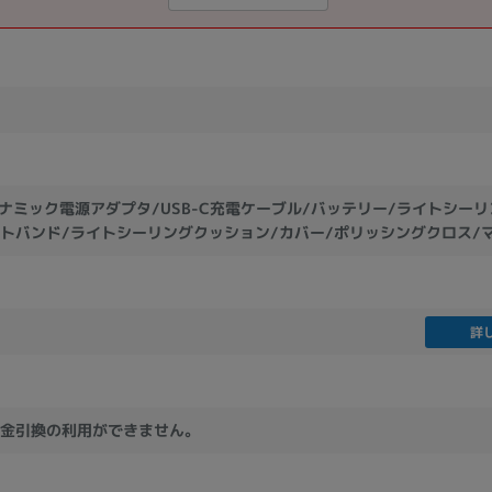
製造、販売メーカーの絞り込み
Pana
TOSHIBA
Apple
SONY
VAIO
Asus
HP
ドライブ
イナミック電源アダプタ/USB-C充電ケーブル/バッテリー/ライトシーリン
ドライブの絞り込み
トバンド/ライトシーリングクッション/カバー/ポリッシングクロス/
DVD-マルチ
BD-ROM
BD−R
DVDスーパーマルチ
その他
詳
CPU
金引換の利用ができません。
CPUの絞り込み
Apple M1
Apple M2
ンク
Cランク
Ryzen 9