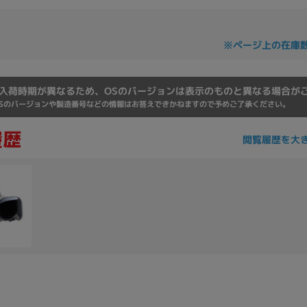
Core i7
Core i5
Core i3
そ
※ページ上の在庫
メモリ
入荷時期が異なるため、OSのバージョンは表示のものと異なる場合が
~
Sのバージョンや製造番号などの情報はお答えできかねますので予めご了承ください。
omeOS
その他
閲覧履歴を大
モニタサイズ
~
発売日
月
年
月
年