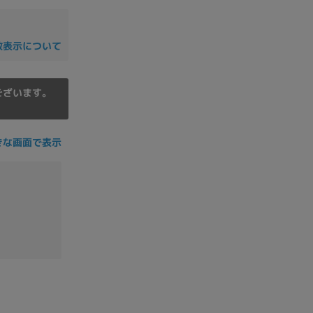
の他
数表示について
ございます。
きな画面で表示
 から
 まで