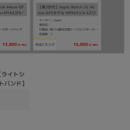
ies6 44mm GP
【第2世代】Apple Watch SE 40
A+MYAX2FE/
mm GPSモデル MR9U3J/A A272
バーアルミニウム
2【スターライトアルミニウムケ
メーカー：Apple
イビースポー
ース/スターライトスポーツバン
発売日：
ビースポーツバンド
付属品: 箱/1m磁気充電ケーブル/スターライトスポーツバンド(S/M)/マニュアル
ド】
在庫数：1
13,800
16,800
中古Cランク
(税込)
(税込)
円
円
16【ライトシ
ットバンド】