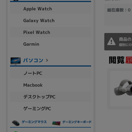
アウトレット
Apple Watch
総在庫数：0
Galaxy Watch
Pixel Watch
OS
商品の
OSの絞り込み
Garmin
個別にO
Chr
Win 11
Win 10
MacOS
Win 7
Win 8
容量
ノートPC
~
Macbook
デスクトップPC
価格
ゲーミングPC
円 ～
円