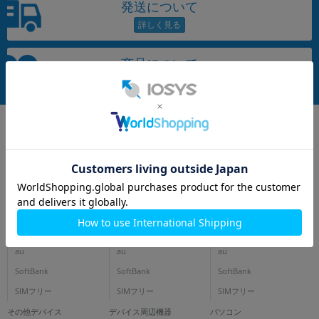
発送について
~
容量
商品について
~
モニタサイズ
~
価格
円 ～
円
iPhone
スマートフォン
タブレット
docomo
docomo
docomo
au
au
au
発売日
SoftBank
SoftBank
SoftBank
月 から
年
SIMフリー
SIMフリー
SIMフリー
月 まで
年
その他デバイス
デバイス周辺機器
パソコン