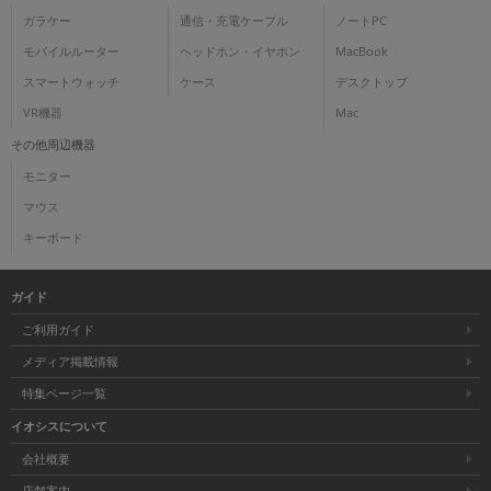
ガラケー
通信・充電ケーブル
ノートPC
各項目のチェックボックスは「or検索」となります。
モバイルルーター
ヘッドホン・イヤホン
MacBook
ただし機能別のみ「and検索」となります。
スマートウォッチ
ケース
デスクトップ
VR機器
Mac
その他周辺機器
モニター
マウス
キーボード
ガイド
ご利用ガイド
メディア掲載情報
特集ページ一覧
イオシスについて
会社概要
店舗案内