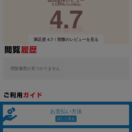
Google
レビュー
「iPhone」「Xperia」「Galaxy」など
4.7
9,520件
(12/24時点)
メーカー
製造、販売メーカーの絞り込み
「Apple」「SONY」「SHARP」など
機能・特徴
満足度 4.7！実際のレビューを見る
商品の搭載機能による絞り込み
「5G対応」「防水」「ワンセグ」など
ドライブ
ドライブの絞り込み
閲覧履歴が見つかりません
ランク
商品状態の絞り込み
「新品」「未使用」「中古」など
CPU
CPUの絞り込み
お支払い方法
OS
OSの絞り込み
メモリ