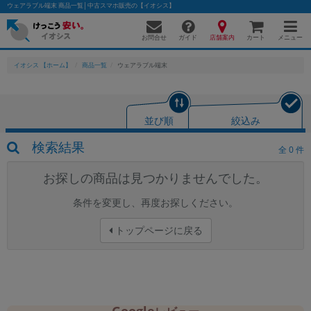
ウェアラブル端末 商品一覧│中古スマホ販売の【イオシス】
お問合せ
店舗案内
メニュー
ガイド
カート
イオシス 【ホーム】
商品一覧
ウェアラブル端末
かんたんパソコン検索に切り替える
並び順
絞込み
検索結果
全
0
件
フリーワード
お探しの商品は見つかりませんでした。
除外ワード
条件を変更し、再度お探しください。
人気の検索ワード：
Let's note
EliteBook
MacBook
トップページに戻る
カテゴリー
商品ジャンルの絞り込み
「スマートフォン」「タブレット」など
シリーズ
商品シリーズ名・ブランド名の絞り込み。